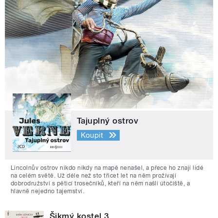
Tajuplný ostrov
Koupit
Lincolnův ostrov nikdo nikdy na mapě nenašel, a přece ho znají lidé
na celém světě. Už déle než sto třicet let na něm prožívají
dobrodružství s pěticí trosečníků, kteří na něm našli útočiště, a
hlavně nejedno tajemství.
Šikmý kostel 3