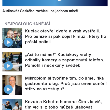
Audiosvět Českého rozhlasu na jednom místě
NEJPOSLOUCHANĚJŠÍ
Kuciak otevřel dveře a vrah vystřelil.
Pro peníze si pak dojel k muži, který ho
práskl policii
„Asi to máme!“ Kuciakovy vrahy
odhalily kamery a zapomenutý telefon.
Pomohl i nečekaný svědek
Mikrobiom si tvoříme tím, co jíme, říká
gastroenterolog. Proč jsou onemocnění
střev na vzestupu?
Kozub a Krhut o humoru: Čím víc víš,
tím víc si z toho můžeš utahovat