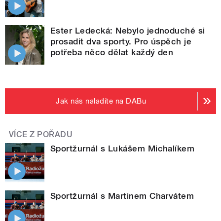
Ester Ledecká: Nebylo jednoduché si
prosadit dva sporty. Pro úspěch je
potřeba něco dělat každý den
Jak nás naladíte na DABu
VÍCE Z POŘADU
Sportžurnál s Lukášem Michalíkem
Sportžurnál s Martinem Charvátem