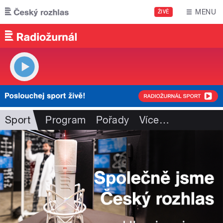
Přejít k hlavnímu obsahu
MENU
ŽIVĚ
Sport
Program
Pořady
Více
…