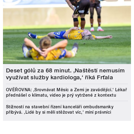
Deset gólů za 68 minut. ,Naštěstí nemusím
využívat služby kardiologa,‘ říká Frťala
OVĚŘOVNA: ‚Srovnávat Měsíc a Zemi je zavádějící.‘ Lékař
přednášel o klimatu, video je prý vytržené z kontextu
Stížností na stavební řízení kanceláři ombudsmanky
přibývá. ‚Lidé by si měli stěžovat víc,‘ míní právníci