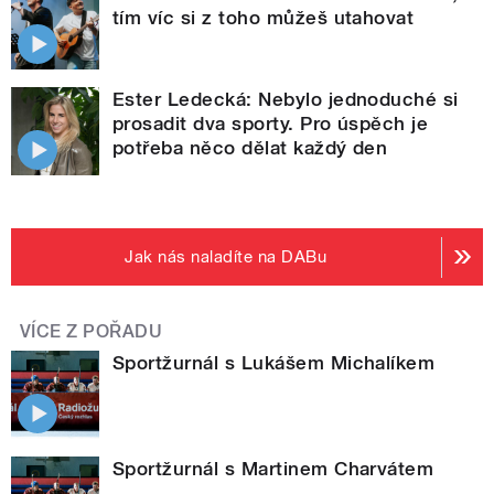
tím víc si z toho můžeš utahovat
Ester Ledecká: Nebylo jednoduché si
prosadit dva sporty. Pro úspěch je
potřeba něco dělat každý den
Jak nás naladíte na DABu
VÍCE Z POŘADU
Sportžurnál s Lukášem Michalíkem
Sportžurnál s Martinem Charvátem