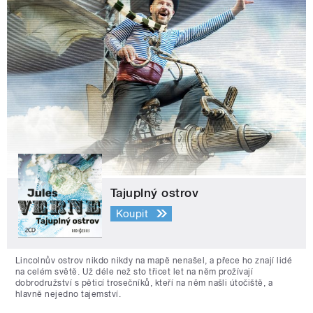
Tajuplný ostrov
Koupit
Lincolnův ostrov nikdo nikdy na mapě nenašel, a přece ho znají lidé
na celém světě. Už déle než sto třicet let na něm prožívají
dobrodružství s pěticí trosečníků, kteří na něm našli útočiště, a
hlavně nejedno tajemství.