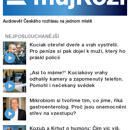
Audiosvět Českého rozhlasu na jednom místě
NEJPOSLOUCHANĚJŠÍ
Kuciak otevřel dveře a vrah vystřelil.
Pro peníze si pak dojel k muži, který ho
práskl policii
„Asi to máme!“ Kuciakovy vrahy
odhalily kamery a zapomenutý telefon.
Pomohl i nečekaný svědek
Mikrobiom si tvoříme tím, co jíme, říká
gastroenterolog. Proč jsou onemocnění
střev na vzestupu?
Kozub a Krhut o humoru: Čím víc víš,