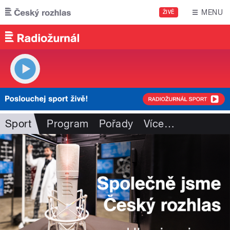
Přejít k hlavnímu obsahu
MENU
ŽIVĚ
Sport
Program
Pořady
Více
…