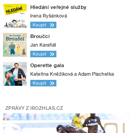
Hledání veřejné služby
Irena Ryšánková
Koupit
Broučci
Jan Karafiát
Koupit
Operette gala
Kateřina Kněžíková a Adam Plachetka
Koupit
ZPRÁVY Z IROZHLAS.CZ