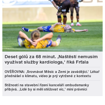
Deset gólů za 68 minut. ,Naštěstí nemusím
využívat služby kardiologa,‘ říká Frťala
OVĚŘOVNA: ‚Srovnávat Měsíc a Zemi je zavádějící.‘ Lékař
přednášel o klimatu, video je prý vytržené z kontextu
Stížností na stavební řízení kanceláři ombudsmanky
přibývá. ‚Lidé by si měli stěžovat víc,‘ míní právníci