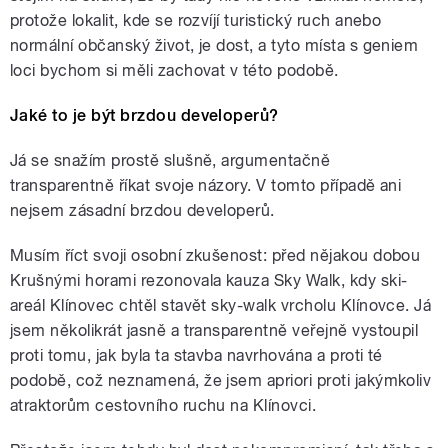
protože lokalit, kde se rozvíjí turistický ruch anebo
normální občanský život, je dost, a tyto místa s geniem
loci bychom si měli zachovat v této podobě.
Jaké to je být brzdou developerů?
Já se snažím prostě slušně, argumentačně
transparentně říkat svoje názory. V tomto případě ani
nejsem zásadní brzdou developerů.
Musím říct svoji osobní zkušenost: před nějakou dobou
Krušnými horami rezonovala kauza Sky Walk, kdy ski-
areál Klínovec chtěl stavět sky-walk vrcholu Klínovce. Já
jsem několikrát jasně a transparentně veřejně vystoupil
proti tomu, jak byla ta stavba navrhována a proti té
podobě, což neznamená, že jsem apriori proti jakýmkoliv
atraktorům cestovního ruchu na Klínovci.