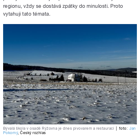
regionu, vždy se dostává zpátky do minulosti. Proto
vytahuji tato témata.
Bývalá škola v osadě Rýžovna je dnes pivovarem a restaurací
|
foto:
Jan
Pokorný
,
Český rozhlas