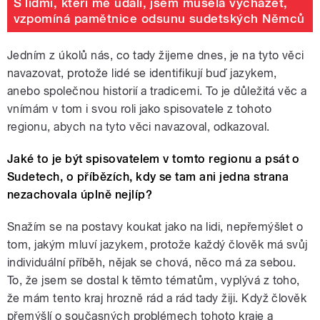
S lidmi, kteří mě udali, jsem musela vycházet,
vzpomíná pamětnice odsunu sudetských Němců
Jedním z úkolů nás, co tady žijeme dnes, je na tyto věci
navazovat, protože lidé se identifikují buď jazykem,
anebo společnou historií a tradicemi. To je důležitá věc a
vnímám v tom i svou roli jako spisovatele z tohoto
regionu, abych na tyto věci navazoval, odkazoval.
Jaké to je být spisovatelem v tomto regionu a psát o
Sudetech, o příbězích, kdy se tam ani jedna strana
nezachovala úplně nejlíp?
Snažím se na postavy koukat jako na lidi, nepřemýšlet o
tom, jakým mluví jazykem, protože každý člověk má svůj
individuální příběh, nějak se chová, něco má za sebou.
To, že jsem se dostal k těmto tématům, vyplývá z toho,
že mám tento kraj hrozně rád a rád tady žiji. Když člověk
přemýšlí o současných problémech tohoto kraje a