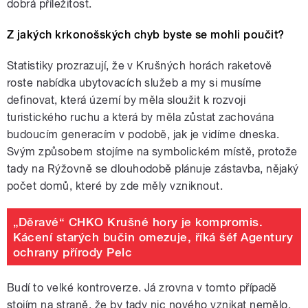
dobrá příležitost.
Z jakých krkonošských chyb byste se mohli poučit?
Statistiky prozrazují, že v Krušných horách raketově
roste nabídka ubytovacích služeb a my si musíme
definovat, která území by měla sloužit k rozvoji
turistického ruchu a která by měla zůstat zachována
budoucím generacím v podobě, jak je vidíme dneska.
Svým způsobem stojíme na symbolickém místě, protože
tady na Rýžovně se dlouhodobě plánuje zástavba, nějaký
počet domů, které by zde měly vzniknout.
„Děravé“ CHKO Krušné hory je kompromis.
Kácení starých bučin omezuje, říká šéf Agentury
ochrany přírody Pelc
Budí to velké kontroverze. Já zrovna v tomto případě
stojím na straně, že by tady nic nového vznikat nemělo,