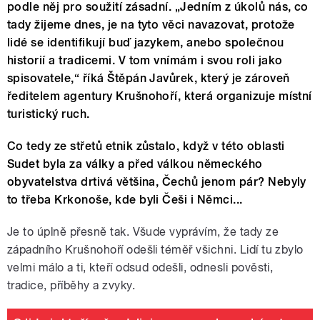
podle něj pro soužití zásadní. „Jedním z úkolů nás, co
tady žijeme dnes, je na tyto věci navazovat, protože
lidé se identifikují buď jazykem, anebo společnou
historií a tradicemi. V tom vnímám i svou roli jako
spisovatele,“ říká Štěpán Javůrek, který je zároveň
ředitelem agentury Krušnohoří, která organizuje místní
turistický ruch.
Co tedy ze střetů etnik zůstalo, když v této oblasti
Sudet byla za války a před válkou německého
obyvatelstva drtivá většina, Čechů jenom pár? Nebyly
to třeba Krkonoše, kde byli Češi i Němci...
Je to úplně přesně tak. Všude vyprávím, že tady ze
západního Krušnohoří odešli téměř všichni. Lidí tu zbylo
velmi málo a ti, kteří odsud odešli, odnesli pověsti,
tradice, příběhy a zvyky.