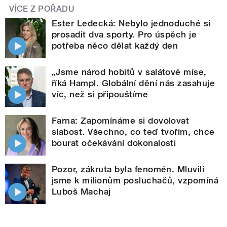
VÍCE Z POŘADU
Ester Ledecká: Nebylo jednoduché si
prosadit dva sporty. Pro úspěch je
potřeba něco dělat každý den
„Jsme národ hobitů v salátové míse,
říká Hampl. Globální dění nás zasahuje
víc, než si připouštíme
Farna: Zapomínáme si dovolovat
slabost. Všechno, co teď tvořím, chce
bourat očekávání dokonalosti
Pozor, zákruta byla fenomén. Mluvili
jsme k milionům posluchačů, vzpomíná
Luboš Machaj