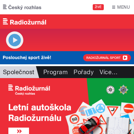
Přejít k hlavnímu obsahu
MENU
ŽIVĚ
Společnost
Program
Pořady
Více
…