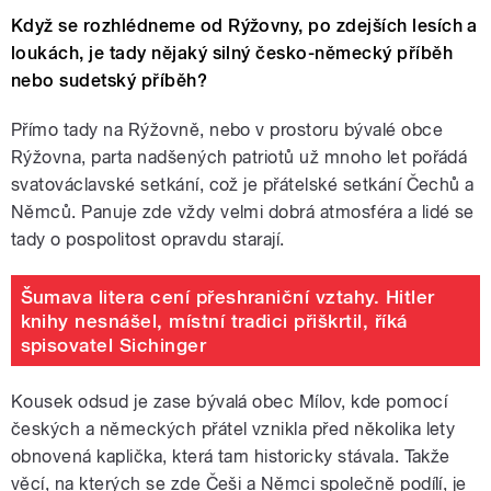
Když se rozhlédneme od Rýžovny, po zdejších lesích a
loukách, je tady nějaký silný česko-německý příběh
nebo sudetský příběh?
Přímo tady na Rýžovně, nebo v prostoru bývalé obce
Rýžovna, parta nadšených patriotů už mnoho let pořádá
svatováclavské setkání, což je přátelské setkání Čechů a
Němců. Panuje zde vždy velmi dobrá atmosféra a lidé se
tady o pospolitost opravdu starají.
Šumava litera cení přeshraniční vztahy. Hitler
knihy nesnášel, místní tradici přiškrtil, říká
spisovatel Sichinger
Kousek odsud je zase bývalá obec Mílov, kde pomocí
českých a německých přátel vznikla před několika lety
obnovená kaplička, která tam historicky stávala. Takže
věcí, na kterých se zde Češi a Němci společně podílí, je