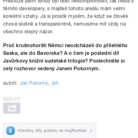
Přestože jsem tehdy byl dost nekompromisní, tak třeba s
těmito developery, s majiteli tohoto areálu mám velmi
korektní vztahy. Já si prostě myslím, že když se člověk
chová slušně a transparentně, nemusíme mít vždy na
všechno stejný názor.
Proč krušnohorští Němci neodcházeli do přilehlého
Saska, ale do Bavorska? A o čem je poslední díl
Javůrkovy knižní sudetské trilogie? Poslechněte si
celý rozhovor vedený Janem Pokorným.
autoři:
Jan Pokorný
,
jkh
Všechny díly pořadu na mujRozhlas