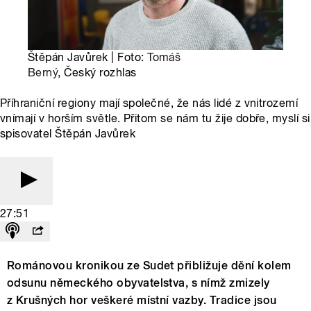
Štěpán Javůrek | Foto:
Tomáš
Berný
, Český rozhlas
Příhraniční regiony mají společné, že nás lidé z vnitrozemí
vnímají v horším světle. Přitom se nám tu žije dobře, myslí si
spisovatel Štěpán Javůrek
27:51
Románovou kronikou ze Sudet přibližuje dění kolem
odsunu německého obyvatelstva, s nímž zmizely
z Krušných hor veškeré místní vazby. Tradice jsou