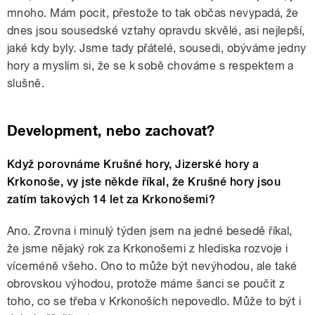
mnoho. Mám pocit, přestože to tak občas nevypadá, že
dnes jsou sousedské vztahy opravdu skvělé, asi nejlepší,
jaké kdy byly. Jsme tady přátelé, sousedi, obýváme jedny
hory a myslím si, že se k sobě chováme s respektem a
slušně.
Development, nebo zachovat?
Když porovnáme Krušné hory, Jizerské hory a
Krkonoše, vy jste někde říkal, že Krušné hory jsou
zatím takových 14 let za Krkonošemi?
Ano. Zrovna i minulý týden jsem na jedné besedě říkal,
že jsme nějaký rok za Krkonošemi z hlediska rozvoje i
víceméně všeho. Ono to může být nevýhodou, ale také
obrovskou výhodou, protože máme šanci se poučit z
toho, co se třeba v Krkonoších nepovedlo. Může to být i