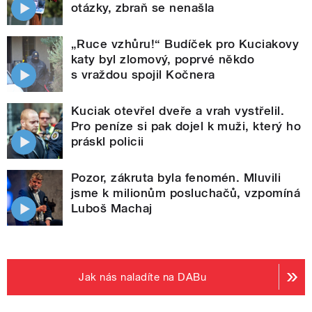
otázky, zbraň se nenašla
„Ruce vzhůru!“ Budíček pro Kuciakovy
katy byl zlomový, poprvé někdo
s vraždou spojil Kočnera
Kuciak otevřel dveře a vrah vystřelil.
Pro peníze si pak dojel k muži, který ho
práskl policii
Pozor, zákruta byla fenomén. Mluvili
jsme k milionům posluchačů, vzpomíná
Luboš Machaj
Jak nás naladíte na DABu