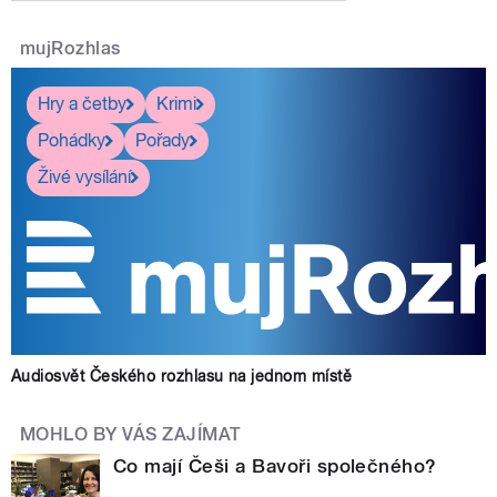
mujRozhlas
Hry a četby
Krimi
Pohádky
Pořady
Živé vysílání
Audiosvět Českého rozhlasu na jednom místě
MOHLO BY VÁS ZAJÍMAT
Co mají Češi a Bavoři společného?