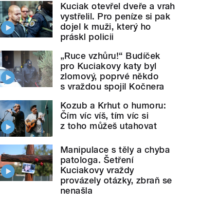
Kuciak otevřel dveře a vrah
vystřelil. Pro peníze si pak
dojel k muži, který ho
práskl policii
„Ruce vzhůru!“ Budíček
pro Kuciakovy katy byl
zlomový, poprvé někdo
s vraždou spojil Kočnera
Kozub a Krhut o humoru:
Čím víc víš, tím víc si
z toho můžeš utahovat
Manipulace s těly a chyba
patologa. Šetření
Kuciakovy vraždy
provázely otázky, zbraň se
nenašla