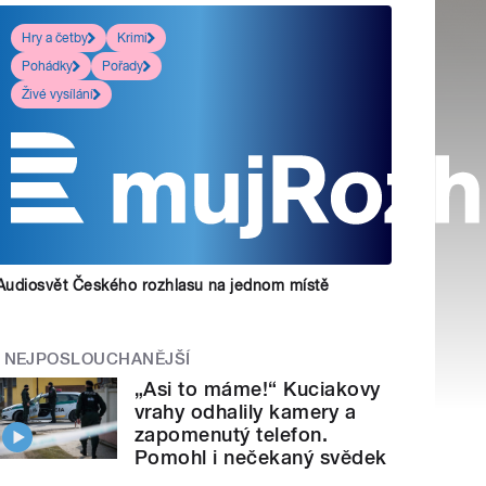
Hry a četby
Krimi
Pohádky
Pořady
Živé vysílání
Audiosvět Českého rozhlasu na jednom místě
NEJPOSLOUCHANĚJŠÍ
„Asi to máme!“ Kuciakovy
vrahy odhalily kamery a
zapomenutý telefon.
Pomohl i nečekaný svědek