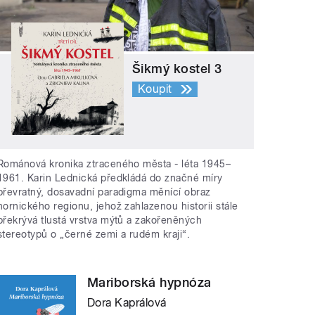
Šikmý kostel 3
Koupit
Románová kronika ztraceného města - léta 1945–
1961. Karin Lednická předkládá do značné míry
převratný, dosavadní paradigma měnící obraz
hornického regionu, jehož zahlazenou historii stále
překrývá tlustá vrstva mýtů a zakořeněných
stereotypů o „černé zemi a rudém kraji“.
Mariborská hypnóza
Dora Kaprálová