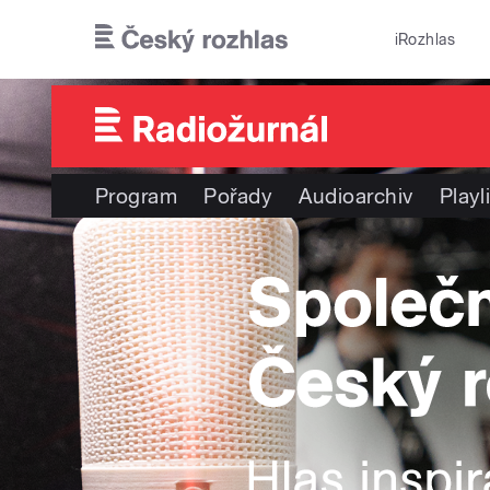
Přejít k hlavnímu obsahu
iRozhlas
Program
Pořady
Audioarchiv
Playl