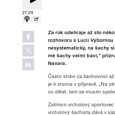
27:29
Za rok odehraje až sto něko
rozhovoru s Lucií Výbornou o
nesystematický, na šachy si
mě šachy velmi baví,” přiz
Navara.
Často stráví za šachovnicí a
je-li zrovna v přípravě. „Na 
co dělat, tam se musím spole
Zatímco vrcholový sportovec 
vrcholový šachista dává v sáz