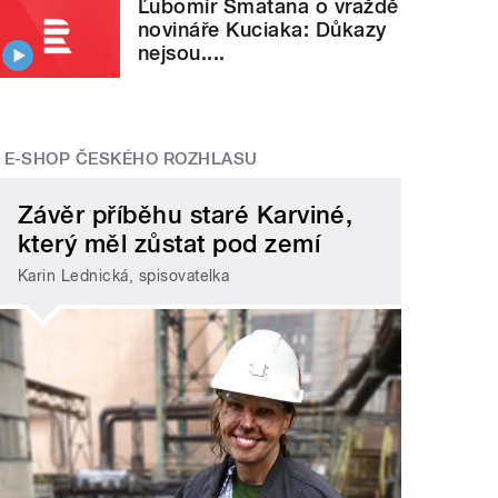
Ľubomír Smatana o vraždě
novináře Kuciaka: Důkazy
nejsou....
E-SHOP ČESKÉHO ROZHLASU
Závěr příběhu staré Karviné,
který měl zůstat pod zemí
Karin Lednická, spisovatelka