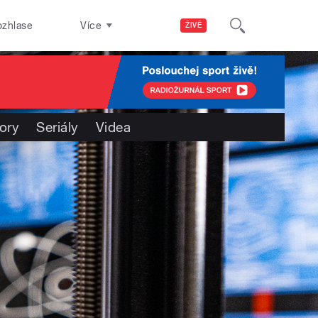
ozhlase
Více
ŽIVĚ
ory
Seriály
Videa