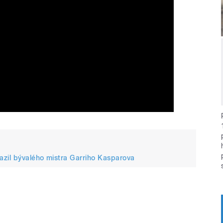
azil bývalého mistra Garriho Kasparova