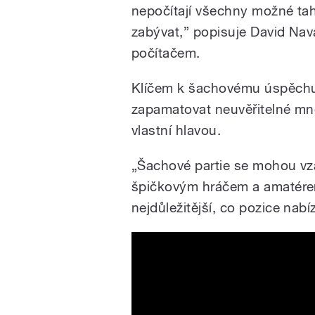
nepočítají všechny možné tahy
zabývat,” popisuje David Nav
počítačem.
Klíčem k šachovému úspěchu 
zapamatovat neuvěřitelné mno
vlastní hlavou.
„Šachové partie se mohou vzá
špičkovým hráčem a amatérem
nejdůležitější, co pozice nabíz