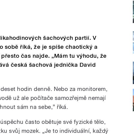
likahodinových šachových partií. V
 sobě říká, že je spíše chaotický a
 přesto čas najde. „Mám tu výhodu, že
nává česká šachová jednička David
ž deset hodin denně. Nebo za monitorem,
závodě už ale počítače samozřejmě nemají
hnout sám na sebe,” říká.
úspěchu často obětuje své fyzické tělo,
ku svůj mozek. „Je to individuální, každý