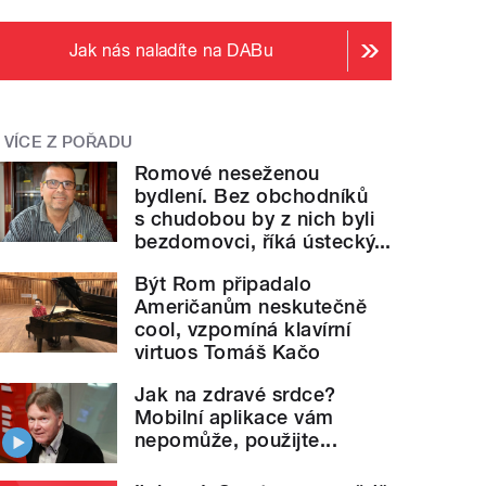
Jak nás naladíte na DABu
VÍCE Z POŘADU
Romové neseženou
bydlení. Bez obchodníků
s chudobou by z nich byli
bezdomovci, říká ústecký...
Být Rom připadalo
Američanům neskutečně
cool, vzpomíná klavírní
virtuos Tomáš Kačo
Jak na zdravé srdce?
Mobilní aplikace vám
nepomůže, použijte...