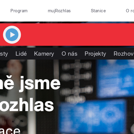
Program
mujRozhlas
Stanice
O r
isty
Lidé
Kamery
O nás
Projekty
Rozhov