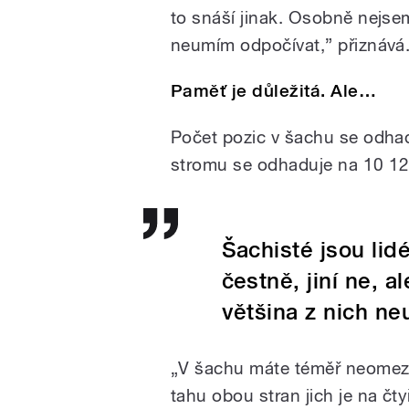
to snáší jinak. Osobně nejsem
neumím odpočívat,” přiznává
Paměť je důležitá. Ale…
Počet pozic v šachu se odhad
stromu se odhaduje na 10 123
Šachisté jsou lidé
čestně, jiní ne, 
většina z nich n
„V šachu máte téměř neomez
tahu obou stran jich je na čty