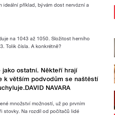
 ideální příklad, bývám dost nervózní a
.
uje na 1043 až 1050. Složitost herního
. Tolik čísla. A konkrétně?
 jako ostatní. Někteří hrají
ale k větším podvodům se naštěstí
euchyluje.DAVID NAVARA
ené množství možností, už po prvním
ři stovky. Na rozdíl od počítačů lidé