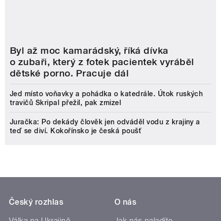
dětské porno. Pracuje dál
Jed místo voňavky a pohádka o katedrále. Útok ruských
travičů Skripal přežil, pak zmizel
Juračka: Po dekády člověk jen odváděl vodu z krajiny a
teď se diví. Kokořínsko je česká poušť
Český rozhlas
O nás
Válka na Ukrajině
Jak nás naladíte
Komunální volby
Nápověda
Stanice
Lidé v rádiu
eShop
Kariéra
Kontakt