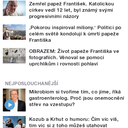
Zemřel papež František. Katolickou
církev vedl 12 let, byl známý svými
progresivními názory
‚Pokorou inspiroval miliony.‘ Politici po
celém světě kondolují k úmrtí papeže
Františka
OBRAZEM: Život papeže Františka ve
fotografiích. Věnoval se pomoci
uprchlíkům i rovnosti pohlaví
NEJPOSLOUCHANĚJŠÍ
Mikrobiom si tvoříme tím, co jíme, říká
gastroenterolog. Proč jsou onemocnění
střev na vzestupu?
Kozub a Krhut o humoru: Čím víc víš,
tím víc si z toho můžeš utahovat