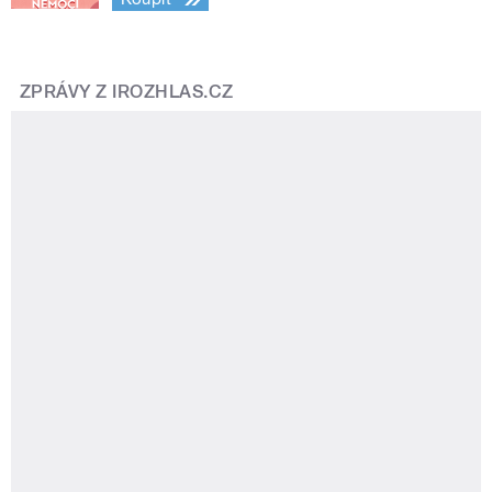
ZPRÁVY Z IROZHLAS.CZ
Byl až moc kamarádský, říká dívka
o zubaři, který z fotek pacientek vyráběl