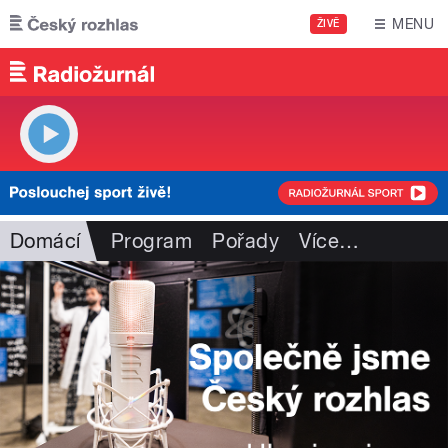
Přejít k hlavnímu obsahu
MENU
ŽIVĚ
Domácí
Program
Pořady
Více
…