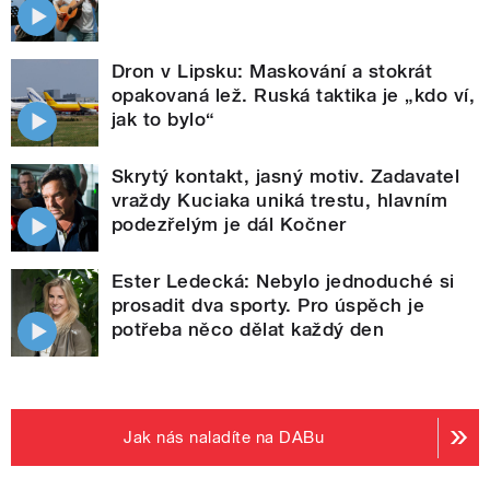
Dron v Lipsku: Maskování a stokrát
opakovaná lež. Ruská taktika je „kdo ví,
jak to bylo“
Skrytý kontakt, jasný motiv. Zadavatel
vraždy Kuciaka uniká trestu, hlavním
podezřelým je dál Kočner
Ester Ledecká: Nebylo jednoduché si
prosadit dva sporty. Pro úspěch je
potřeba něco dělat každý den
Jak nás naladíte na DABu