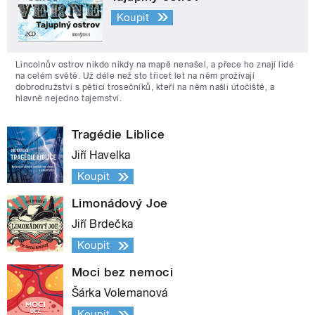
Koupit
Lincolnův ostrov nikdo nikdy na mapě nenašel, a přece ho znají lidé
na celém světě. Už déle než sto třicet let na něm prožívají
dobrodružství s pěticí trosečníků, kteří na něm našli útočiště, a
hlavně nejedno tajemství.
Tragédie Liblice
Jiří Havelka
Koupit
Limonádový Joe
Jiří Brdečka
Koupit
Moci bez nemoci
Šárka Volemanová
Koupit