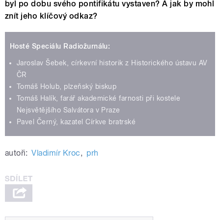
byl po dobu svého pontifikátu vystaven? A jak by mohl
znít jeho klíčový odkaz?
Hosté Speciálu Radiožurnálu:
Jaroslav Šebek, církevní historik z Historického ústavu AV
ČR
Tomáš Holub, plzeňský biskup
Tomáš Halík, farář akademické farnosti při kostele
Nejsvětějšího Salvátora v Praze
Pavel Černý, kazatel Církve bratrské
autoři:
Vladimír Kroc
,
prh