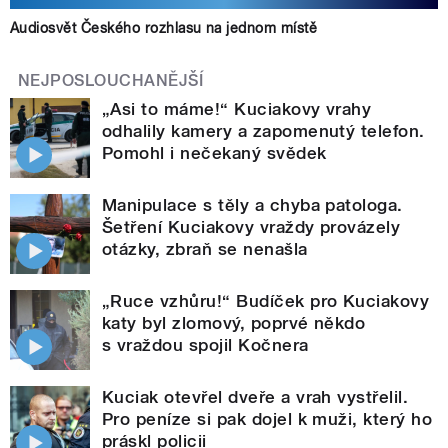
Audiosvět Českého rozhlasu na jednom místě
NEJPOSLOUCHANĚJŠÍ
„Asi to máme!“ Kuciakovy vrahy
odhalily kamery a zapomenutý telefon.
Pomohl i nečekaný svědek
Manipulace s těly a chyba patologa.
Šetření Kuciakovy vraždy provázely
otázky, zbraň se nenašla
„Ruce vzhůru!“ Budíček pro Kuciakovy
katy byl zlomový, poprvé někdo
s vraždou spojil Kočnera
Kuciak otevřel dveře a vrah vystřelil.
Pro peníze si pak dojel k muži, který ho
práskl policii