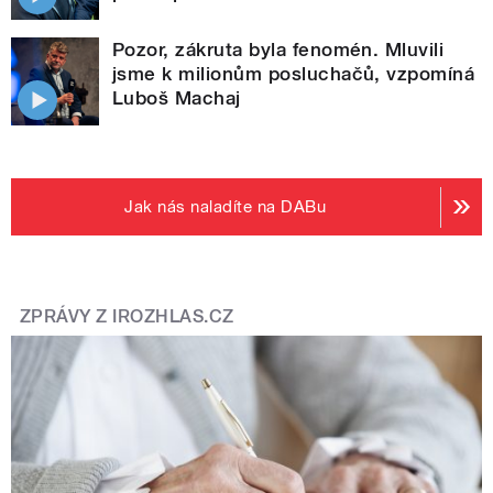
Pozor, zákruta byla fenomén. Mluvili
jsme k milionům posluchačů, vzpomíná
Luboš Machaj
Jak nás naladíte na DABu
ZPRÁVY Z IROZHLAS.CZ