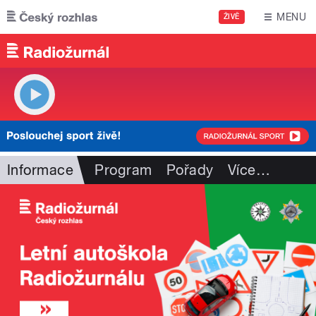
Přejít k hlavnímu obsahu
MENU
ŽIVĚ
Informace
Program
Pořady
Více
…