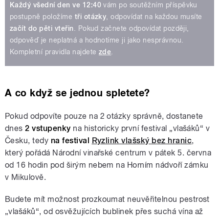
Každý všední den ve 12:40
vám po soutěžním příspěvku
postupně položíme
tři otázky
, odpovídat na každou musíte
začít do pěti vteřin
. Pokud začnete odpovídat později,
odpověď je neplatná a hodnotíme ji jako nesprávnou.
Kompletní pravidla najdete
zde
.
A co když se jednou spletete?
Pokud odpovíte pouze na 2 otázky správně, dostanete
dnes
2 vstupenky
na historicky první festival „vlašáků“ v
Česku, tedy
na festival
Ryzlink vlašský bez hranic
,
který pořádá Národní vinařské centrum v pátek 5. června
od 16 hodin pod širým nebem na Horním nádvoří zámku
v Mikulově.
Budete mít možnost prozkoumat neuvěřitelnou pestrost
„vlašáků“, od osvěžujících bublinek přes suchá vína až