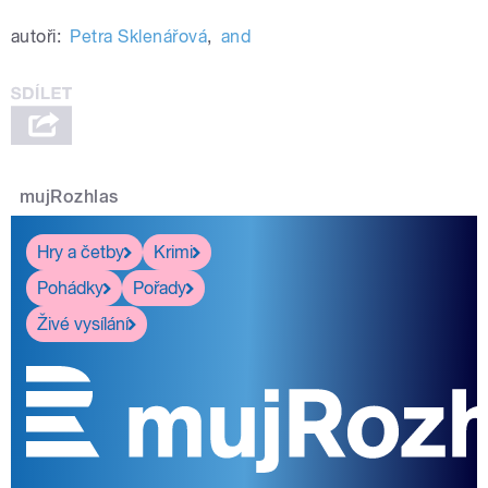
autoři:
Petra Sklenářová
,
and
mujRozhlas
Hry a četby
Krimi
Pohádky
Pořady
Živé vysílání