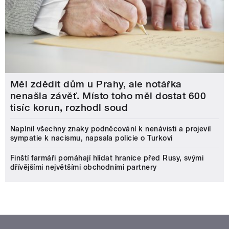
Měl zdědit dům u Prahy, ale notářka
nenašla závěť. Místo toho měl dostat 600
tisíc korun, rozhodl soud
Naplnil všechny znaky podněcování k nenávisti a projevil
sympatie k nacismu, napsala policie o Turkovi
Finští farmáři pomáhají hlídat hranice před Rusy, svými
dřívějšími největšími obchodními partnery