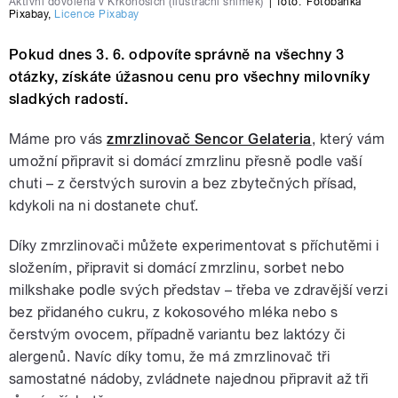
Aktivní dovolená v Krkonoších (ilustrační snímek)
|
foto:
Fotobanka
Pixabay
,
Licence Pixabay
Pokud dnes 3. 6. odpovíte správně na všechny 3
otázky, získáte úžasnou cenu pro všechny milovníky
sladkých radostí.
Máme pro vás
zmrzlinovač Sencor Gelateria
, který vám
umožní připravit si domácí zmrzlinu přesně podle vaší
chuti – z čerstvých surovin a bez zbytečných přísad,
kdykoli na ni dostanete chuť.
Díky zmrzlinovači můžete experimentovat s příchutěmi i
složením, připravit si domácí zmrzlinu, sorbet nebo
milkshake podle svých představ – třeba ve zdravější verzi
bez přidaného cukru, z kokosového mléka nebo s
čerstvým ovocem, případně variantu bez laktózy či
alergenů. Navíc díky tomu, že má zmrzlinovač tři
samostatné nádoby, zvládnete najednou připravit až tři