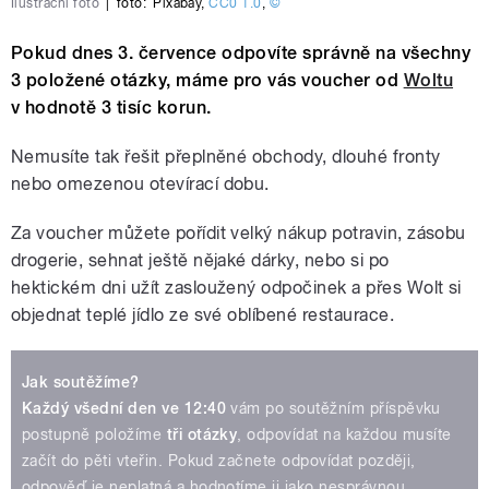
Ilustrační foto
|
foto:
Pixabay
,
CC0 1.0
,
©
Pokud dnes 3. července odpovíte správně na všechny
3 položené otázky, máme pro vás voucher od
Woltu
v hodnotě 3 tisíc korun.
Nemusíte tak řešit přeplněné obchody, dlouhé fronty
nebo omezenou otevírací dobu.
Za voucher můžete pořídit velký nákup potravin, zásobu
drogerie, sehnat ještě nějaké dárky, nebo si po
hektickém dni užít zasloužený odpočinek a přes Wolt si
objednat teplé jídlo ze své oblíbené restaurace.
Jak soutěžíme?
Každý všední den ve 12:40
vám po soutěžním příspěvku
postupně položíme
tři otázky
, odpovídat na každou musíte
začít do pěti vteřin. Pokud začnete odpovídat později,
odpověď je neplatná a hodnotíme ji jako nesprávnou.