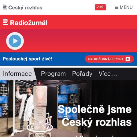
Přejít k hlavnímu obsahu
MENU
ŽIVĚ
Informace
Program
Pořady
Více
…