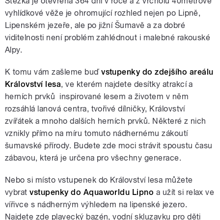
Stezka je otevřená 364 dní v roce a z vrcholu 40metrové
vyhlídkové věže je ohromující rozhled nejen po Lipně,
Lipenském jezeře, ale po jižní Šumavě a za dobré
viditelnosti není problém zahlédnout i malebné rakouské
Alpy.
K tomu vám zašleme buď
vstupenky do zdejšího areálu
Království lesa
, ve kterém najdete desítky atrakcí a
herních prvků inspirované lesem a životem v něm
rozsáhlá lanová centra, tvořivé dílničky, Království
zvířátek a mnoho dalších herních prvků. Některé z nich
vznikly přímo na míru tomuto nádhernému zákoutí
šumavské přírody. Budete zde moci strávit spoustu času
zábavou, která je určena pro všechny generace.
Nebo si místo vstupenek do Království lesa můžete
vybrat
vstupenky do Aquaworldu Lipno
a užít si relax ve
vířivce s nádherným výhledem na lipenské jezero.
Najdete zde plavecký bazén, vodní skluzavku pro děti