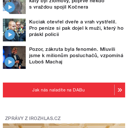
katy byl zlomový, poprvé někdo
s vraždou spojil Kočnera
Kuciak otevřel dveře a vrah vystřelil.
Pro peníze si pak dojel k muži, který ho
práskl policii
Pozor, zákruta byla fenomén. Mluvili
jsme k milionům posluchačů, vzpomíná
Luboš Machaj
Jak nás naladíte na DABu
ZPRÁVY Z IROZHLAS.CZ