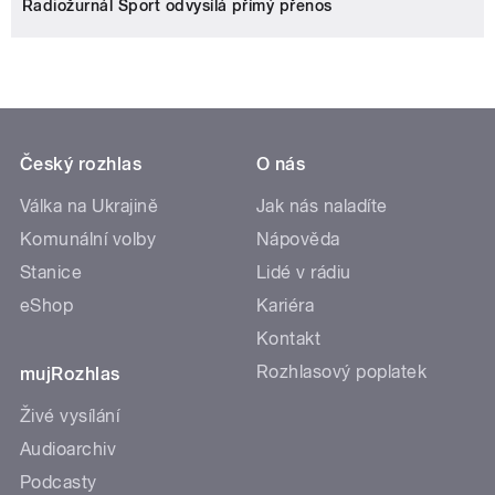
Radiožurnál Sport odvysílá přímý přenos
Český rozhlas
O nás
Válka na Ukrajině
Jak nás naladíte
Komunální volby
Nápověda
Stanice
Lidé v rádiu
eShop
Kariéra
Kontakt
Rozhlasový poplatek
mujRozhlas
Živé vysílání
Audioarchiv
Podcasty