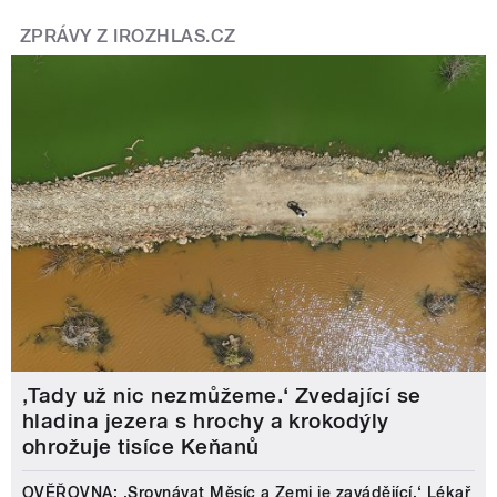
ZPRÁVY Z IROZHLAS.CZ
‚Tady už nic nezmůžeme.‘ Zvedající se
hladina jezera s hrochy a krokodýly
ohrožuje tisíce Keňanů
OVĚŘOVNA: ‚Srovnávat Měsíc a Zemi je zavádějící.‘ Lékař