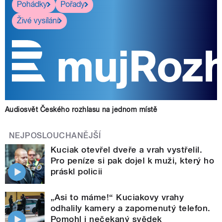
Pohádky
Pořady
Živé vysílání
Audiosvět Českého rozhlasu na jednom místě
NEJPOSLOUCHANĚJŠÍ
Kuciak otevřel dveře a vrah vystřelil.
Pro peníze si pak dojel k muži, který ho
práskl policii
„Asi to máme!“ Kuciakovy vrahy
odhalily kamery a zapomenutý telefon.
Pomohl i nečekaný svědek