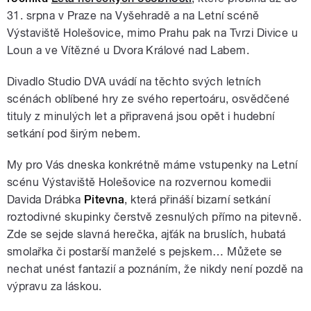
31. srpna v Praze na Vyšehradě a na Letní scéně
Výstaviště Holešovice, mimo Prahu pak na Tvrzi Divice u
Loun a ve Vítězné u Dvora Králové nad Labem.
Divadlo Studio DVA uvádí na těchto svých letních
scénách oblíbené hry ze svého repertoáru, osvědčené
tituly z minulých let a připravená jsou opět i hudební
setkání pod širým nebem.
My pro Vás dneska konkrétně máme vstupenky na Letní
scénu Výstaviště Holešovice na rozvernou komedii
Davida Drábka
Pitevna
, která přináší bizarní setkání
roztodivné skupinky čerstvě zesnulých přímo na pitevně.
Zde se sejde slavná herečka, ajťák na bruslích, hubatá
smolařka či postarší manželé s pejskem… Můžete se
nechat unést fantazií a poznáním, že nikdy není pozdě na
výpravu za láskou.