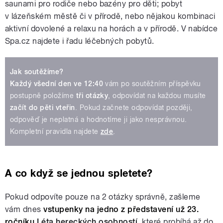
saunami pro rodiče nebo bazény pro děti; pobyt
v lázeňském městě či v přírodě, nebo nějakou kombinaci
aktivní dovolené a relaxu na horách a v přírodě. V nabídce
Spa.cz najdete i řadu léčebných pobytů.
Jak soutěžíme?
Každý všední den ve 12:40
vám po soutěžním příspěvku
postupně položíme
tři otázky
, odpovídat na každou musíte
začít do pěti vteřin
. Pokud začnete odpovídat později,
odpověď je neplatná a hodnotíme ji jako nesprávnou.
Kompletní pravidla najdete
zde
.
A co když se jednou spletete?
Pokud odpovíte pouze na 2 otázky správně, zašleme
vám dnes
vstupenky na jedno z představení už 23.
ročníku
Léta hereckých osobností
, které probíhá až do