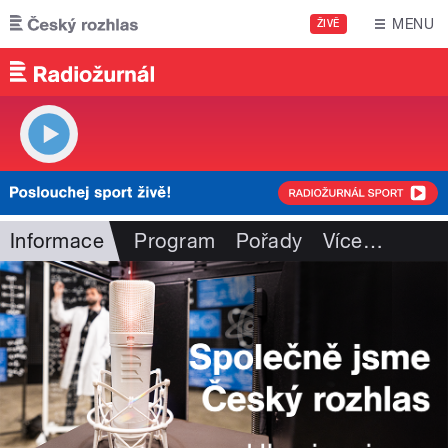
Přejít k hlavnímu obsahu
MENU
ŽIVĚ
Informace
Program
Pořady
Více
…