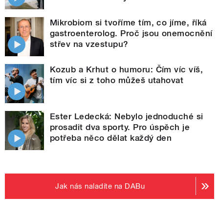
Mikrobiom si tvoříme tím, co jíme, říká
gastroenterolog. Proč jsou onemocnění
střev na vzestupu?
Kozub a Krhut o humoru: Čím víc víš,
tím víc si z toho můžeš utahovat
Ester Ledecká: Nebylo jednoduché si
prosadit dva sporty. Pro úspěch je
potřeba něco dělat každý den
Jak nás naladíte na DABu