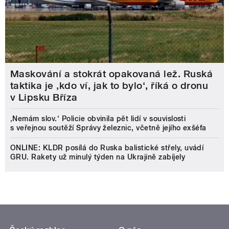
Maskování a stokrát opakovaná lež. Ruská
taktika je ‚kdo ví, jak to bylo‘, říká o dronu
v Lipsku Bříza
‚Nemám slov.‘ Policie obvinila pět lidí v souvislosti
s veřejnou soutěží Správy železnic, včetně jejího exšéfa
ONLINE: KLDR posílá do Ruska balistické střely, uvádí
GRU. Rakety už minulý týden na Ukrajině zabíjely