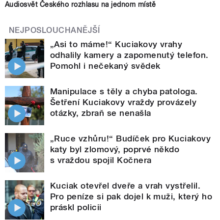
Audiosvět Českého rozhlasu na jednom místě
NEJPOSLOUCHANĚJŠÍ
„Asi to máme!“ Kuciakovy vrahy
odhalily kamery a zapomenutý telefon.
Pomohl i nečekaný svědek
Manipulace s těly a chyba patologa.
Šetření Kuciakovy vraždy provázely
otázky, zbraň se nenašla
„Ruce vzhůru!“ Budíček pro Kuciakovy
katy byl zlomový, poprvé někdo
s vraždou spojil Kočnera
Kuciak otevřel dveře a vrah vystřelil.
Pro peníze si pak dojel k muži, který ho
práskl policii