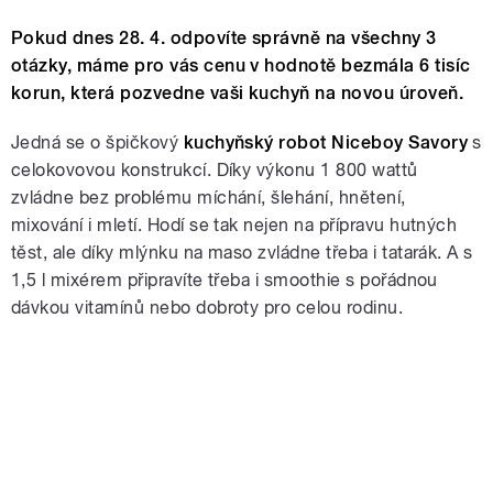
Pokud dnes 28. 4. odpovíte správně na všechny 3
otázky, máme pro vás cenu v hodnotě bezmála 6 tisíc
korun, která pozvedne vaši kuchyň na novou úroveň.
Jedná se o špičkový
kuchyňský robot Niceboy Savory
s
celokovovou konstrukcí. Díky výkonu 1 800 wattů
zvládne bez problému míchání, šlehání, hnětení,
mixování i mletí. Hodí se tak nejen na přípravu hutných
těst, ale díky mlýnku na maso zvládne třeba i tatarák. A s
1,5 l mixérem připravíte třeba i smoothie s pořádnou
dávkou vitamínů nebo dobroty pro celou rodinu.