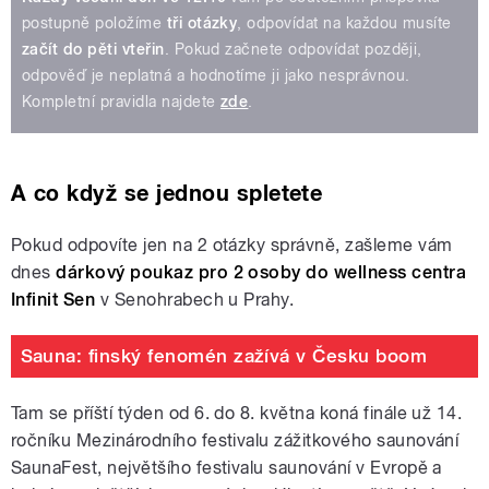
postupně položíme
tři otázky
, odpovídat na každou musíte
začít do pěti vteřin
. Pokud začnete odpovídat později,
odpověď je neplatná a hodnotíme ji jako nesprávnou.
Kompletní pravidla najdete
zde
.
A co když se jednou spletete
Pokud odpovíte jen na 2 otázky správně, zašleme vám
dnes
dárkový poukaz pro 2 osoby do wellness centra
Infinit Sen
v Senohrabech u Prahy.
Sauna: finský fenomén zažívá v Česku boom
Tam se příští týden od 6. do 8. května koná finále už 14.
ročníku Mezinárodního festivalu zážitkového saunování
SaunaFest, největšího festivalu saunování v Evropě a