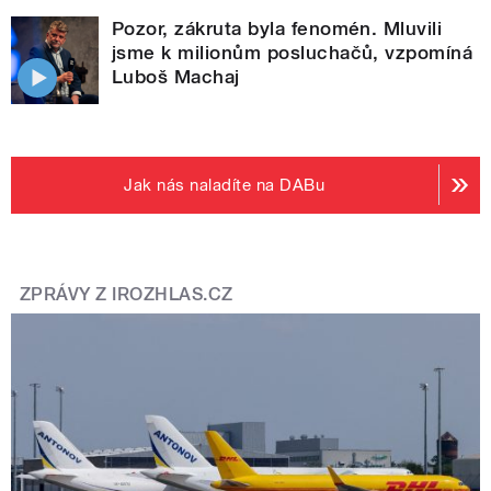
Pozor, zákruta byla fenomén. Mluvili
jsme k milionům posluchačů, vzpomíná
Luboš Machaj
Jak nás naladíte na DABu
ZPRÁVY Z IROZHLAS.CZ