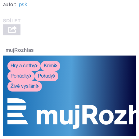
autor:
psk
mujRozhlas
Hry a četby
Krimi
Pohádky
Pořady
Živé vysílání