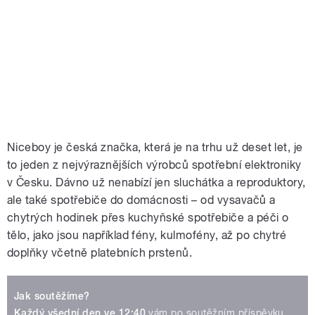
Niceboy je česká značka, která je na trhu už deset let, je
to jeden z nejvýraznějších výrobců spotřební elektroniky
v Česku. Dávno už nenabízí jen sluchátka a reproduktory,
ale také spotřebiče do domácnosti – od vysavačů a
chytrých hodinek přes kuchyňské spotřebiče a péči o
tělo, jako jsou například fény, kulmofény, až po chytré
doplňky včetně platebních prstenů.
Jak soutěžíme?
Každý všední den ve 12:40
vám po soutěžním příspěvku