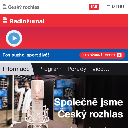
Přejít k hlavnímu obsahu
MENU
ŽIVĚ
Informace
Program
Pořady
Více
…