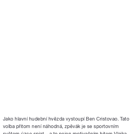
Jako hlavní hudební hvězda vystoupí Ben Cristovao. Tato
volba přitom není náhodná, zpěvák je se sportovním
světem úzce spjat – a to nejen motivačním hitem Vlajka,