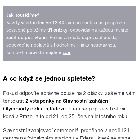
Jak soutěžíme?
Každý všední den ve 12:40
vám po soutěžním příspěvku
postupně položíme
tři otázky
, odpovídat na každou musíte
začít do pěti vteřin
. Pokud začnete odpovídat později,
odpověď je neplatná a hodnotíme ji jako nesprávnou.
Kompletní pravidla najdete
zde
.
A co když se jednou spletete?
Pokud odpovíte správně pouze na 2 otázky, zašleme vám
tentokrát
2 vstupenky na Slavnostní zahájení
Olympiády dětí a mládeže
, která se poprvé v historii
koná v Praze, a to od 21. do 25. června letošního roku.
Slavnostní zahajovací ceremoniál proběhne v neděli 21.
června na fotbalovém stadionu v Edenu, který se stane