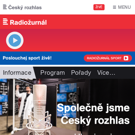
Přejít k hlavnímu obsahu
MENU
ŽIVĚ
Informace
Program
Pořady
Více
…