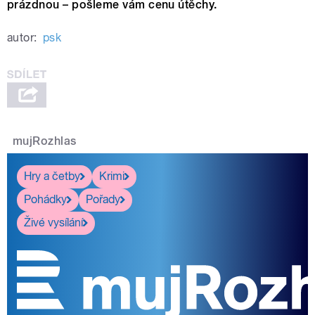
prázdnou – pošleme vám cenu útěchy.
autor:
psk
mujRozhlas
Hry a četby
Krimi
Pohádky
Pořady
Živé vysílání