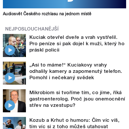
Audiosvět Českého rozhlasu na jednom místě
NEJPOSLOUCHANĚJŠÍ
Kuciak otevřel dveře a vrah vystřelil.
Pro peníze si pak dojel k muži, který ho
práskl policii
„Asi to máme!“ Kuciakovy vrahy
odhalily kamery a zapomenutý telefon.
Pomohl i nečekaný svědek
Mikrobiom si tvoříme tím, co jíme, říká
gastroenterolog. Proč jsou onemocnění
střev na vzestupu?
Kozub a Krhut o humoru: Čím víc víš,
tím víc si z toho můžeš utahovat