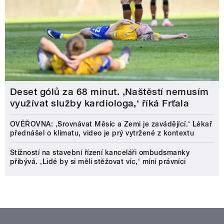
Deset gólů za 68 minut. ,Naštěstí nemusím
využívat služby kardiologa,‘ říká Frťala
OVĚŘOVNA: ‚Srovnávat Měsíc a Zemi je zavádějící.‘ Lékař
přednášel o klimatu, video je prý vytržené z kontextu
Stížností na stavební řízení kanceláři ombudsmanky
přibývá. ‚Lidé by si měli stěžovat víc,‘ míní právníci