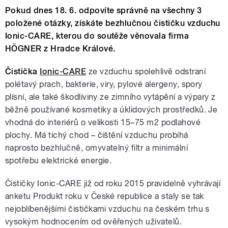
Pokud dnes 18. 6. odpovíte správně na všechny 3
položené otázky, získáte bezhlučnou čističku vzduchu
Ionic-CARE, kterou do soutěže věnovala firma
HÖGNER z Hradce Králové.
Čistička
Ionic-CARE
ze vzduchu spolehlivě odstraní
polétavý prach, bakterie, viry, pylové alergeny, spory
plísní, ale také škodliviny ze zimního vytápění a výpary z
běžně používané kosmetiky a úklidových prostředků. Je
vhodná do interiérů o velikosti 15–75 m2 podlahové
plochy. Má tichý chod – čištění vzduchu probíhá
naprosto bezhlučně, omyvatelný filtr a minimální
spotřebu elektrické energie.
Čističky Ionic-CARE již od roku 2015 pravidelně vyhrávají
anketu Produkt roku v České republice a staly se tak
nejoblíbenějšími čističkami vzduchu na českém trhu s
vysokým hodnocením od ověřených uživatelů.