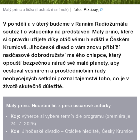
Malý princ a liška (ilustrační snímek)
|
foto:
Pixabay
,
©
V pondělí a v úterý budeme v Ranním Radiožurnálu
soutěžit o vstupenky na představení Malý princ, které
si opravdu užijete díky otáčivému hledišti v Českém
Krumlově. Jihočeské divadlo vám znovu přiblíží
nadčasové dobrodružství malého chlapce, který
opouští bezpečnou náruč své malé planety, aby
cestoval vesmírem a prostřednictvím řady
neobyčejných setkání poznal tajemství toho, co je v
životě skutečně důležité.
Malý princ. Hudební hit z pera oscarové autorky
Kdy:
výherce si vybere termín dle programu (premiéra je
24. 7. 2026)
Kde:
Jihočeské divadlo – Otáčivé hlediště, Český Krumlov