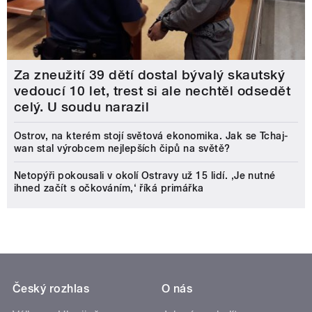
Za zneužití 39 dětí dostal bývalý skautský
vedoucí 10 let, trest si ale nechtěl odsedět
celý. U soudu narazil
Ostrov, na kterém stojí světová ekonomika. Jak se Tchaj-
wan stal výrobcem nejlepších čipů na světě?
Netopýři pokousali v okolí Ostravy už 15 lidí. ‚Je nutné
ihned začít s očkováním,‘ říká primářka
Český rozhlas
O nás