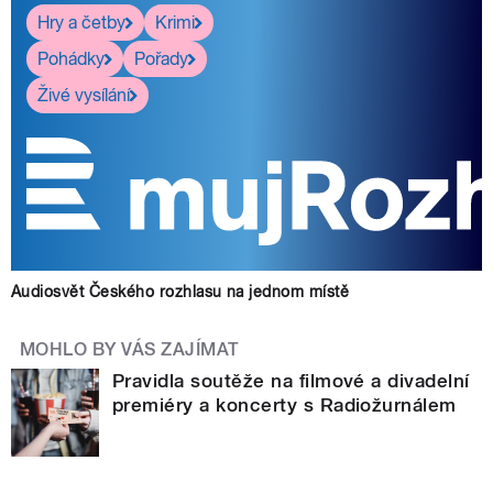
Hry a četby
Krimi
Pohádky
Pořady
Živé vysílání
Audiosvět Českého rozhlasu na jednom místě
MOHLO BY VÁS ZAJÍMAT
Pravidla soutěže na filmové a divadelní
premiéry a koncerty s Radiožurnálem