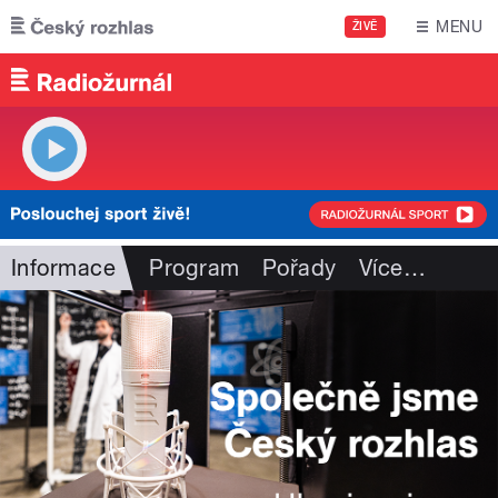
Přejít k hlavnímu obsahu
MENU
ŽIVĚ
Informace
Program
Pořady
Více
…