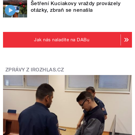
Šetření Kuciakovy vraždy provázely
otázky, zbraň se nenašla
Jak nás naladíte na DABu
ZPRÁVY Z IROZHLAS.CZ