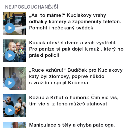
NEJPOSLOUCHANĚJŠÍ
„Asi to máme!“ Kuciakovy vrahy
odhalily kamery a zapomenutý telefon.
Pomohl i nečekaný svědek
Kuciak otevřel dveře a vrah vystřelil.
Pro peníze si pak dojel k muži, který ho
práskl policii
„Ruce vzhůru!“ Budíček pro Kuciakovy
katy byl zlomový, poprvé někdo
s vraždou spojil Kočnera
Kozub a Krhut o humoru: Čím víc víš,
tím víc si z toho můžeš utahovat
Manipulace s těly a chyba patologa.