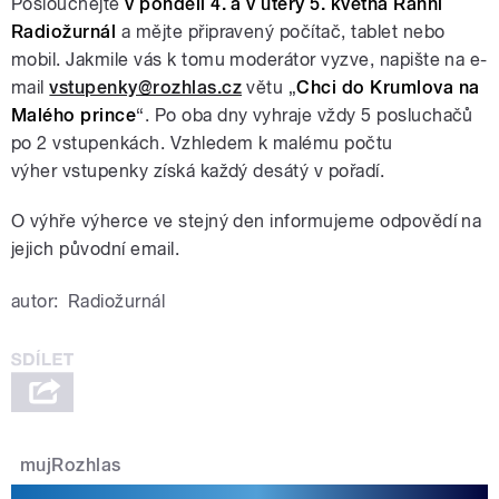
Poslouchejte
v pondělí 4. a v úterý 5. května Ranní
Radiožurnál
a mějte připravený počítač, tablet nebo
mobil. Jakmile vás k tomu moderátor vyzve, napište na e-
mail
vstupenky@rozhlas.cz
větu „
Chci do Krumlova na
Malého prince
“. Po oba dny vyhraje vždy 5 posluchačů
po 2 vstupenkách. Vzhledem k malému počtu
výher vstupenky získá každý desátý v pořadí.
O výhře výherce ve stejný den informujeme odpovědí na
jejich původní email.
autor:
Radiožurnál
mujRozhlas