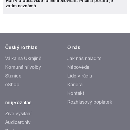
Hoří v bratislavské rafinérii Slovnaft. Příčina požáru je
zatím neznámá
Český rozhlas
O nás
Válka na Ukrajině
Jak nás naladíte
Komunální volby
Nápověda
Stanice
Lidé v rádiu
eShop
Kariéra
Kontakt
Rozhlasový poplatek
mujRozhlas
Živé vysílání
Audioarchiv