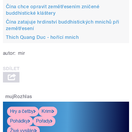
Čína chce opravit zemětřesením zničené
buddhistické kláštery
Čína zatajuje hrdinství buddhistických mnichů při
zemětřesení
Thich Quang Duc - hořící mnich
autor:
mir
mujRozhlas
Hry a četby
Krimi
Pohádky
Pořady
Živé vysílání