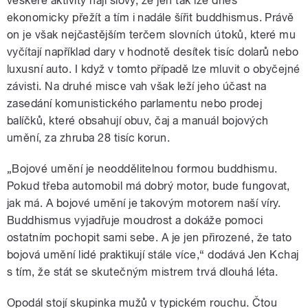
veškeré aktivity hájí slovy, že jen tak lze dnes
ekonomicky přežít a tím i nadále šířit buddhismus. Právě
on je však nejčastějším terčem slovních útoků, které mu
vyčítají například dary v hodnotě desítek tisíc dolarů nebo
luxusní auto. I když v tomto případě lze mluvit o obyčejné
závisti. Na druhé misce vah však leží jeho účast na
zasedání komunistického parlamentu nebo prodej
balíčků, které obsahují obuv, čaj a manuál bojových
umění, za zhruba 28 tisíc korun.
„Bojové umění je neoddělitelnou formou buddhismu.
Pokud třeba automobil má dobrý motor, bude fungovat,
jak má. A bojové umění je takovým motorem naší víry.
Buddhismus vyjadřuje moudrost a dokáže pomoci
ostatním pochopit sami sebe. A je jen přirozené, že tato
bojová umění lidé praktikují stále více,“ dodává Jen Kchaj
s tím, že stát se skutečným mistrem trvá dlouhá léta.
Opodál stojí skupinka mužů v typickém rouchu. Čtou