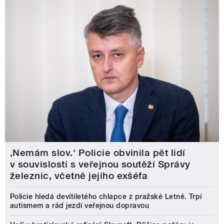
‚Nemám slov.‘ Policie obvinila pět lidí
v souvislosti s veřejnou soutěží Správy
železnic, včetně jejího exšéfa
Policie hledá devítiletého chlapce z pražské Letné. Trpí
autismem a rád jezdí veřejnou dopravou