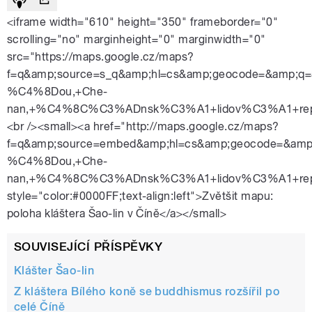
<iframe width="610" height="350" frameborder="0"
scrolling="no" marginheight="0" marginwidth="0"
src="https://maps.google.cz/maps?
f=q&amp;source=s_q&amp;hl=cs&amp;geocode=&amp;q=
%C4%8Dou,+Che-
nan,+%C4%8C%C3%ADnsk%C3%A1+lidov%C3%A1+republik
<br /><small><a href="http://maps.google.cz/maps?
f=q&amp;source=embed&amp;hl=cs&amp;geocode=&amp;
%C4%8Dou,+Che-
nan,+%C4%8C%C3%ADnsk%C3%A1+lidov%C3%A1+republik
style="color:#0000FF;text-align:left">Zvětšit mapu:
poloha kláštera Šao-lin v Číně</a></small>
SOUVISEJÍCÍ PŘÍSPĚVKY
Klášter Šao-lin
Z kláštera Bílého koně se buddhismus rozšířil po
celé Číně