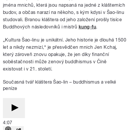
jména mnichů, která jsou napsaná na jedné z klášterních
budov, a občas narazí na někoho, s kým kdysi v Šao-linu
studovali. Branou kláštera od jeho založení prošly tisíce
Buddhových následovníků i mistrů
kung-fu
.
„Kultura Šao-linu je unikátní. Jeho historie je dlouhá 1500
let a nikdy nezmizí,“ je přesvědčen mnich Jen Kchaj,
který zároveň znovu opakuje, že jen díky finanční
soběstačnosti může zenový buddhismus v Číně
existovat i v 21. století.
Současná tvář kláštera Šao-lin – buddhismus a velké
peníze
4:07