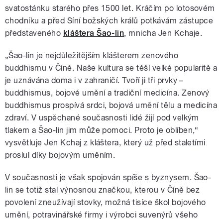
svatostánku starého přes 1500 let. Kráčím po lotosovém
chodníku a před Síní božských králů potkávám zástupce
představeného
kláštera Šao-lin
, mnicha Jen Kchaje.
„Šao-lin je nejdůležitějším klášterem zenového
buddhismu v Číně. Naše kultura se těší velké popularitě a
je uznávána doma i v zahraničí. Tvoří ji tři prvky –
buddhismus, bojové umění a tradiční medicína. Zenový
buddhismus prospívá srdci, bojová umění tělu a medicína
zdraví. V uspěchané současnosti lidé žijí pod velkým
tlakem a Šao-lin jim může pomoci. Proto je oblíben,“
vysvětluje Jen Kchaj z kláštera, který už před staletími
proslul díky bojovým uměním.
V současnosti je však spojován spíše s byznysem. Šao-
lin se totiž stal výnosnou značkou, kterou v Číně bez
povolení zneužívají stovky, možná tisíce škol bojového
umění, potravinářské firmy i výrobci suvenýrů všeho