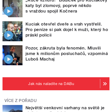
katy byl zlomový, poprvé někdo
s vraždou spojil Kočnera
Kuciak otevřel dveře a vrah vystřelil.
Pro peníze si pak dojel k muži, který ho
práskl policii
Pozor, zákruta byla fenomén. Mluvili
jsme k milionům posluchačů, vzpomíná
Luboš Machaj
Jak nás naladíte na DABu
VÍCE Z POŘADU
Největší venkovní varhany na světě je