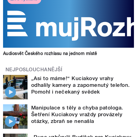
Audiosvět Českého rozhlasu na jednom místě
NEJPOSLOUCHANĚJŠÍ
„Asi to máme!“ Kuciakovy vrahy
odhalily kamery a zapomenutý telefon.
Pomohl i nečekaný svědek
Manipulace s těly a chyba patologa.
Šetření Kuciakovy vraždy provázely
otázky, zbraň se nenašla
„Ruce vzhůru!“ Budíček pro Kuciakovy