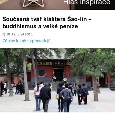
Současná tvář kláštera Šao-lin –
buddhismus a velké peníze
20. listopad 2010
Zápisník zahr. zpravodajů