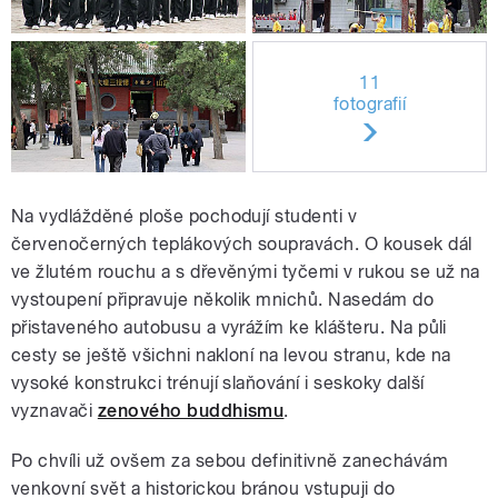
11
fotografií
Na vydlážděné ploše pochodují studenti v
červenočerných teplákových soupravách. O kousek dál
ve žlutém rouchu a s dřevěnými tyčemi v rukou se už na
vystoupení připravuje několik mnichů. Nasedám do
přistaveného autobusu a vyrážím ke klášteru. Na půli
cesty se ještě všichni nakloní na levou stranu, kde na
vysoké konstrukci trénují slaňování i seskoky další
vyznavači
zenového buddhismu
.
Po chvíli už ovšem za sebou definitivně zanechávám
venkovní svět a historickou bránou vstupuji do