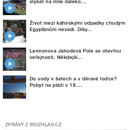
slyšet na míle daleko....
Život mezi káhirskými odpadky chudým
Egypťanům nevadí. Díky...
Lennonova Jahodová Pole se otevřou
veřejnosti. Někdejší...
Do vody v šatech a v děravé loďce?
Pobyt na pláži v 18....
ZPRÁVY Z IROZHLAS.CZ