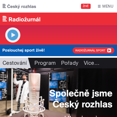
Přejít k hlavnímu obsahu
MENU
ŽIVĚ
Cestování
Program
Pořady
Více
…