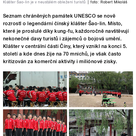
Klášter Šao-lin je v neustálém obležení turistů
|
foto:
Robert Mikoláš
Seznam chráněných památek UNESCO se nově
rozrostl o legendární čínský klášter Šao-lin. Místo,
které je proslulé díky kung-fu, každoročně navštěvují
nekonečné davy turistů i zájemců o bojová umění.
Klášter v centrální části Číny, který vznikl na konci 5.
století a kde dnes žije na 70 mnichů, je však často
kritizován za komerční aktivity i miliónové zisky.