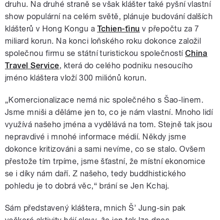
druhu. Na druhé straně se však klášter také pyšní vlastní
show populární na celém světě, plánuje budování dalších
klášterů v Hong Kongu a
Tchien-ťinu
v přepočtu za 7
miliard korun. Na konci loňského roku dokonce založil
společnou firmu se státní turistickou společností
China
Travel Service
, která do celého podniku nesoucího
jméno kláštera vloží 300 miliónů korun.
„Komercionalizace nemá nic společného s Šao-linem.
Jsme mniši a děláme jen to, co je nám vlastní. Mnoho lidí
využívá našeho jména a vydělává na tom. Stejně tak jsou
nepravdivé i mnohé informace médií. Někdy jsme
dokonce kritizováni a sami nevíme, co se stalo. Ovšem
přestože tím trpíme, jsme šťastní, že místní ekonomice
se i díky nám daří. Z našeho, tedy buddhistického
pohledu je to dobrá věc,“ brání se Jen Kchaj.
Sám představený kláštera, mnich Š’ Jung-sin pak