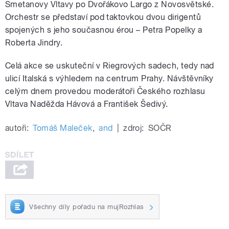
Smetanovy Vltavy po Dvořákovo Largo z Novosvětské.
Orchestr se představí pod taktovkou dvou dirigentů
spojených s jeho současnou érou – Petra Popelky a
Roberta Jindry.
Celá akce se uskuteční v Riegrových sadech, tedy nad
ulicí Italská s výhledem na centrum Prahy. Návštěvníky
celým dnem provedou moderátoři Českého rozhlasu
Vltava Naděžda Hávová a František Šedivý.
autoři:
Tomáš Maleček
,
and
|
zdroj:
SOČR
Všechny díly pořadu na mujRozhlas