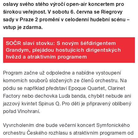
oslavy svého stého výročí open-air koncertem pro
širokou veřejnost. V sobotu 6. června se Riegrovy
sady v Praze 2 promění v celodenní hudební scénu –
vstup je zdarma.
SOČR slaví stovku: S novým šéfdirigentem
Grandym, plejádou hostujících dirigentských
hvězd a atraktivním programem
Program začne už odpoledne a nabídne vystoupení
komorních souborů složených ze členů orchestru. Na
pódiu se například představí Epoque Quartet, Clarinet
Factory nebo dechovka Luďa banda, chybět nebude ani
jazzový kvintet Spinus Q. Pro děti je připravený oblíbený
pořad Vlnohraní.
Vyvrcholením dne bude večerní koncert Symfonického
orchestru Českého rozhlasu s atraktivním programem od