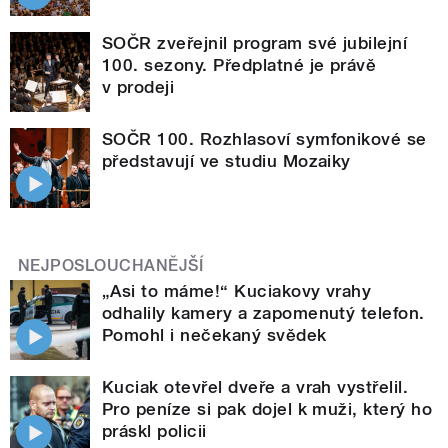
SOČR zveřejnil program své jubilejní
100. sezony. Předplatné je právě
v prodeji
SOČR 100. Rozhlasoví symfonikové se
představují ve studiu Mozaiky
NEJPOSLOUCHANĚJŠÍ
„Asi to máme!“ Kuciakovy vrahy
odhalily kamery a zapomenutý telefon.
Pomohl i nečekaný svědek
Kuciak otevřel dveře a vrah vystřelil.
Pro peníze si pak dojel k muži, který ho
práskl policii