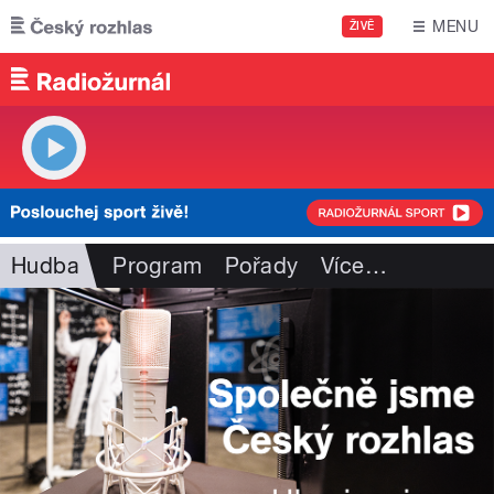
Přejít k hlavnímu obsahu
MENU
ŽIVĚ
Hudba
Program
Pořady
Více
…