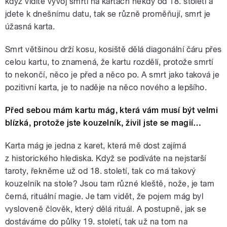
když vidíte vývoj smrti na kartách někdy od 18. století a
jdete k dnešnímu datu, tak se různě proměňují, smrt je
úžasná karta.
Smrt většinou drží kosu, kosiště dělá diagonální čáru přes
celou kartu, to znamená, že kartu rozdělí, protože smrtí
to nekončí, něco je před a něco po. A smrt jako taková je
pozitivní karta, je to naděje na něco nového a lepšího.
Před sebou mám kartu mág, která vám musí být velmi
blízká, protože jste kouzelník, živil jste se magií…
Karta mág je jedna z karet, která mě dost zajímá
z historického hlediska. Když se podíváte na nejstarší
taroty, řekněme už od 18. století, tak co má takový
kouzelník na stole? Jsou tam různé kleště, nože, je tam
černá, rituální magie. Je tam vidět, že pojem mág byl
vysloveně člověk, který dělá rituál. A postupně, jak se
dostáváme do půlky 19. století, tak už na tom na