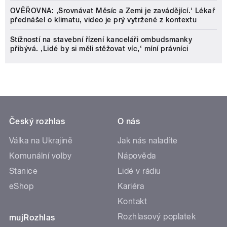
OVĚŘOVNA: ‚Srovnávat Měsíc a Zemi je zavádějící.‘ Lékař
přednášel o klimatu, video je prý vytržené z kontextu
Stížností na stavební řízení kanceláři ombudsmanky
přibývá. ‚Lidé by si měli stěžovat víc,‘ míní právníci
Český rozhlas
O nás
Válka na Ukrajině
Jak nás naladíte
Komunální volby
Nápověda
Stanice
Lidé v rádiu
eShop
Kariéra
Kontakt
Rozhlasový poplatek
mujRozhlas