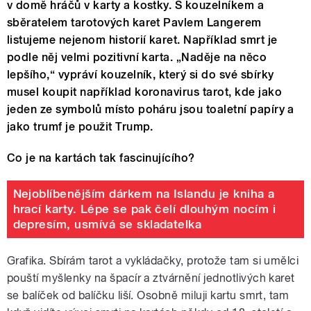
v domě hráčů v karty a kostky. S kouzelníkem a
sběratelem tarotových karet Pavlem Langerem
listujeme nejenom historií karet. Například smrt je
podle něj velmi pozitivní karta. „Naděje na něco
lepšího,“ vypráví kouzelník, který si do své sbírky
musel koupit například koronavirus tarot, kde jako
jeden ze symbolů místo poháru jsou toaletní papíry a
jako trumf je použit Trump.
Co je na kartách tak fascinujícího?
Nejoblíbenějším dárkem na Islandu je kniha a
hrací karty. Lépe se pak čelí dlouhým nocím i
depresím, usmívá se skladatelka
Grafika. Sbírám tarot a vykládačky, protože tam si umělci
pouští myšlenky na špacír a ztvárnění jednotlivých karet
se balíček od balíčku liší. Osobně miluji kartu smrt, tam