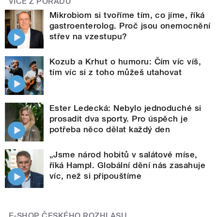
VÍCE Z POŘADU
Mikrobiom si tvoříme tím, co jíme, říká
gastroenterolog. Proč jsou onemocnění
střev na vzestupu?
Kozub a Krhut o humoru: Čím víc víš,
tím víc si z toho můžeš utahovat
Ester Ledecká: Nebylo jednoduché si
prosadit dva sporty. Pro úspěch je
potřeba něco dělat každý den
„Jsme národ hobitů v salátové míse,
říká Hampl. Globální dění nás zasahuje
víc, než si připouštíme
E-SHOP ČESKÉHO ROZHLASU