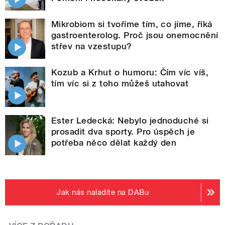
Mikrobiom si tvoříme tím, co jíme, říká
gastroenterolog. Proč jsou onemocnění
střev na vzestupu?
Kozub a Krhut o humoru: Čím víc víš,
tím víc si z toho můžeš utahovat
Ester Ledecká: Nebylo jednoduché si
prosadit dva sporty. Pro úspěch je
potřeba něco dělat každý den
Jak nás naladíte na DABu