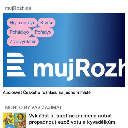
mujRozhlas
Hry a četby
Krimi
Pohádky
Pořady
Živé vysílání
Audiosvět Českého rozhlasu na jednom místě
MOHLO BY VÁS ZAJÍMAT
Vykládat si tarot neznamená nutně
propadnout ezoživotu a kyvadélkům