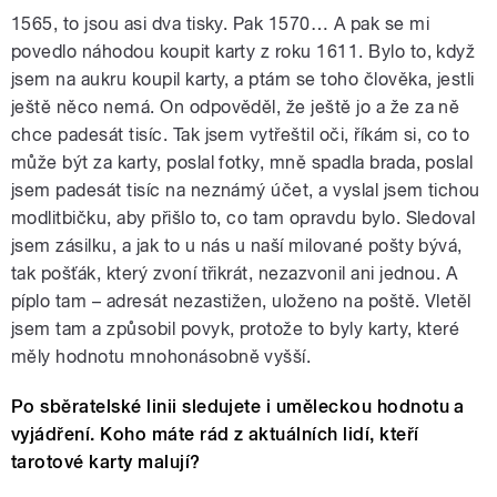
1565, to jsou asi dva tisky. Pak 1570… A pak se mi
povedlo náhodou koupit karty z roku 1611. Bylo to, když
jsem na aukru koupil karty, a ptám se toho člověka, jestli
ještě něco nemá. On odpověděl, že ještě jo a že za ně
chce padesát tisíc. Tak jsem vytřeštil oči, říkám si, co to
může být za karty, poslal fotky, mně spadla brada, poslal
jsem padesát tisíc na neznámý účet, a vyslal jsem tichou
modlitbičku, aby přišlo to, co tam opravdu bylo. Sledoval
jsem zásilku, a jak to u nás u naší milované pošty bývá,
tak pošťák, který zvoní třikrát, nezazvonil ani jednou. A
píplo tam – adresát nezastižen, uloženo na poště. Vletěl
jsem tam a způsobil povyk, protože to byly karty, které
měly hodnotu mnohonásobně vyšší.
Po sběratelské linii sledujete i uměleckou hodnotu a
vyjádření. Koho máte rád z aktuálních lidí, kteří
tarotové karty malují?