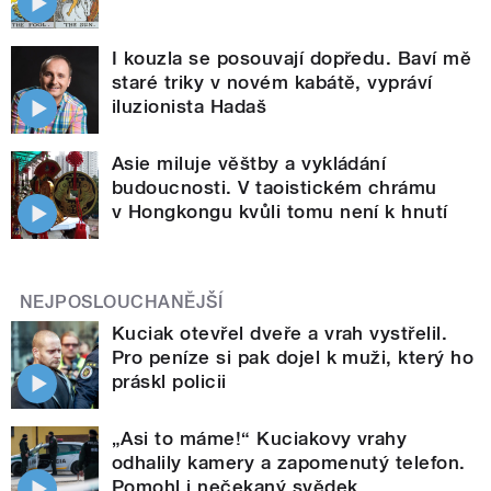
I kouzla se posouvají dopředu. Baví mě
staré triky v novém kabátě, vypráví
iluzionista Hadaš
Asie miluje věštby a vykládání
budoucnosti. V taoistickém chrámu
v Hongkongu kvůli tomu není k hnutí
NEJPOSLOUCHANĚJŠÍ
Kuciak otevřel dveře a vrah vystřelil.
Pro peníze si pak dojel k muži, který ho
práskl policii
„Asi to máme!“ Kuciakovy vrahy
odhalily kamery a zapomenutý telefon.
Pomohl i nečekaný svědek