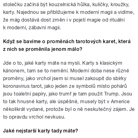
stolečku začíná být kouzelnická hůlka, kuličky, kroužky,
karty. Najednou se přibližujeme k moderní magii a vidíme,
že mág dostává dost změn i v pojetí magie od rituální
k moderní, zábavní magii.
Když se bavíme o proměnách tarotových karet, která
z nich se proměnila jenom málo?
Jde o to, jaké karty máte na mysli. Karty s klasickým
kánonem, tam se to nemění. Moderní doba nese různé
proměny, jako vrchol jsem si musel zakoupit do sbírky
koronavirus tarot, jako jeden ze symbolů místo pohárů
jsou toaletní papíry, jako trumf je tam použit Trump. Jsou
to tak hnusné karty, ale úspěšné, musely být v Americe
několikrát vydané, protože byl o ně neskutečný zájem. Je
to opravdu vrchol nevkusu.
Jaké nejstarší karty tady máte?