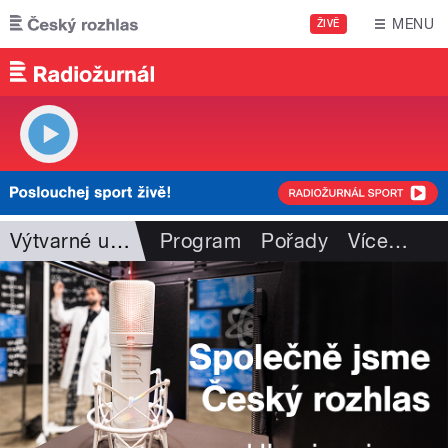
Přejít k hlavnímu obsahu
MENU
ŽIVĚ
Výtvarné umění
Program
Pořady
Více
…