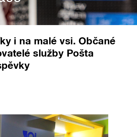
íky i na malé vsi. Občané
ovatelé služby Pošta
íspěvky