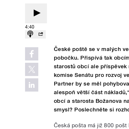
4:40
České poště se v malých ve
pobočku. Přispívá tak obcí
starostů obcí ale příspěvek
komise Senátu pro rozvoj v
Partner by se měl pohybovat
alespoň větší část nákladů,
obcí a starosta Božanova n
smysl? Poslechněte si rozh
Česká pošta má již 800 pošt P