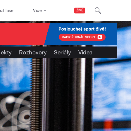
ozhlase
Více
ŽIVĚ
jekty
Rozhovory
Seriály
Videa