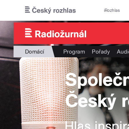
Přejít k hlavnímu obsahu
iRozhlas
Domácí
Program
Pořady
Audi