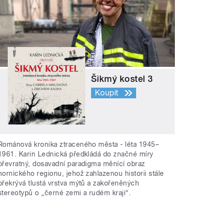
Šikmý kostel 3
Koupit
Románová kronika ztraceného města - léta 1945–
1961. Karin Lednická předkládá do značné míry
převratný, dosavadní paradigma měnící obraz
hornického regionu, jehož zahlazenou historii stále
překrývá tlustá vrstva mýtů a zakořeněných
stereotypů o „černé zemi a rudém kraji“.