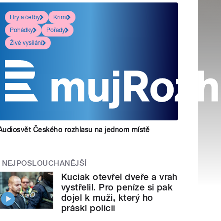
Hry a četby
Krimi
Pohádky
Pořady
Živé vysílání
Audiosvět Českého rozhlasu na jednom místě
NEJPOSLOUCHANĚJŠÍ
Kuciak otevřel dveře a vrah
vystřelil. Pro peníze si pak
dojel k muži, který ho
práskl policii