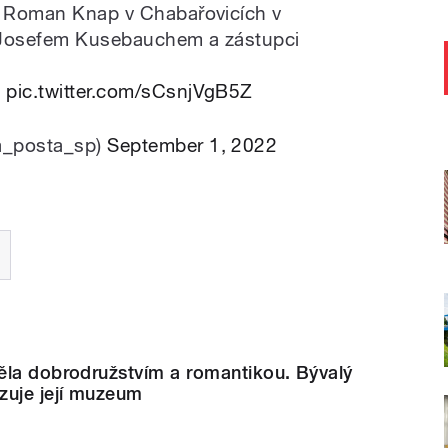
ty Roman Knap v Chabařovicích v
u Josefem Kusebauchem a zástupci
P
pic.twitter.com/sCsnjVgB5Z
a_posta_sp)
September 1, 2022
ěla dobrodružstvím a romantikou. Bývalý
zuje její muzeum