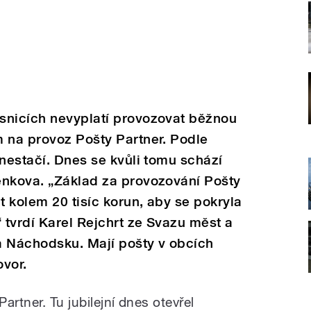
snicích nevyplatí provozovat běžnou
m na provoz Pošty Partner. Podle
 nestačí. Dnes se kvůli tomu schází
enkova. „Základ za provozování Pošty
 kolem 20 tisíc korun, aby se pokryla
“ tvrdí Karel Rejchrt ze Svazu měst a
a Náchodsku. Mají pošty v obcích
ovor.
artner. Tu jubilejní dnes otevřel