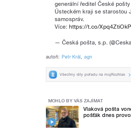
generální ředitel České poš
Ústeckém kraji se starosto
samospráv.
Více:
https://t.co/Xpq4ZtiOk
— Česká pošta, s.p. (@Cesk
autoři:
Petr Král
,
agn
Všechny díly pořadu na mujRozhlas
MOHLO BY VÁS ZAJÍMAT
Vlaková pošta von
pošťák dnes provo