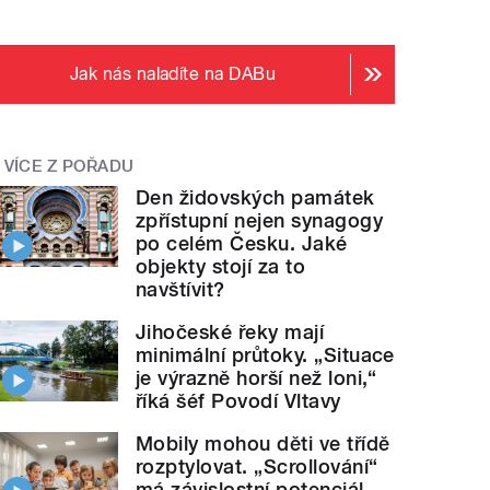
Jak nás naladíte na DABu
VÍCE Z POŘADU
Den židovských památek
zpřístupní nejen synagogy
po celém Česku. Jaké
objekty stojí za to
navštívit?
Jihočeské řeky mají
minimální průtoky. „Situace
je výrazně horší než loni,“
říká šéf Povodí Vltavy
Mobily mohou děti ve třídě
rozptylovat. „Scrollování“
má závislostní potenciál,