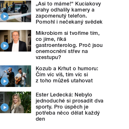
„Asi to máme!“ Kuciakovy
vrahy odhalily kamery a
zapomenutý telefon.
Pomohl i nečekaný svědek
Mikrobiom si tvoříme tím,
co jíme, říká
gastroenterolog. Proč jsou
onemocnění střev na
vzestupu?
Kozub a Krhut o humoru:
Čím víc víš, tím víc si
z toho můžeš utahovat
Ester Ledecká: Nebylo
jednoduché si prosadit dva
sporty. Pro úspěch je
potřeba něco dělat každý
den