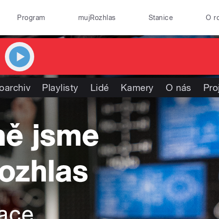
Program
mujRozhlas
Stanice
O r
oarchiv
Playlisty
Lidé
Kamery
O nás
Pro