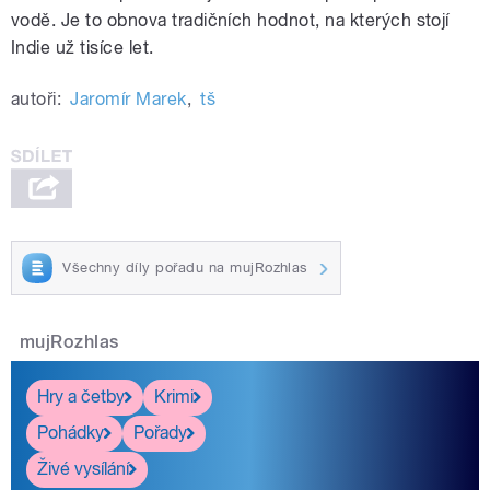
vodě. Je to obnova tradičních hodnot, na kterých stojí
Indie už tisíce let.
autoři:
Jaromír Marek
,
tš
Všechny díly pořadu na mujRozhlas
mujRozhlas
Hry a četby
Krimi
Pohádky
Pořady
Živé vysílání