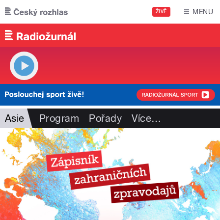
Přejít k hlavnímu obsahu
MENU
ŽIVĚ
Asie
Program
Pořady
Více
…