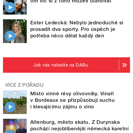
tím víc si z toho můžeš utahovat
Ester Ledecká: Nebylo jednoduché si
prosadit dva sporty. Pro úspěch je
potřeba něco dělat každý den
Jak nás naladíte na DABu
VÍCE Z POŘADU
Místo vinné révy olivovníky. Vinaři
v Bordeaux se přizpůsobují suchu
i klesajícímu zájmu o víno
Altenburg, město skatu. Z Durynska
pochází nejoblíbenější německá karetní