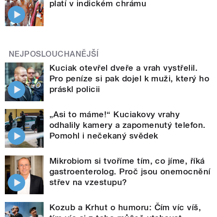
platí v indickém chrámu
NEJPOSLOUCHANĚJŠÍ
Kuciak otevřel dveře a vrah vystřelil.
Pro peníze si pak dojel k muži, který ho
práskl policii
„Asi to máme!“ Kuciakovy vrahy
odhalily kamery a zapomenutý telefon.
Pomohl i nečekaný svědek
Mikrobiom si tvoříme tím, co jíme, říká
gastroenterolog. Proč jsou onemocnění
střev na vzestupu?
Kozub a Krhut o humoru: Čím víc víš,