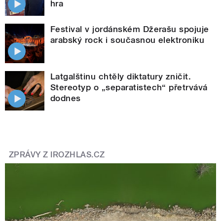
hra
Festival v jordánském Džerašu spojuje
arabský rock i současnou elektroniku
Latgalštinu chtěly diktatury zničit.
Stereotyp o „separatistech“ přetrvává
dodnes
ZPRÁVY Z IROZHLAS.CZ