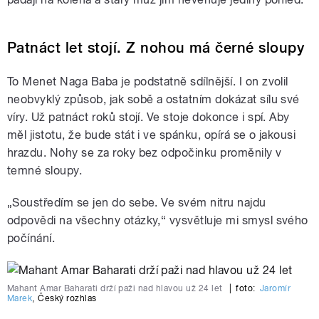
Patnáct let stojí. Z nohou má černé sloupy
To Menet Naga Baba je podstatně sdílnější. I on zvolil
neobvyklý způsob, jak sobě a ostatním dokázat sílu své
víry. Už patnáct roků stojí. Ve stoje dokonce i spí. Aby
měl jistotu, že bude stát i ve spánku, opírá se o jakousi
hrazdu. Nohy se za roky bez odpočinku proměnily v
temné sloupy.
„Soustředím se jen do sebe. Ve svém nitru najdu
odpovědi na všechny otázky,“ vysvětluje mi smysl svého
počínání.
Mahant Amar Baharati drží paži nad hlavou už 24 let
|
foto:
Jaromír
Marek
,
Český rozhlas