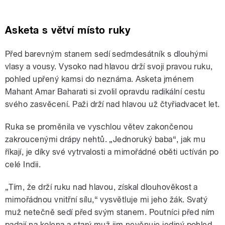
Asketa s větví místo ruky
Před barevným stanem sedí sedmdesátník s dlouhými
vlasy a vousy. Vysoko nad hlavou drží svoji pravou ruku,
pohled upřený kamsi do neznáma. Asketa jménem
Mahant Amar Baharati si zvolil opravdu radikální cestu
svého zasvěcení. Paži drží nad hlavou už čtyřiadvacet let.
Ruka se proměnila ve vyschlou větev zakončenou
zakroucenými drápy nehtů. „Jednoruký baba“, jak mu
říkají, je díky své vytrvalosti a mimořádné oběti uctíván po
celé Indii.
„Tím, že drží ruku nad hlavou, získal dlouhověkost a
mimořádnou vnitřní sílu,“ vysvětluje mi jeho žák. Svatý
muž netečně sedí před svým stanem. Poutníci před ním
padají na kolena a starý muž jim nevěnuje jediný pohled.