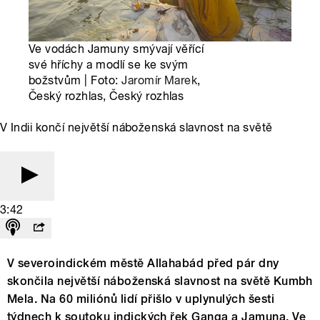
Ve vodách Jamuny smývají věřící
své hříchy a modlí se ke svým
božstvům | Foto:
Jaromír Marek
,
Český rozhlas, Český rozhlas
V Indii končí největší náboženská slavnost na světě
3:42
V severoindickém městě Allahabád před pár dny
skončila největší náboženská slavnost na světě Kumbh
Mela. Na 60 miliónů lidí přišlo v uplynulých šesti
týdnech k soutoku indických řek Ganga a Jamuna. Ve