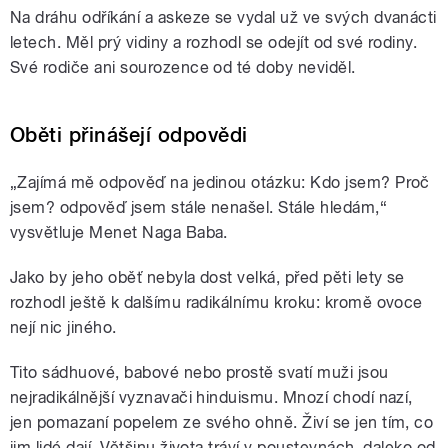
Na dráhu odříkání a askeze se vydal už ve svých dvanácti
letech. Měl prý vidiny a rozhodl se odejít od své rodiny.
Své rodiče ani sourozence od té doby neviděl.
Oběti přinášejí odpovědi
„Zajímá mě odpověď na jedinou otázku: Kdo jsem? Proč
jsem? odpověď jsem stále nenašel. Stále hledám,“
vysvětluje Menet Naga Baba.
Jako by jeho oběť nebyla dost velká, před pěti lety se
rozhodl ještě k dalšímu radikálnímu kroku: kromě ovoce
nejí nic jiného.
Tito sádhuové, babové nebo prostě svatí muži jsou
nejradikálnější vyznavači hinduismu. Mnozí chodí nazí,
jen pomazaní popelem ze svého ohně. Živí se jen tím, co
jim lidé dají. Většinu života tráví v poustevnách, daleko od