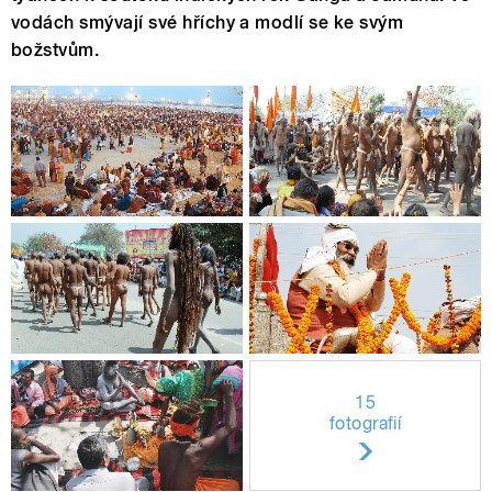
vodách smývají své hříchy a modlí se ke svým
božstvům.
15
fotografií