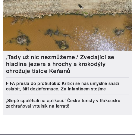
‚Tady už nic nezmůžeme.‘ Zvedající se
hladina jezera s hrochy a krokodýly
ohrožuje tisíce Keňanů
FIFA přešla do protiútoku: Kritici se nás úmyslně snaží
oslabit, šíří dezinformace. Za Infantinem stojíme
‚Slepě spoléhali na aplikaci.‘ České turisty v Rakousku
zachraňoval vrtulník na ferratě