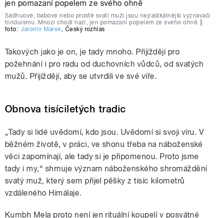
Sádhuové, babové nebo prostě svatí muži jsou nejradikálnější vyznavači
hinduismu. Mnozí chodí nazí, jen pomazaní popelem ze svého ohně
|
foto:
Jaromír Marek
,
Český rozhlas
Takových jako je on, je tady mnoho. Přijíždějí pro
požehnání i pro radu od duchovních vůdců, od svatých
mužů. Přijíždějí, aby se utvrdili ve své víře.
Obnova tisíciletých tradic
„Tady si lidé uvědomí, kdo jsou. Uvědomí si svoji víru. V
běžném životě, v práci, ve shonu třeba na náboženské
věci zapomínají, ale tady si je připomenou. Proto jsme
tady i my,“ shrnuje význam náboženského shromáždění
svatý muž, který sem přijel pěšky z tisíc kilometrů
vzdáleného Himálaje.
Kumbh Mela proto není jen rituální koupelí v posvátné