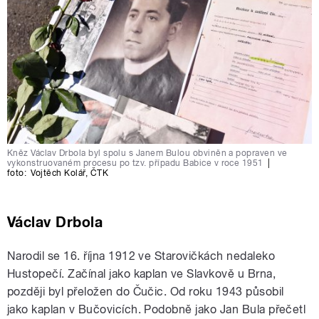
Kněz Václav Drbola byl spolu s Janem Bulou obviněn a popraven ve
vykonstruovaném procesu po tzv. případu Babice v roce 1951
|
foto:
Vojtěch Kolář
,
ČTK
Václav Drbola
Narodil se 16. října 1912 ve Starovičkách nedaleko
Hustopečí. Začínal jako kaplan ve Slavkově u Brna,
později byl přeložen do Čučic. Od roku 1943 působil
jako kaplan v Bučovicích. Podobně jako Jan Bula přečetl