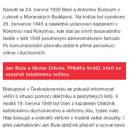
Narodil se 24. června 1920 Marii a Antonínu Bulovým v
Lukově u Moravských Budějovic. Na kněze byl vysvěcen
29. července 1945 a následně ustanoven kaplanem v
Rokytnici nad Rokytnou, kde stal po smrti dosavadního
faráře v létě 1949 pověřeným administrátorem farnosti.
Po komunistickém převratu došlo k přímé perzekuci
církve i duchovních.
Jan Bula a Václav Drbola. Příběhy kněží, kteří se
vzepřeli totalitnímu režimu
Biskupové v Československu se pokusili informovat
věřící o situaci pomocí oběžníku a pastýřských listů. V
neděli 19. června 1949 byl čten z kazatelen Oběžník
katolickému duchovenstvu a věřícímu lidu, týden nato
Hlas biskupů a ordinářů věřícím v hodině velké zkoušky. I
přes zastrašování Jan Bula oběžník přečetl a vyzval navíc