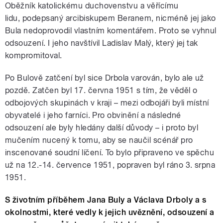
Oběžník katolickému duchovenstvu a věřícímu
lidu, podepsaný arcibiskupem Beranem, nicméně jej jako
Bula nedoprovodil vlastním komentářem. Proto se vyhnul
odsouzení. I jeho navštívil Ladislav Malý, který jej tak
kompromitoval.
Po Bulově zatčení byl sice Drbola varován, bylo ale už
pozdě. Zatčen byl 17. června 1951 s tím, že věděl o
odbojových skupinách v kraji – mezi odbojáři byli místní
obyvatelé i jeho farníci. Pro obvinění a následné
odsouzení ale byly hledány další důvody – i proto byl
mučením nucený k tomu, aby se naučil scénář pro
inscenované soudní líčení. To bylo připraveno ve spěchu
už na 12.-14. července 1951, popraven byl ráno 3. srpna
1951.
S životním příběhem Jana Buly a Václava Drboly a s
okolnostmi, které vedly k jejich uvěznění, odsouzení a