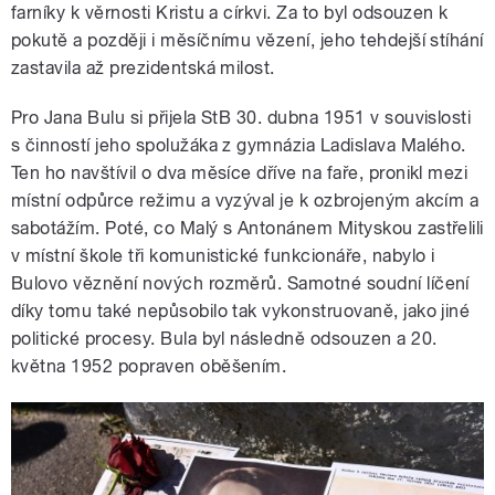
farníky k věrnosti Kristu a církvi. Za to byl odsouzen k
pokutě a později i měsíčnímu vězení, jeho tehdejší stíhání
zastavila až prezidentská milost.
Pro Jana Bulu si přijela StB 30. dubna 1951 v souvislosti
s činností jeho spolužáka z gymnázia Ladislava Malého.
Ten ho navštívil o dva měsíce dříve na faře, pronikl mezi
místní odpůrce režimu a vyzýval je k ozbrojeným akcím a
sabotážím. Poté, co Malý s Antonánem Mityskou zastřelili
v místní škole tři komunistické funkcionáře, nabylo i
Bulovo věznění nových rozměrů. Samotné soudní líčení
díky tomu také nepůsobilo tak vykonstruovaně, jako jiné
politické procesy. Bula byl následně odsouzen a 20.
května 1952 popraven oběšením.