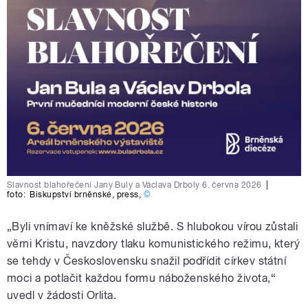
Slavnost blahořečení Jany Buly a Václava Drboly 6. června 2026
|
foto:
Biskupství brněnské
,
press
,
©
„Byli vnímaví ke kněžské službě. S hlubokou vírou zůstali
věrni Kristu, navzdory tlaku komunistického režimu, který
se tehdy v Československu snažil podřídit církev státní
moci a potlačit každou formu náboženského života,“
uvedl v žádosti Orlita.