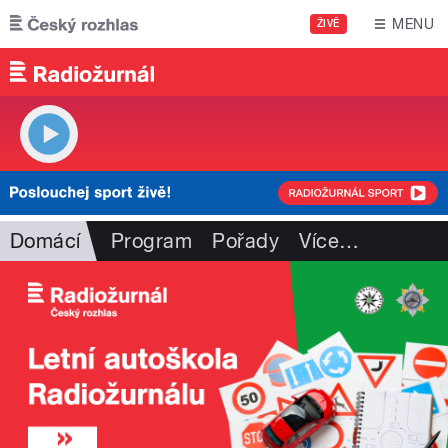
Přejít k hlavnímu obsahu
MENU
ŽIVĚ
Domácí
Program
Pořady
Více
…