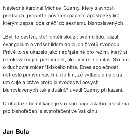
Následně kardinál Michael Czerny, který slavnosti
předsedá, přečetl z pověření papeže apoštolský list,
kterým zapsal oba kněží do seznamu blahoslavených.
„Byli to pastýři, kteří chtěli sloužit svému lidu, kázat
evangelium a vnášet lidem do jejich životů svobodu.
Právě to se ukázalo jako nepřijatelné pro režim, který si
nárokoval nejen poslušnost, ale i vnitřní souhlas. Šlo mu
o duchovní zničení lidského nitra. Dnes společnost
netrestá přímým násilím, ale tím, že vytlačuje na okraj,
umlčuje a právě proto je svědectví nových
blahoslavených tak aktuální,“ uvedl Czerny při kázání.
Druhá fáze beatifikace je v rukou papežského dikasteria
pro blahořečení a svatořečení ve Vatikánu.
Jan Bula