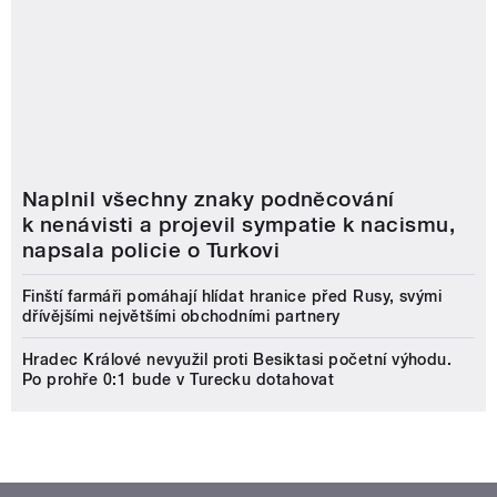
Naplnil všechny znaky podněcování
k nenávisti a projevil sympatie k nacismu,
napsala policie o Turkovi
Finští farmáři pomáhají hlídat hranice před Rusy, svými
dřívějšími největšími obchodními partnery
Hradec Králové nevyužil proti Besiktasi početní výhodu.
Po prohře 0:1 bude v Turecku dotahovat