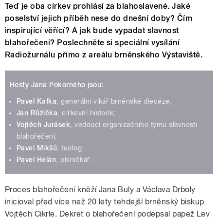
Teď je oba církev prohlásí za blahoslavené. Jaké
poselství jejich příběh nese do dnešní doby? Čím
inspirující věřící? A jak bude vypadat slavnost
blahořečení? Poslechněte si speciální vysílání
Radiožurnálu přímo z areálu brněnského Výstaviště.
Hosty Jana Pokorného jsou:
Pavel Kafka
, generální vikář brněnské diecéze;
Jan Růžička
, církevní historik;
Vojtěch Jurásek
, vedoucí organizačního týmu slavnosti
blahořečení;
Pavel Mikšů
, teolog;
Pavel Helán
, písničkář.
Proces blahořečení kněží Jana Buly a Václava Drboly
inicioval před více než 20 lety tehdejší brněnský biskup
Vojtěch Cikrle. Dekret o blahořečení podepsal papež Lev