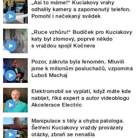
„Asi to máme!“ Kuciakovy vrahy
odhalily kamery a zapomenutý telefon.
Pomohl i nečekaný svědek
„Ruce vzhůru!“ Budíček pro Kuciakovy
katy byl zlomový, poprvé někdo
s vraždou spojil Kočnera
Pozor, zákruta byla fenomén. Mluvili
jsme k milionům posluchačů, vzpomíná
Luboš Machaj
Elektromobil se vyplatí, když máte kde
nabíjet, říká expert a autor videoblogu
Akcelerace Electric
Manipulace s těly a chyba patologa.
Šetření Kuciakovy vraždy provázely
otázky, zbraň se nenašla