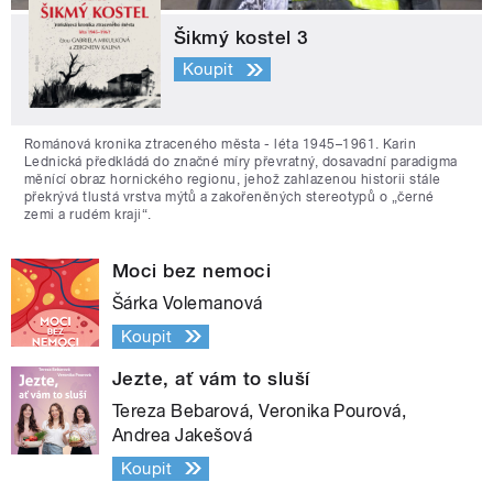
Šikmý kostel 3
Koupit
Románová kronika ztraceného města - léta 1945–1961. Karin
Lednická předkládá do značné míry převratný, dosavadní paradigma
měnící obraz hornického regionu, jehož zahlazenou historii stále
překrývá tlustá vrstva mýtů a zakořeněných stereotypů o „černé
zemi a rudém kraji“.
Moci bez nemoci
Šárka Volemanová
Koupit
Jezte, ať vám to sluší
Tereza Bebarová, Veronika Pourová,
Andrea Jakešová
Koupit