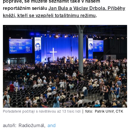
popravě, se můžete seznámit také v našem
reportážním seriálu
Jan Bula a Václav Drbola. Příběhy
kněží, kteří se vzepřeli totalitnímu režimu
.
Pořadatelé počítají s návštěvou až 13 tisíc lidí
|
foto:
Patrik Uhlíř
,
ČTK
autoři:
Radiožurnál
,
and