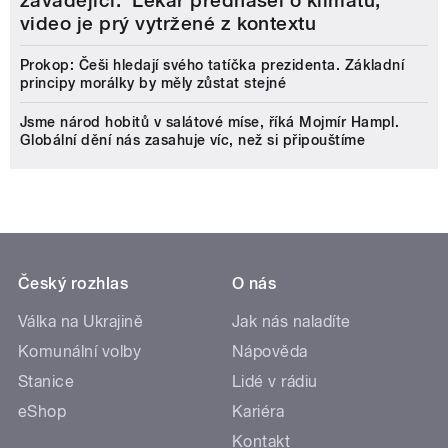
zavádějící.‘ Lékař přednášel o klimatu,
video je prý vytržené z kontextu
Prokop: Češi hledají svého tatíčka prezidenta. Základní
principy morálky by měly zůstat stejné
Jsme národ hobitů v salátové míse, říká Mojmír Hampl.
Globální dění nás zasahuje víc, než si připouštíme
Český rozhlas
O nás
Válka na Ukrajině
Jak nás naladíte
Komunální volby
Nápověda
Stanice
Lidé v rádiu
eShop
Kariéra
Kontakt