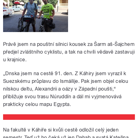
Právě jsem na pouštní silnici kousek za Šarm aš-Šajchem
předjel zvláštního cyklistu, a tak na chvíli vědavě zastavuji
u krajnice.
„Dnska jsem na cestě 91. den. Z Káhiry jsem vyrazil k
Suezskému průplavu do Ismáílíje. Pak jsem objel celou
nilskou deltu, Alexandrii a oázy v Západní poušti,“
přibližuje svou trasu Núruddín a dál mi vyjmenovává
prakticky celou mapu Egypta.
Na fakultě v Káhiře si kvůli cestě odložil celý jeden
semestr. Teď už ho čeká už jen Dahab a svatá Kateřina,