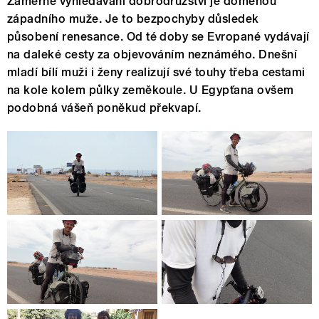
Záměrné vyhledávání dobrodružství je doménou
západního muže. Je to bezpochyby důsledek
působení renesance. Od té doby se Evropané vydávají
na daleké cesty za objevováním neznámého. Dnešní
mladí bílí muži i ženy realizují své touhy třeba cestami
na kole kolem půlky zeměkoule. U Egypťana ovšem
podobná vášeň poněkud překvapí.