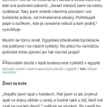
kde své putování zakončí. „Deset měsíců jsem na cestu
vydělával. Taky jsem sháněl všechna povolení –od
turistické policie, od ministerstva obrany. Potřebuješ
papír s razítkem, kde je uvedené odkud a kam jedeš,“
vysvětluje.
Musím se tomu smát. Egyptská středověká byrokracie
má políčeno i na vlastní cyklisty. No přeci ho nemůžou
policisté tohle zjevení jen tak nechat projet!
Núruddín doufá v lepší budoucnost cyklistů v egyptě
|
foto:
Štěpán
Macháček
Život na kole
„Nejdřív jsem spal v hotelech. Pak jsem si ale zvyknul
spát ve stanu někde u cesty a hodně také u lidí, kteří mě
zvali na nocleh domů,“ svěřuje se student. Po cestě ho