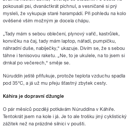
pokousali psi, dvanáctkrát píchnul, a vesničané si prý
mysleli, že vykupuje staré harampádí. Při pohledu na kolo
ověšené vším možným je docela chápu.
„Tady mám s sebou oblečení, plynový vařič, kastrůlek,
konvičku na čaj, tady mám laptop, nářadí, pumpičku,
náhradní duše, nabíječky,“ ukazuje. Divím se, že s sebou
táhne i tenisovou raketu. „Ne, to je ukulele, na to jsem si
drnkal po večerech,“ směje se.
Núruddín ještě přifukuje, protože teplota vzduchu spadla
pod 35°C, a já už mu přeju šťastný zbytek cesty.
Káhira je dopravní džungle
O pár měsíců později potkávám Núruddína v Káhiře.
Tentokrát jsem na kole i já. Je to ale trošku jiný cyklistický
zážitek než na prázdné silnici v poušti.