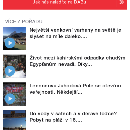
Jak nás naladíte na DABu
VÍCE Z POŘADU
Největší venkovní varhany na světě je
slyšet na míle daleko....
Život mezi káhirskými odpadky chudým
Egypťanům nevadí. Díky...
Lennonova Jahodová Pole se otevřou
veřejnosti. Někdejší...
Do vody v šatech a v děravé loďce?
Pobyt na pláži v 18....