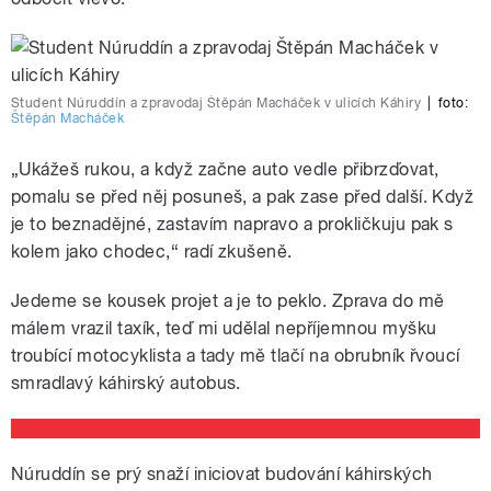
Student Núruddín a zpravodaj Štěpán Macháček v ulicích Káhiry
|
foto:
Štěpán Macháček
„Ukážeš rukou, a když začne auto vedle přibrzďovat,
pomalu se před něj posuneš, a pak zase před další. Když
je to beznadějné, zastavím napravo a prokličkuju pak s
kolem jako chodec,“ radí zkušeně.
Jedeme se kousek projet a je to peklo. Zprava do mě
málem vrazil taxík, teď mi udělal nepříjemnou myšku
troubící motocyklista a tady mě tlačí na obrubník řvoucí
smradlavý káhirský autobus.
Núruddín se prý snaží iniciovat budování káhirských