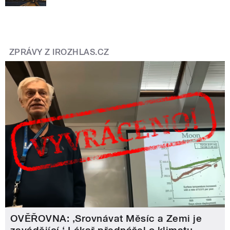
ZPRÁVY Z IROZHLAS.CZ
OVĚŘOVNA: ‚Srovnávat Měsíc a Zemi je