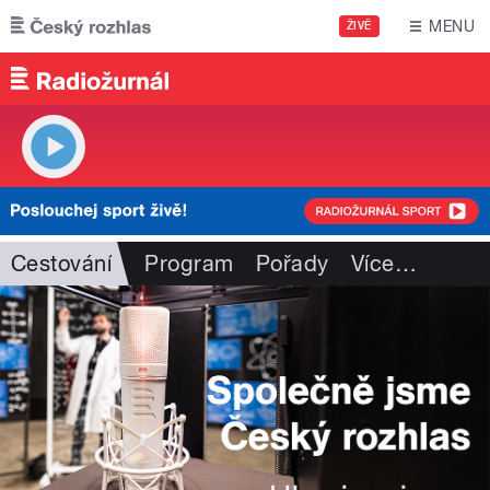
Přejít k hlavnímu obsahu
MENU
ŽIVĚ
Cestování
Program
Pořady
Více
…