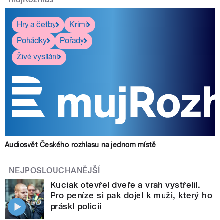
Hry a četby
Krimi
Pohádky
Pořady
Živé vysílání
Audiosvět Českého rozhlasu na jednom místě
NEJPOSLOUCHANĚJŠÍ
Kuciak otevřel dveře a vrah vystřelil.
Pro peníze si pak dojel k muži, který ho
práskl policii