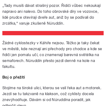
„Tady musíš dávat strašný pozor. Řidiči vůbec nekoukají
napravo ani nalevo. Do toho obrovské díry ve vozovce,
lidé prudce otevírají dveře aut, aniž by se podívali do
zrcátka,“ varuje zkušeně Núruddín.
Žádné cyklostezky v Káhiře nejsou. Těžko je taky čekat
ve městě, kde neznají ani přechody pro chodce a kde se
řidiči jen pomalu učí, co znamenají barevná světélka na
semaforech. Núruddín přesto jezdí denně na kole na
fakultu.
Boj o přežití
Stojíme na široké ulici, kterou se valí řeka aut a motorek.
Jezdí se tu takzvaně na klakson, což cyklisty docela
znevýhodňuje. Dávám si od Núruddína poradit, jak
odbočit vlevo.