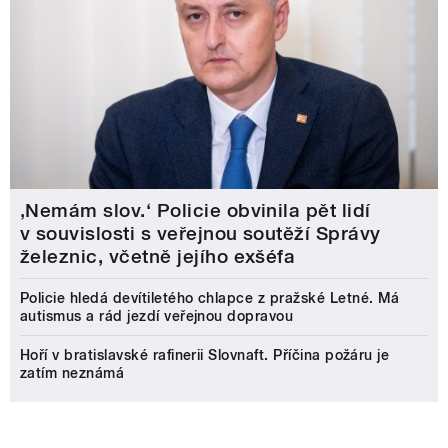
‚Nemám slov.‘ Policie obvinila pět lidí
v souvislosti s veřejnou soutěží Správy
železnic, včetně jejího exšéfa
Policie hledá devítiletého chlapce z pražské Letné. Má
autismus a rád jezdí veřejnou dopravou
Hoří v bratislavské rafinerii Slovnaft. Příčina požáru je
zatím neznámá