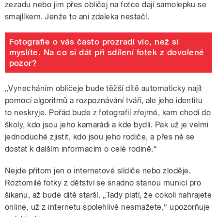
zezadu nebo jim přes obličej na fotce dají samolepku se
smajlíkem. Jenže to ani zdaleka nestačí.
Fotografie o vás často prozradí víc, než si
myslíte. Na co si dát při sdílení fotek z dovolené
pozor?
„Vynecháním obličeje bude těžší dítě automaticky najít
pomocí algoritmů a rozpoznávání tváří, ale jeho identitu
to neskryje. Pořád bude z fotografií zřejmé, kam chodí do
školy, kdo jsou jeho kamarádi a kde bydlí. Pak už je velmi
jednoduché zjistit, kdo jsou jeho rodiče, a přes ně se
dostat k dalším informacím o celé rodině.“
Nejde přitom jen o internetové slídiče nebo zloděje.
Roztomilé fotky z dětství se snadno stanou municí pro
šikanu, až bude dítě starší. „Tady platí, že cokoli nahrajete
online, už z internetu spolehlivě nesmažete,“ upozorňuje