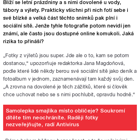
Blíží se letní prázdniny a s nimi dovolené u vody,
tábory a výlety. Prakticky všichni při nich fotí sebe i
své blízké a velká část těchto snímků pak plní i
sociální sítě. Jenže tyhle fotografie potom nevidí jen
známí, ale často jsou dostupné online komukoli. Jaká
rizika to přináší?
„Fotky z výletů jsou super. Jde ale o to, kam se potom
dostanou,“ upozorňuje redaktorka Jana Magdoňová,
podle které lidé někdy berou své sociální sítě jako deník a
fotoalbum v jednom, zaznamenávají tam každý svůj den.
„A zrovna na dovolené je těch zážitků, které si člověk
chce uchovat nebo se s nimi pochlubit, opravdu hodně.“
Samolepka smajlíka místo obličeje? Soukromí
dítěte tím neochráníte. Raději fotky
nezveřejňujte, radí Antivirus