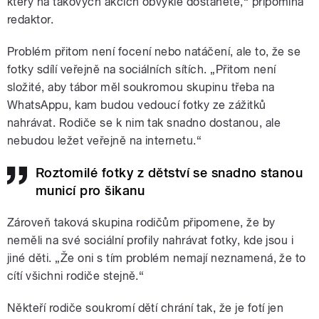
který na takových akcích obvykle dostanete,“ připomíná
redaktor.
Problém přitom není focení nebo natáčení, ale to, že se
fotky sdílí veřejně na sociálních sítích. „Přitom není
složité, aby tábor měl soukromou skupinu třeba na
WhatsAppu, kam budou vedoucí fotky ze zážitků
nahrávat. Rodiče se k nim tak snadno dostanou, ale
nebudou ležet veřejně na internetu.“
Roztomilé fotky z dětství se snadno stanou
municí pro šikanu
Zároveň taková skupina rodičům připomene, že by
neměli na své sociální profily nahrávat fotky, kde jsou i
jiné děti. „Že oni s tím problém nemají neznamená, že to
cítí všichni rodiče stejně.“
Někteří rodiče soukromí dětí chrání tak, že je fotí jen