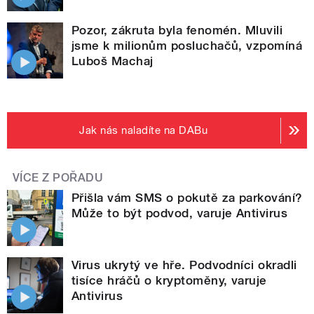
Pozor, zákruta byla fenomén. Mluvili
jsme k milionům posluchačů, vzpomíná
Luboš Machaj
Jak nás naladíte na DABu
VÍCE Z POŘADU
Přišla vám SMS o pokutě za parkování?
Může to být podvod, varuje Antivirus
Virus ukrytý ve hře. Podvodníci okradli
tisíce hráčů o kryptoměny, varuje
Antivirus