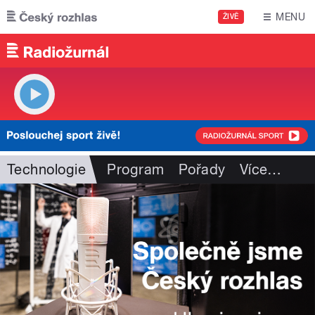
Přejít k hlavnímu obsahu
MENU
ŽIVĚ
Technologie
Program
Pořady
Více
…