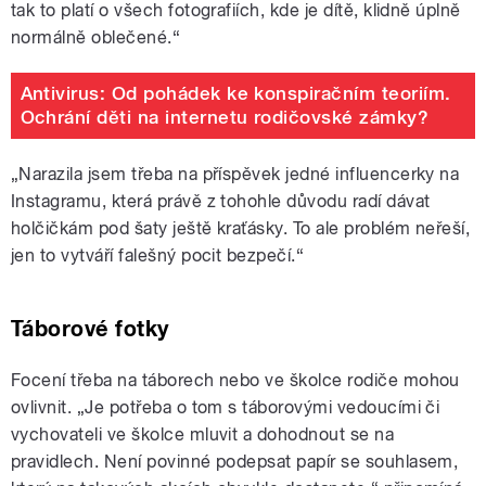
tak to platí o všech fotografiích, kde je dítě, klidně úplně
normálně oblečené.“
Antivirus: Od pohádek ke konspiračním teoriím.
Ochrání děti na internetu rodičovské zámky?
„Narazila jsem třeba na příspěvek jedné influencerky na
Instagramu, která právě z tohohle důvodu radí dávat
holčičkám pod šaty ještě kraťásky. To ale problém neřeší,
jen to vytváří falešný pocit bezpečí.“
Táborové fotky
Focení třeba na táborech nebo ve školce rodiče mohou
ovlivnit. „Je potřeba o tom s táborovými vedoucími či
vychovateli ve školce mluvit a dohodnout se na
pravidlech. Není povinné podepsat papír se souhlasem,