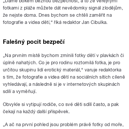
„Dáme bokem běžnou bezpečnost, a to že veřejnými
fotkami z pláže můžete dát nevědomky signál zlodějům,
že nejste doma. Dnes bychom se chtěli zaměřit na
fotografie a videa dětí,“ říká redaktor Jan Cibulka.
Falešný pocit bezpečí
„Na prvním místě bychom zmínili fotky dětí v plavkách či
úplně nahatých. Co je pro rodinu roztomilá fotka, je pro
určitou skupinu lidí erotický materiál,“ varuje redaktorka
s tím, že fotografie a videa dětí na sociálních sítích cíleně
vyhledávají, a následně si je v internetových skupinách
sdílí a vyměňují.
Obvykle si vytipují rodiče, co své děti sdílí často, a pak
čekají na každý další příspěvek.
„A ač na první pohled jsou problém právě fotky od moře,