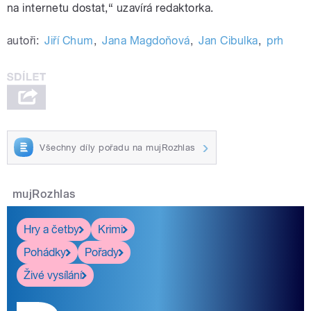
na internetu dostat,“ uzavírá redaktorka.
autoři:
Jiří Chum
,
Jana Magdoňová
,
Jan Cibulka
,
prh
Všechny díly pořadu na mujRozhlas
mujRozhlas
Hry a četby
Krimi
Pohádky
Pořady
Živé vysílání