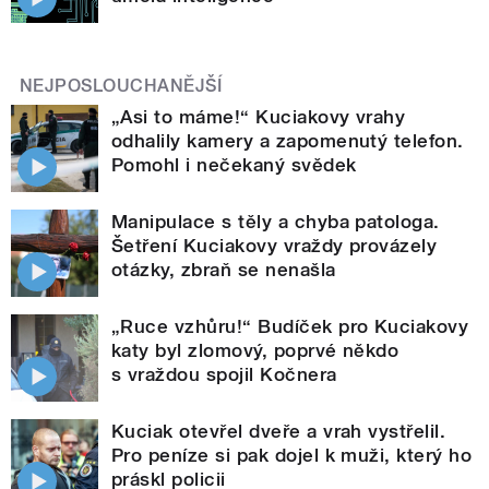
NEJPOSLOUCHANĚJŠÍ
„Asi to máme!“ Kuciakovy vrahy
odhalily kamery a zapomenutý telefon.
Pomohl i nečekaný svědek
Manipulace s těly a chyba patologa.
Šetření Kuciakovy vraždy provázely
otázky, zbraň se nenašla
„Ruce vzhůru!“ Budíček pro Kuciakovy
katy byl zlomový, poprvé někdo
s vraždou spojil Kočnera
Kuciak otevřel dveře a vrah vystřelil.
Pro peníze si pak dojel k muži, který ho
práskl policii