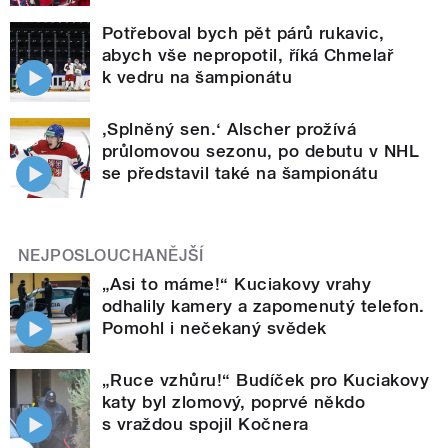
Potřeboval bych pět párů rukavic,
abych vše nepropotil, říká Chmelař
k vedru na šampionátu
,Splněný sen.‘ Alscher prožívá
průlomovou sezonu, po debutu v NHL
se představil také na šampionátu
NEJPOSLOUCHANĚJŠÍ
„Asi to máme!“ Kuciakovy vrahy
odhalily kamery a zapomenutý telefon.
Pomohl i nečekaný svědek
„Ruce vzhůru!“ Budíček pro Kuciakovy
katy byl zlomový, poprvé někdo
s vraždou spojil Kočnera