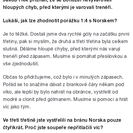
hloupých chyb, před kterými je varovali trenéři.
Lukáši, jak lze zhodnotit porážku 1:4 s Norskem?
Je to těžké. Dostali jsme dva rychlé góly na začátku první
třetiny, pak si myslím, že druhá a třetí třetina byla celkem
slušná. Děláme hloupé chyby, před kterými nás varují
trenéři před zápasem. Musíme si pomáhat přesilovkou a
vše zjednodušit.
Občas to přidržujeme, což bylo i v minulých zápasech.
Pořád se to snažíme dávat z brankové čáry někam pod
víko, ale lepší by bylo nahrát na obránce, vystřelit od
modré a clonit před gólmanem. Musíme si pomoci a hrát
víc jako tým.
Ve třetí třetině jste vystřelili na bránu Norska pouze
čtyřikrát. Proč jste soupeře nepřitlačili víc?