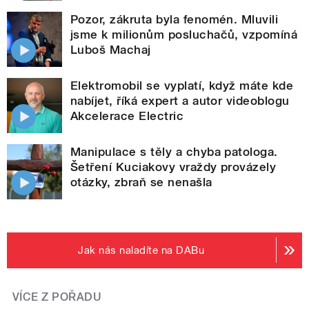
Pozor, zákruta byla fenomén. Mluvili
jsme k milionům posluchačů, vzpomíná
Luboš Machaj
Elektromobil se vyplatí, když máte kde
nabíjet, říká expert a autor videoblogu
Akcelerace Electric
Manipulace s těly a chyba patologa.
Šetření Kuciakovy vraždy provázely
otázky, zbraň se nenašla
Jak nás naladíte na DABu
VÍCE Z POŘADU