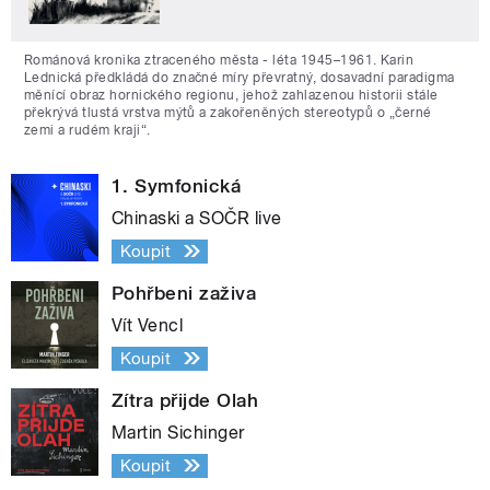
Románová kronika ztraceného města - léta 1945–1961. Karin
Lednická předkládá do značné míry převratný, dosavadní paradigma
měnící obraz hornického regionu, jehož zahlazenou historii stále
překrývá tlustá vrstva mýtů a zakořeněných stereotypů o „černé
zemi a rudém kraji“.
1. Symfonická
Chinaski a SOČR live
Koupit
Pohřbeni zaživa
Vít Vencl
Koupit
Zítra přijde Olah
Martin Sichinger
Koupit