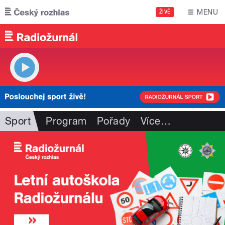
Přejít k hlavnímu obsahu
MENU
ŽIVĚ
Sport
Program
Pořady
Více
…