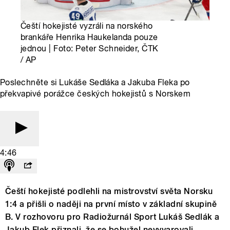
Čeští hokejisté vyzráli na norského
brankáře Henrika Haukelanda pouze
jednou | Foto: Peter Schneider, ČTK
/ AP
Poslechněte si Lukáše Sedláka a Jakuba Fleka po
překvapivé porážce českých hokejistů s Norskem
4:46
Čeští hokejisté podlehli na mistrovství světa Norsku
1:4 a přišli o naději na první místo v základní skupině
B. V rozhovoru pro Radiožurnál Sport Lukáš Sedlák a
Jakub Flek přiznali, že se bohužel nevyvarovali