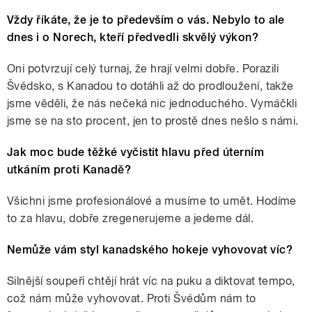
Vždy říkáte, že je to především o vás. Nebylo to ale
dnes i o Norech, kteří předvedli skvělý výkon?
Oni potvrzují celý turnaj, že hrají velmi dobře. Porazili
Švédsko, s Kanadou to dotáhli až do prodloužení, takže
jsme věděli, že nás nečeká nic jednoduchého. Vymáčkli
jsme se na sto procent, jen to prostě dnes nešlo s námi.
Jak moc bude těžké vyčistit hlavu před úterním
utkáním proti Kanadě?
Všichni jsme profesionálové a musíme to umět. Hodíme
to za hlavu, dobře zregenerujeme a jedeme dál.
Nemůže vám styl kanadského hokeje vyhovovat víc?
Silnější soupeři chtějí hrát víc na puku a diktovat tempo,
což nám může vyhovovat. Proti Švédům nám to