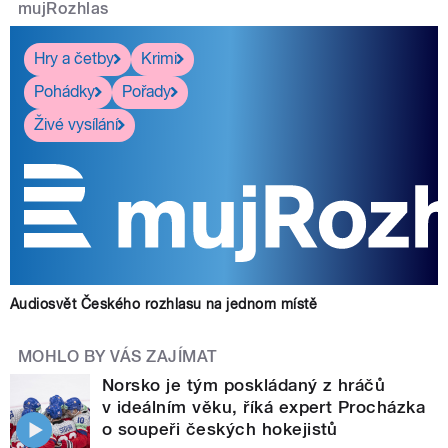
mujRozhlas
Hry a četby
Krimi
Pohádky
Pořady
Živé vysílání
Audiosvět Českého rozhlasu na jednom místě
MOHLO BY VÁS ZAJÍMAT
Norsko je tým poskládaný z hráčů
v ideálním věku, říká expert Procházka
o soupeři českých hokejistů