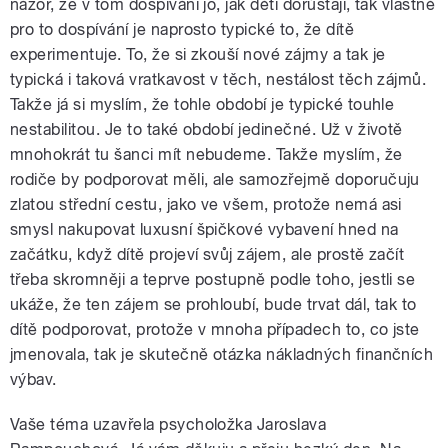
názor, že v tom dospívání jo, jak děti dorůstají, tak vlastně
pro to dospívání je naprosto typické to, že dítě
experimentuje. To, že si zkouší nové zájmy a tak je
typická i taková vratkavost v těch, nestálost těch zájmů.
Takže já si myslím, že tohle období je typické touhle
nestabilitou. Je to také období jedinečné. Už v životě
mnohokrát tu šanci mít nebudeme. Takže myslím, že
rodiče by podporovat měli, ale samozřejmě doporučuju
zlatou střední cestu, jako ve všem, protože nemá asi
smysl nakupovat luxusní špičkové vybavení hned na
začátku, když dítě projeví svůj zájem, ale prostě začít
třeba skromněji a teprve postupně podle toho, jestli se
ukáže, že ten zájem se prohloubí, bude trvat dál, tak to
dítě podporovat, protože v mnoha případech to, co jste
jmenovala, tak je skutečně otázka nákladných finančních
výbav.
Vaše téma uzavřela psycholožka Jaroslava