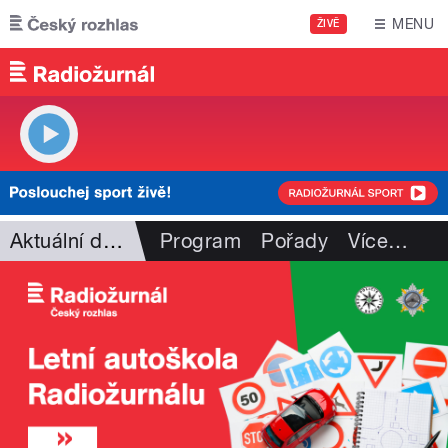
Přejít k hlavnímu obsahu
MENU
ŽIVĚ
Aktuální dění
Program
Pořady
Více
…