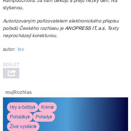
Rampouchová. Já vám děkuju a přeju hezký den. Na
slyšenou.
Autorizovaným pořizovatelem elektronického přepisu
pořadů Českého rozhlasu je
ANOPRESS IT, a.s.
Texty
neprocházejí korekturou.
autor:
lov
mujRozhlas
Hry a četby
Krimi
Pohádky
Pořady
Živé vysílání