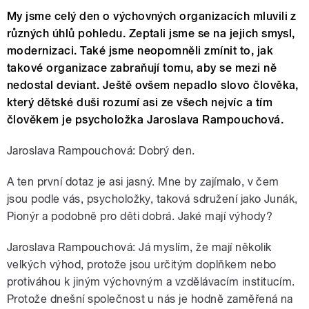
My jsme celý den o výchovných organizacích mluvili z
různých úhlů pohledu. Zeptali jsme se na jejich smysl,
modernizaci. Také jsme neopomněli zmínit to, jak
takové organizace zabraňují tomu, aby se mezi ně
nedostal deviant. Ještě ovšem nepadlo slovo člověka,
který dětské duši rozumí asi ze všech nejvíc a tím
člověkem je psycholožka Jaroslava Rampouchová.
Jaroslava Rampouchová: Dobrý den.
A ten první dotaz je asi jasný. Mne by zajímalo, v čem
jsou podle vás, psycholožky, taková sdružení jako Junák,
Pionýr a podobně pro děti dobrá. Jaké mají výhody?
Jaroslava Rampouchová: Já myslím, že mají několik
velkých výhod, protože jsou určitým doplňkem nebo
protiváhou k jiným výchovným a vzdělávacím institucím.
Protože dnešní společnost u nás je hodně zaměřená na