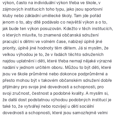
výkon, často na individuální výkon třeba ve škole, v
zájmových institucích toho typu, jako jsou sportovní
kluby nebo základní umělecké školy. Tam jde pořád
jenom o to, aby dítě podávalo co největší výkon a o to,
jak bude ten výkon posuzován. Kdežto v těch institucích,
o kterých mluvíte, to znamená občanská sdružení
pracující s dětmi ve volném čase, nabízejí úplně jiné
priority, úplně jiné hodnoty těm dětem. Já si myslím, že
velkou výhodou je to, že v řadách těchto sdruženích
najdou uplatnění i děti, které třeba nemají nějaké výrazné
nadání v jednom určitém oboru. Můžou to být děti, které
jsou ve škole průměrné nebo dokonce podprůměrné a
přesto mohou být v takovém občanském sdružení dobře
přijímány pro svoje jiné dovednosti a schopnosti, pro
svoji zručnost, čestnost a podobné kvality. A myslím si,
že další dost podstatnou výhodou podobných institucí je
také to, že vytvářejí nebo rozvíjejí u dětí sociální
dovednosti a schopnosti, které jsou samozřejmě velmi