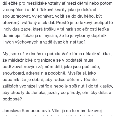
důležité pro mezilidské vztahy ať mezi dětmi nebo potom
v dospělosti u dětí. Takové kvality jako je dokázat
spolupracovat, vyjednávat, vcítit se do druhého, být
otevřený, vstřícný a tak dál. Prostě je to takový protipól té
individualizace, která trošku v té naší společnosti teďka
dominuje. Takže já si myslím, že to je výborný doplněk
jiných výchovných a vzdělávacích institucí.
My jsme už v dnešním pořadu Vaše téma několikrát říkali,
že mládežnické organizace se v podstatě musí
podřizovat novým zájmům dětí, jako jsou počítače,
snowboard, adrenalin a podobně. Myslíte si, jako
odborník, že je dobré, aby rodiče dětem v těchto
zálibách vycházeli vstříc a nebo je spíš nutili do té klasiky,
aby chodily do Junáka, jezdily do přírody, ohníčky dělat a
podobně?
Jaroslava Rampouchová: Víte, já na to mám takovej