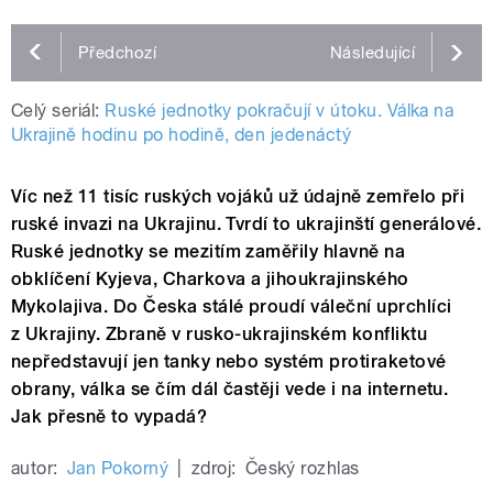
Předchozí
Následující
Celý seriál:
Ruské jednotky pokračují v útoku. Válka na
Ukrajině hodinu po hodině, den jedenáctý
Víc než 11 tisíc ruských vojáků už údajně zemřelo při
ruské invazi na Ukrajinu. Tvrdí to ukrajinští generálové.
Ruské jednotky se mezitím zaměřily hlavně na
obklíčení Kyjeva, Charkova a jihoukrajinského
Mykolajiva. Do Česka stálé proudí váleční uprchlíci
z Ukrajiny. Zbraně v rusko-ukrajinském konfliktu
nepředstavují jen tanky nebo systém protiraketové
obrany, válka se čím dál častěji vede i na internetu.
Jak přesně to vypadá?
autor:
Jan Pokorný
|
zdroj:
Český rozhlas