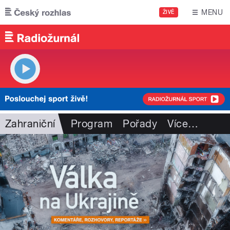
Přejít k hlavnímu obsahu
MENU
ŽIVĚ
Zahraniční
Program
Pořady
Více
…