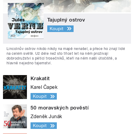
Tajuplný ostrov
Koupit
Lincolnův ostrov nikdo nikdy na mapě nenašel, a přece ho znají lidé
na celém světě. Už déle než sto třicet let na něm prožívají
dobrodružství s pěticí trosečníků, kteří na něm našli útočiště, a
hlavně nejedno tajemství.
Krakatit
Karel Čapek
Koupit
50 moravských pověstí
Zdeněk Junák
Koupit