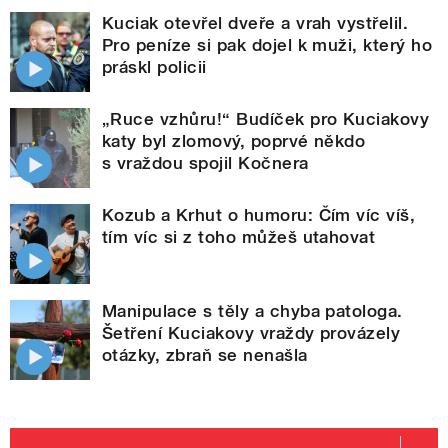
Kuciak otevřel dveře a vrah vystřelil.
Pro peníze si pak dojel k muži, který ho
práskl policii
„Ruce vzhůru!“ Budíček pro Kuciakovy
katy byl zlomový, poprvé někdo
s vraždou spojil Kočnera
Kozub a Krhut o humoru: Čím víc víš,
tím víc si z toho můžeš utahovat
Manipulace s těly a chyba patologa.
Šetření Kuciakovy vraždy provázely
otázky, zbraň se nenašla