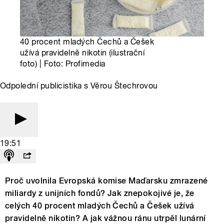
40 procent mladých Čechů a Češek
užívá pravidelně nikotin (ilustrační
foto) | Foto: Profimedia
Odpolední publicistika s Věrou Štechrovou
19:51
Proč uvolnila Evropská komise Maďarsku zmrazené
miliardy z unijních fondů? Jak znepokojivé je, že
celých 40 procent mladých Čechů a Češek užívá
pravidelně nikotin? A jak vážnou ránu utrpěl lunární