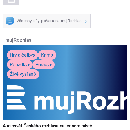
Všechny díly pořadu na mujRozhlas
mujRozhlas
Hry a četby
Krimi
Pohádky
Pořady
Živé vysílání
Audiosvět Českého rozhlasu na jednom místě