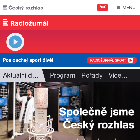
Přejít k hlavnímu obsahu
MENU
ŽIVĚ
Aktuální dění
Program
Pořady
Více
…