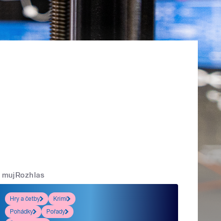
mujRozhlas
Hry a četby
Krimi
Pohádky
Pořady