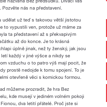
die nazvaná Bez předsudků. Diváci vás
. Pozvěte nás na představení.
udělat už teď s takovou větší jistotou
e to vypustili ven, protože už máme za
yla ta představení až s překvapivým
ačátku až do konce. Je to krásná
chlapi úplně jinak, než ty ženský, jak jsou
 letí každý v jiné výšce a nikdy se
tom vzduchu o to patro výš mají pocit, že
ikdy prostě nedojde k tomu spojení. To je
velmi otevřeně věci s komickou formou.
nad můžeme prozradit, že hra Bez
lu, kde musejí v jediném volném pokoji
onou, dva letití přátelé. Proč jste si