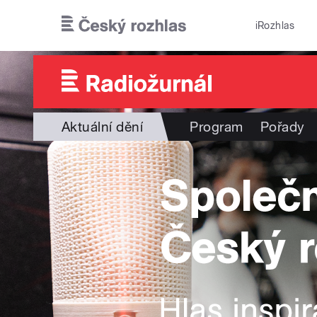
Přejít k hlavnímu obsahu
iRozhlas
Aktuální dění
Program
Pořady