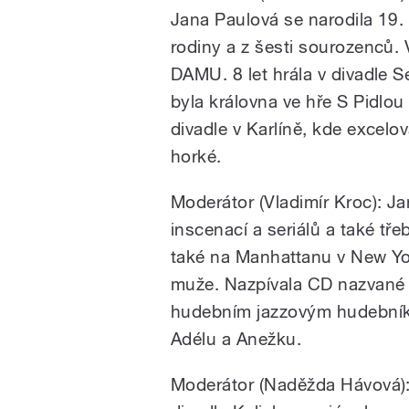
Jana Paulová se narodila 19.
rodiny a z šesti sourozenců.
DAMU. 8 let hrála v divadle S
byla královna ve hře S Pidlo
divadle v Karlíně, kde excelo
horké.
Moderátor (Vladimír Kroc): J
inscenací a seriálů a také t
také na Manhattanu v New Yor
muže. Nazpívala CD nazvané
hudebním jazzovým hudebník
Adélu a Anežku.
Moderátor (Naděžda Hávová):