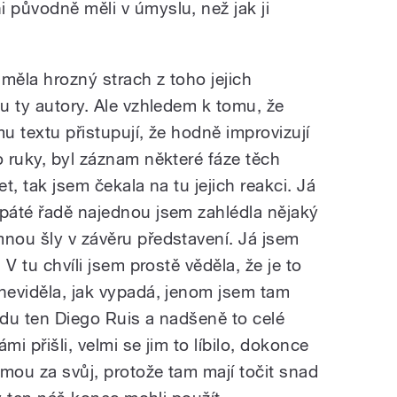
 původně měli v úmyslu, než jak ji
měla hrozný strach z toho jejich
ou ty autory. Ale vzhledem k tomu, že
mu textu přistupují, že hodně improvizují
o ruky, byl záznam některé fáze těch
let, tak jsem čekala na tu jejich reakci. Já
 páté řadě najednou jsem zahlédla nějaký
mnou šly v závěru představení. Já jsem
 V tu chvíli jsem prostě věděla, že je to
 neviděla, jak vypadá, jenom jsem tam
avdu ten Diego Ruis a nadšeně to celé
mi přišli, velmi se jim to líbilo, dokonce
mou za svůj, protože tam mají točit snad