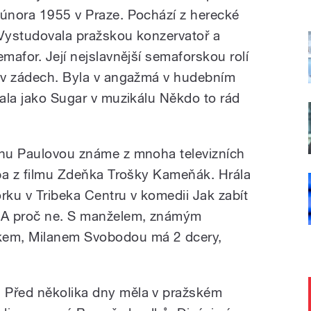
 února 1955 v Praze. Pochází z herecké
 Vystudovala pražskou konzervatoř a
emafor. Její nejslavnější semaforskou rolí
u v zádech. Byla v angažmá v hudebním
vala jako Sugar v muzikálu Někdo to rád
anu Paulovou známe z mnoha televizních
řeba z filmu Zdeňka Trošky Kameňák. Hrála
ku v Tribeka Centru v komedii Jak zabít
 A proč ne. S manželem, známým
em, Milanem Svobodou má 2 dcery,
 Před několika dny měla v pražském