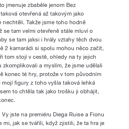
e to jmenuje zbaběle jenom Bez
 taková otevřená až takovým jako
 nechtěli. Takže jsme toho hodně
yž se tam velmi otevřeně stále mluví o
by se tam jaksi i hrály vztahy těch dvou
astně 2 kamarádi si spolu mohou něco začít,
i tom stojí v cestě, ohledy na ty jejich
u zkomplikovali a myslím, že jsme udělali
ně konec té hry, protože v tom původním
é mojí figury z toho vyšla taková lehká
sem to chtěla tak jako trošku ji obhájit,
 konec.
Vy jste na premiéru Diega Ruise a Fionu
, jak se tvářili, když zjistili, že ta hra je