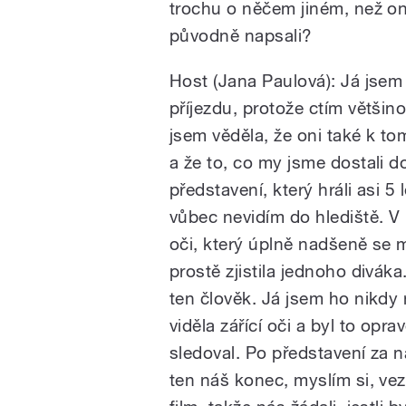
trochu o něčem jiném, než oni
původně napsali?
Host (Jana Paulová): Já jsem 
příjezdu, protože ctím většin
jsem věděla, že oni také k to
a že to, co my jsme dostali d
představení, který hráli asi 5 
vůbec nevidím do hlediště. V
oči, který úplně nadšeně se 
prostě zjistila jednoho diváka.
ten člověk. Já jsem ho nikdy
viděla zářící oči a byl to opr
sledoval. Po představení za ná
ten náš konec, myslím si, vez