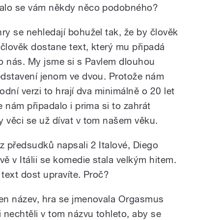
Stalo se vám někdy něco podobného?
ry se nehledají bohužel tak, že by člověk
e člověk dostane text, který mu připadá
pro nás. My jsme si s Pavlem dlouhou
ředstavení jenom ve dvou. Protože nám
odní verzi to hrají dva minimálně o 20 let
e nám připadalo i prima si to zahrát
y věci se už dívat v tom našem věku.
z předsudků napsali 2 Italové, Diego
vě v Itálii se komedie stala velkým hitem.
n text dost upravíte. Proč?
ten název, hra se jmenovala Orgasmus
 nechtěli v tom názvu tohleto, aby se