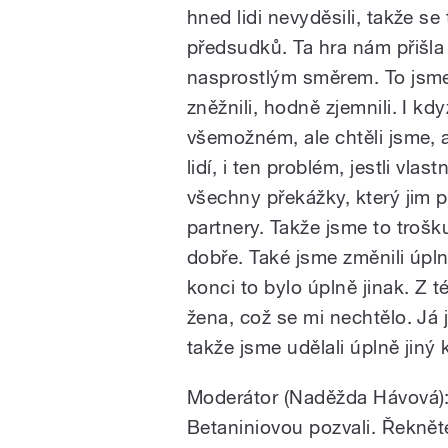
hned lidi nevyděsili, takže s
předsudků. Ta hra nám přišla
nasprostlým směrem. To jsme
zněžnili, hodně zjemnili. I kd
všemožném, ale chtěli jsme, a
lidí, i ten problém, jestli vl
všechny překážky, který jim př
partnery. Takže jsme to trošk
dobře. Také jsme změnili úpl
konci to bylo úplně jinak. Z t
žena, což se mi nechtělo. Já j
takže jsme udělali úplně jiný
Moderátor (Naděžda Hávová): 
Betaniniovou pozvali. Řekněte mi