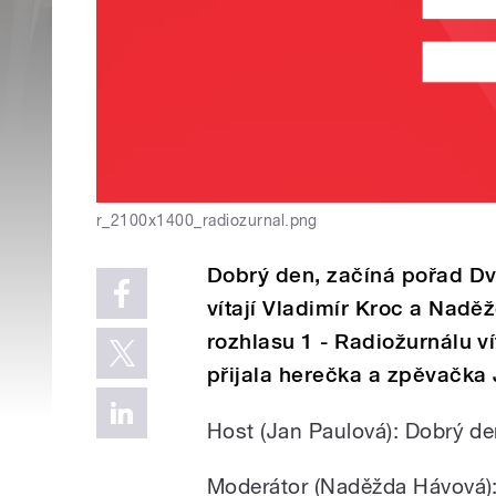
r_2100x1400_radiozurnal.png
Dobrý den, začíná pořad Dv
vítají Vladimír Kroc a Nad
rozhlasu 1 - Radiožurnálu v
přijala herečka a zpěvačka
Host (Jan Paulová): Dobrý de
Moderátor (Naděžda Hávová): 