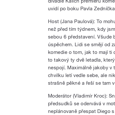
divadle Kalich premiéru kome
uvidí po boku Pavla Zedníčka
Host (Jana Paulová): To mohu 
než před tím týdnem, kdy jsm
sebou 6 představení. Všude b
úspěchem. Lidi se smějí od z
komedie o tom, jak to mají ti 
to takový ty dvě letadla, který
nespojí. Maximálně jakoby v 
chvilku letí vedle sebe, ale n
strašně pěkné a řeší se tam 
Moderátor (Vladimír Kroc): S
předsudků se odervává v mote
neplánovaně přespat Diego s Fi