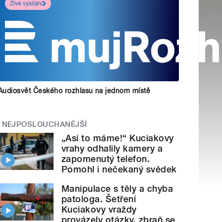
Živé vysílání
Audiosvět Českého rozhlasu na jednom místě
NEJPOSLOUCHANĚJŠÍ
„Asi to máme!“ Kuciakovy
vrahy odhalily kamery a
zapomenutý telefon.
Pomohl i nečekaný svědek
Manipulace s těly a chyba
patologa. Šetření
Kuciakovy vraždy
provázely otázky, zbraň se