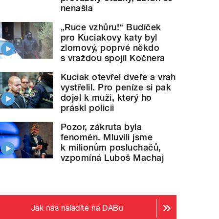
nenašla
„Ruce vzhůru!“ Budíček
pro Kuciakovy katy byl
zlomový, poprvé někdo
s vraždou spojil Kočnera
Kuciak otevřel dveře a vrah
vystřelil. Pro peníze si pak
dojel k muži, který ho
práskl policii
Pozor, zákruta byla
fenomén. Mluvili jsme
k milionům posluchačů,
vzpomíná Luboš Machaj
Jak nás naladíte na DABu