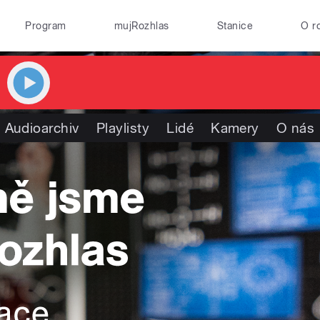
Program
mujRozhlas
Stanice
O r
Audioarchiv
Playlisty
Lidé
Kamery
O nás