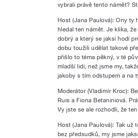
vybrali právě tento námět? 
Host (Jana Paulová): Ony ty h
hledal ten námět. Je klika, ž
dobrý a který se jaksi hodí 
dobu toužili udělat takové p
přišlo to téma pěkný, v té pův
mladší lidi, než jsme my, takž
jakoby s tím odstupem a na t
Moderátor (Vladimír Kroc): Be
Ruis a Fiona Betaniniová. Prá
Vy jste se ale rozhodli, že te
Host (Jana Paulová): Tak už 
bez předsudků, my jsme jaksi