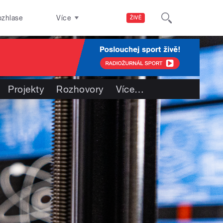
ozhlase
Více
ŽIVĚ
Projekty
Rozhovory
Více
…