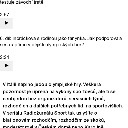
testuje závodní tratě
2:57
6. díl: Indráčková s rodinou jako fanynka. Jak podporovala
sestru přímo v dějišti olympijských her?
2:24
V Itálii naplno jedou olympijské hry. Veškerá
pozornost je upřena na výkony sportovců, ale ti se
neobjedou bez organizátorů, servisních týmů,
rozhodčích a dalších potřebných lidí na sportovištích.
V seriálu Radiožurnálu Sport tak uslyšíte o
biatlonovém rozhodčím, rozhodčím ze skoků,
moderátorovi v Českém domě nebo Karolíně