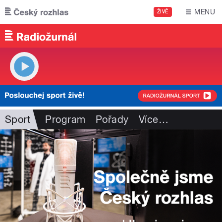
Přejít k hlavnímu obsahu
MENU
ŽIVĚ
Sport
Program
Pořady
Více
…