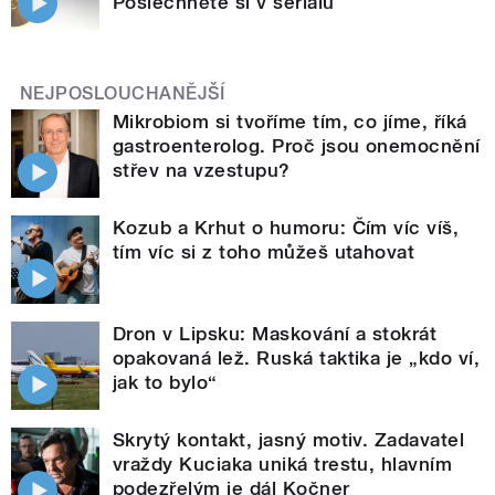
Poslechněte si v seriálu
NEJPOSLOUCHANĚJŠÍ
Mikrobiom si tvoříme tím, co jíme, říká
gastroenterolog. Proč jsou onemocnění
střev na vzestupu?
Kozub a Krhut o humoru: Čím víc víš,
tím víc si z toho můžeš utahovat
Dron v Lipsku: Maskování a stokrát
opakovaná lež. Ruská taktika je „kdo ví,
jak to bylo“
Skrytý kontakt, jasný motiv. Zadavatel
vraždy Kuciaka uniká trestu, hlavním
podezřelým je dál Kočner