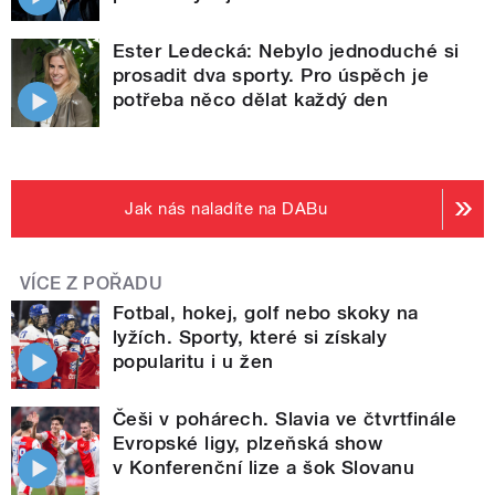
Ester Ledecká: Nebylo jednoduché si
prosadit dva sporty. Pro úspěch je
potřeba něco dělat každý den
Jak nás naladíte na DABu
VÍCE Z POŘADU
Fotbal, hokej, golf nebo skoky na
lyžích. Sporty, které si získaly
popularitu i u žen
Češi v pohárech. Slavia ve čtvrtfinále
Evropské ligy, plzeňská show
v Konferenční lize a šok Slovanu