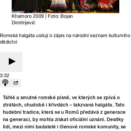
Khamoro 2009 | Foto: Bojan
Dimitrijević
Romská halgáta usilují o zápis na národní seznam kulturního
dědictví
3:32
Táhlé a smutné romské písně, ve kterých se zpívá o
ztrátách, chudobě i křivdách – takzvaná halgáta. Tato
hudební tradice, která se u Romů předává z generace
na generaci, by mohla získat oficiální uznání. Desítky
lidí, mezi nimi badatelé i členové romské komunity, se