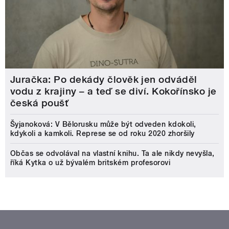
Juračka: Po dekády člověk jen odváděl
vodu z krajiny – a teď se diví. Kokořínsko je
česká poušť
Šyjanoková: V Bělorusku může být odveden kdokoli,
kdykoli a kamkoli. Represe se od roku 2020 zhoršily
Občas se odvolával na vlastní knihu. Ta ale nikdy nevyšla,
říká Kytka o už bývalém britském profesorovi