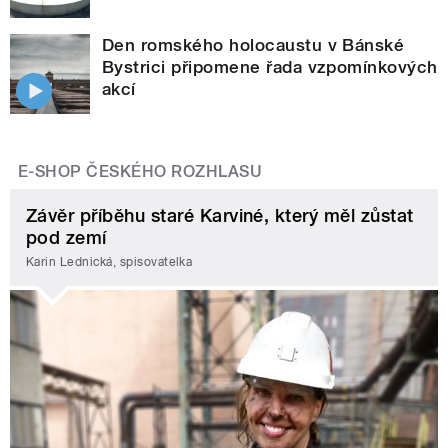
Den romského holocaustu v Bánské
Bystrici připomene řada vzpomínkových
akcí
E-SHOP ČESKÉHO ROZHLASU
Závěr příběhu staré Karviné, který měl zůstat
pod zemí
Karin Lednická, spisovatelka