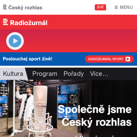
Přejít k hlavnímu obsahu
MENU
ŽIVĚ
Kultura
Program
Pořady
Více
…