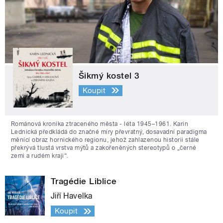
Šikmý kostel 3
Koupit
Románová kronika ztraceného města - léta 1945–1961. Karin
Lednická předkládá do značné míry převratný, dosavadní paradigma
měnící obraz hornického regionu, jehož zahlazenou historii stále
překrývá tlustá vrstva mýtů a zakořeněných stereotypů o „černé
zemi a rudém kraji“.
Tragédie Liblice
Jiří Havelka
Koupit