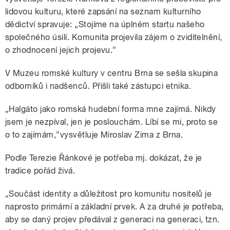
lidovou kulturu, které zapsání na seznam kulturního
dědictví spravuje: „Stojíme na úplném startu našeho
společného úsilí. Komunita projevila zájem o zviditelnění,
o zhodnocení jejich projevu.”
V Muzeu romské kultury v centru Brna se sešla skupina
odborníků i nadšenců. Přišli také zástupci etnika.
„Halgáto jako romská hudební forma mne zajímá. Nikdy
jsem je nezpíval, jen je poslouchám. Líbí se mi, proto se
o to zajímám,”vysvětluje Miroslav Zima z Brna.
Podle Terezie Řánkové je potřeba mj. dokázat, že je
tradice pořád živá.
„Součást identity a důležitost pro komunitu nositelů je
naprosto primární a základní prvek. A za druhé je potřeba,
aby se daný projev předával z generaci na generaci, tzn.