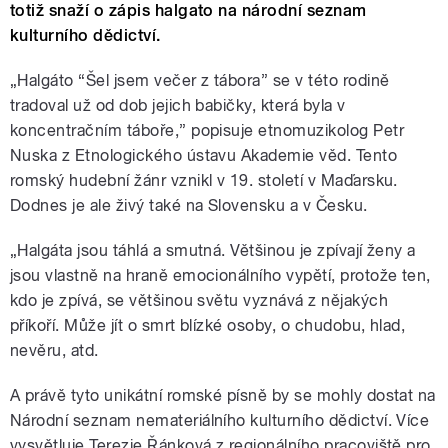
totiž snaží o zápis halgato na národní seznam
kulturního dědictví.
„Halgáto “Šel jsem večer z tábora” se v této rodině
tradoval už od dob jejich babičky, která byla v
koncentračním táboře,” popisuje etnomuzikolog Petr
Nuska z Etnologického ústavu Akademie věd. Tento
romský hudební žánr vznikl v 19. století v Maďarsku.
Dodnes je ale živý také na Slovensku a v Česku.
„Halgáta jsou táhlá a smutná. Většinou je zpívají ženy a
jsou vlastně na hraně emocionálního vypětí, protože ten,
kdo je zpívá, se většinou světu vyznává z nějakých
příkoří. Může jít o smrt blízké osoby, o chudobu, hlad,
nevěru, atd.
A právě tyto unikátní romské písně by se mohly dostat na
Národní seznam nemateriálního kulturního dědictví. Více
vysvětluje Terezie Řánková z regionálního pracoviště pro