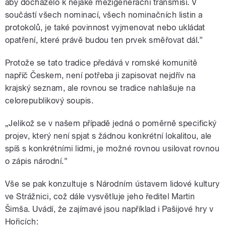
aby docházelo k nějaké mezigenerační transmisi. V
součástí všech nominací, všech nominačních listin a
protokolů, je také povinnost vyjmenovat nebo ukládat
opatření, které právě budou ten prvek směřovat dál.”
Protože se tato tradice předává v romské komunitě
napříč Českem, není potřeba ji zapisovat nejdřív na
krajský seznam, ale rovnou se tradice nahlašuje na
celorepublikový soupis.
„Jelikož se v našem případě jedná o poměrně specifický
projev, který není spjat s žádnou konkrétní lokalitou, ale
spíš s konkrétními lidmi, je možné rovnou usilovat rovnou
o zápis národní.”
Vše se pak konzultuje s Národním ústavem lidové kultury
ve Strážnici, což dále vysvětluje jeho ředitel Martin
Šimša. Uvádí, že zajímavé jsou například i Pašijové hry v
Hořicích: