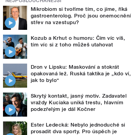
NEJPOSLOUCHANĚJŠÍ
Mikrobiom si tvoříme tím, co jíme, říká
gastroenterolog. Proč jsou onemocnění
střev na vzestupu?
Kozub a Krhut o humoru: Čím víc víš,
tím víc si z toho můžeš utahovat
Dron v Lipsku: Maskování a stokrát
opakovaná lež. Ruská taktika je „kdo ví,
jak to bylo“
Skrytý kontakt, jasný motiv. Zadavatel
vraždy Kuciaka uniká trestu, hlavním
podezřelým je dál Kočner
Ester Ledecká: Nebylo jednoduché si
prosadit dva sporty. Pro úspěch je