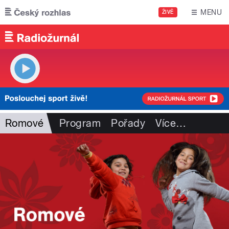
Přejít k hlavnímu obsahu
MENU
ŽIVĚ
Romové
Program
Pořady
Více
…