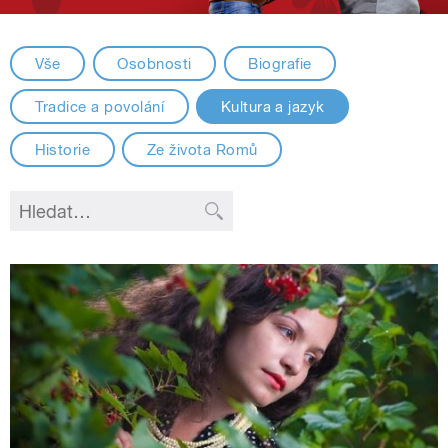
Vše
Osobnosti
Biografie
Tradice a povolání
Kultura a jazyk
Historie
Ze života Romů