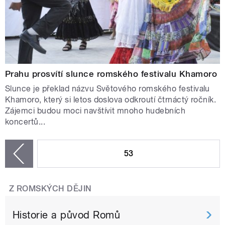
Prahu prosvítí slunce romského festivalu Khamoro
Slunce je překlad názvu Světového romského festivalu
Khamoro, který si letos doslova odkroutí čtrnáctý ročník.
Zájemci budou moci navštívit mnoho hudebních
koncertů...
STRÁNKY
53
zí
Z ROMSKÝCH DĚJIN
Historie a původ Romů