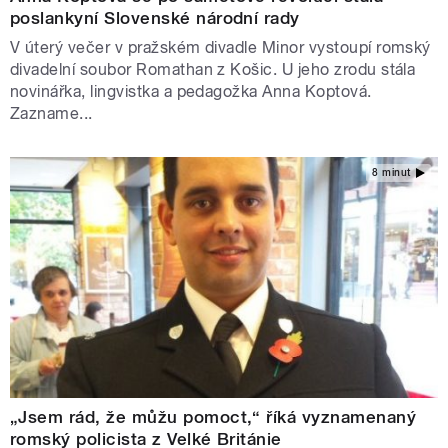
poslankyní Slovenské národní rady
V úterý večer v pražském divadle Minor vystoupí romský
divadelní soubor Romathan z Košic. U jeho zrodu stála
novinářka, lingvistka a pedagožka Anna Koptová.
Zazname...
8 minut
„Jsem rád, že můžu pomoct,“ říká vyznamenaný
romský policista z Velké Británie