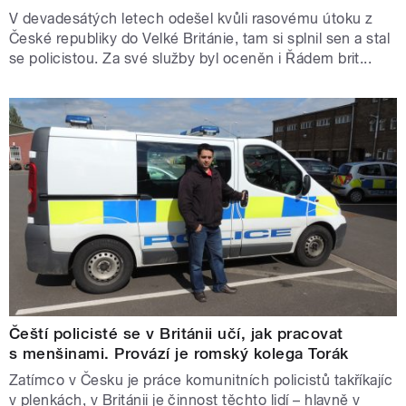
V devadesátých letech odešel kvůli rasovému útoku z
České republiky do Velké Británie, tam si splnil sen a stal
se policistou. Za své služby byl oceněn i Řádem brit...
Čeští policisté se v Británii učí, jak pracovat
s menšinami. Provází je romský kolega Torák
Zatímco v Česku je práce komunitních policistů takříkajíc
v plenkách, v Británii je činnost těchto lidí – hlavně v