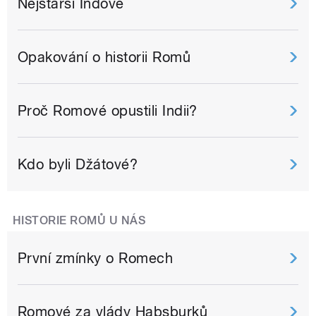
Nejstarší Indové
Opakování o historii Romů
Proč Romové opustili Indii?
Kdo byli Džátové?
HISTORIE ROMŮ U NÁS
První zmínky o Romech
Romové za vlády Habsburků