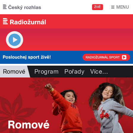
Přejít k hlavnímu obsahu
MENU
ŽIVĚ
Romové
Program
Pořady
Více
…