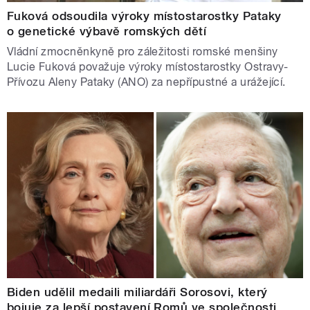
Fuková odsoudila výroky místostarostky Pataky
o genetické výbavě romských dětí
Vládní zmocněnkyně pro záležitosti romské menšiny
Lucie Fuková považuje výroky místostarostky Ostravy-
Přívozu Aleny Pataky (ANO) za nepřípustné a urážející.
Biden udělil medaili miliardáři Sorosovi, který
bojuje za lepší postavení Romů ve společnosti