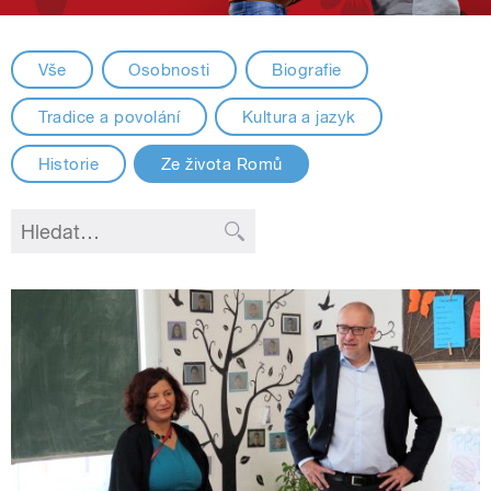
Vše
Osobnosti
Biografie
Tradice a povolání
Kultura a jazyk
Historie
Ze života Romů