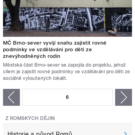
MČ Brno-sever vyvíjí snahu zajistit rovné
podmínky ve vzdělávání pro děti ze
znevýhodněných rodin
Městská část Brno-sever se zapojila do projektu, jehož
cílem je zajistit rovné podmínky ve vzdělávání pro děti ze
sociálně vyloučených lokalit.
STRÁNKY
6
n
zí
Z ROMSKÝCH DĚJIN
Historie a původ Romů