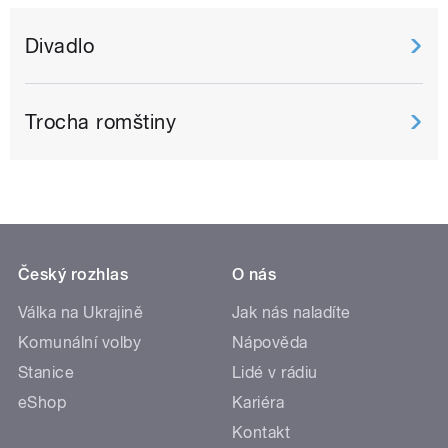
Divadlo
Trocha romštiny
Český rozhlas
O nás
Válka na Ukrajině
Jak nás naladíte
Komunální volby
Nápověda
Stanice
Lidé v rádiu
eShop
Kariéra
Kontakt