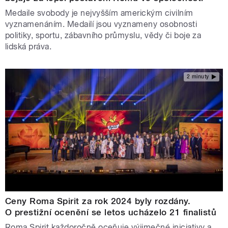
Medaile svobody je nejvyšším americkým civilním
vyznamenáním. Medailí jsou vyznameny osobnosti
politiky, sportu, zábavního průmyslu, vědy či boje za
lidská práva.
2 minuty
Ceny Roma Spirit za rok 2024 byly rozdány.
O prestižní ocenění se letos ucházelo 21 finalistů
Roma Spirit každoročně oceňuje výjimečné iniciativy a