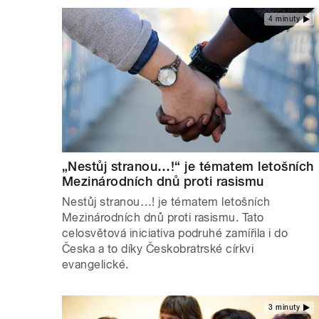
4 minuty
„Nestůj stranou…!“ je tématem letošních
Mezinárodních dnů proti rasismu
Nestůj stranou…! je tématem letošních
Mezinárodních dnů proti rasismu. Tato
celosvětová iniciativa podruhé zamířila i do
Česka a to díky Českobratrské církvi
evangelické.
3 minuty