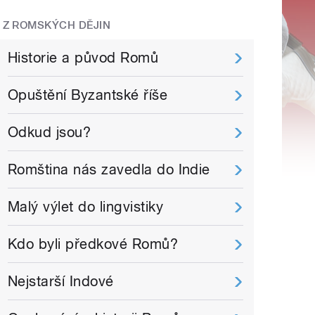
Z ROMSKÝCH DĚJIN
Historie a původ Romů
Opuštění Byzantské říše
Odkud jsou?
Romština nás zavedla do Indie
Malý výlet do lingvistiky
Kdo byli předkové Romů?
Nejstarší Indové