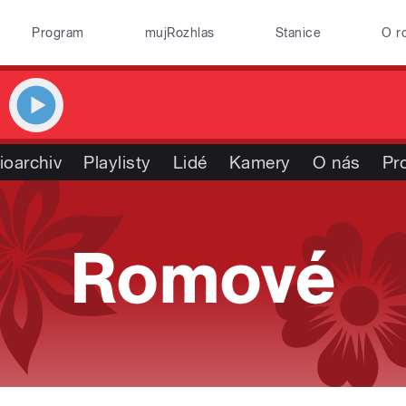
Program
mujRozhlas
Stanice
O r
ioarchiv
Playlisty
Lidé
Kamery
O nás
Pr