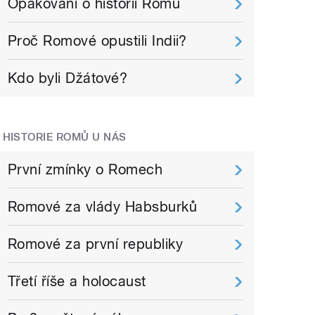
Opakování o historii Romů
Proč Romové opustili Indii?
Kdo byli Džátové?
HISTORIE ROMŮ U NÁS
První zmínky o Romech
Romové za vlády Habsburků
Romové za první republiky
Třetí říše a holocaust