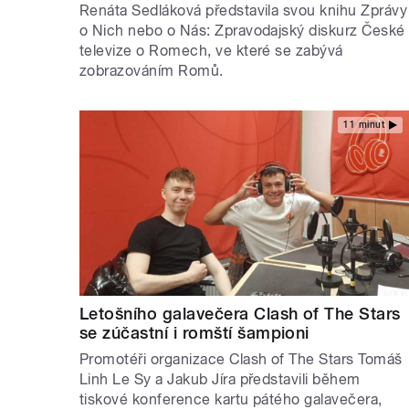
Renáta Sedláková představila svou knihu Zprávy
o Nich nebo o Nás: Zpravodajský diskurz České
televize o Romech, ve které se zabývá
zobrazováním Romů.
11 minut
Letošního galavečera Clash of The Stars
se zúčastní i romští šampioni
Promotéři organizace Clash of The Stars Tomáš
Linh Le Sy a Jakub Jíra představili během
tiskové konference kartu pátého galavečera,