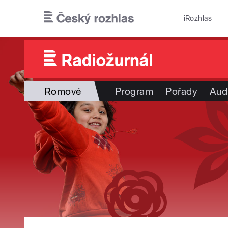
Přejít k hlavnímu obsahu
iRozhlas
Romové
Program
Pořady
Aud