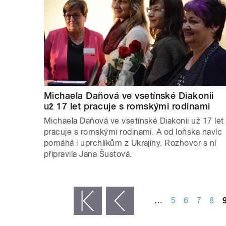
Michaela Daňová ve vsetínské Diakonii
už 17 let pracuje s romskými rodinami
Michaela Daňová ve vsetínské Diakonii už 17 let
pracuje s romskými rodinami. A od loňska navíc
pomáhá i uprchlíkům z Ukrajiny. Rozhovor s ní
připravila Jana Šustová.
STRÁNKY
…
5
6
7
8
« první
‹ předchozí