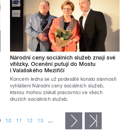
Národní ceny sociálních služeb znají své
vítězky. Ocenění putují do Mostu
i Valašského Meziříčí
Koncem ledna se už podesáté konalo slavností
vyhlášení Národní ceny sociálních služeb,
kterou mohou získat pracovníci ve všech
druzích sociálních služeb.
9
10
11
12
13
…
následující ›
poslední »