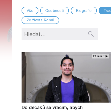
Vše
Osobnosti
Biografie
Trad
Ze života Romů
24 minut
Do děcáků se vracím, abych