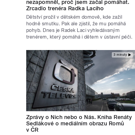
nezapomněl, proč jsem začal pomáhat.
Zrcadlo trenéra Radka Laciho
Dětství prožil v dětském domově, kde zažil
hodně smutku. Pak ale zjistil, že mu pomáhá
pohyb. Dnes je Radek Laci vyhledávaným
trenérem, který pomáhá i dětem v ústavní péči.
3 minuty
Zprávy o Nich nebo o Nás. Kniha Renáty
Sedlákové o mediálním obrazu Romů
v ČR