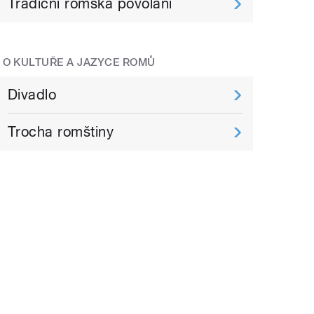
Tradiční romská povolání
O KULTUŘE A JAZYCE ROMŮ
Divadlo
Trocha romštiny