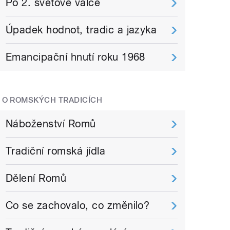
Po 2. světové válce
Úpadek hodnot, tradic a jazyka
Emancipační hnutí roku 1968
O ROMSKÝCH TRADICÍCH
Náboženství Romů
Tradiční romská jídla
Dělení Romů
Co se zachovalo, co změnilo?