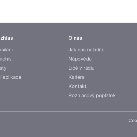
zhlas
O nás
ysílání
Jak nás naladíte
rchiv
Nápověda
sty
Lidé v rádiu
í aplikace
Kariéra
Kontakt
Rozhlasový poplatek
Coo