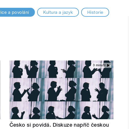
ice a povolání
Kultura a jazyk
Historie
3 minuty
Česko si povídá. Diskuze napříč českou