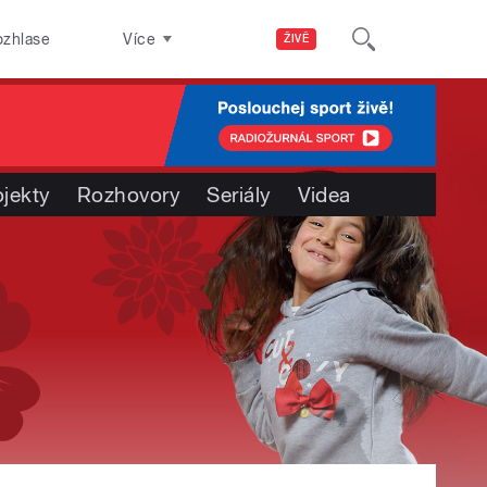
ozhlase
Více
ŽIVĚ
ojekty
Rozhovory
Seriály
Videa