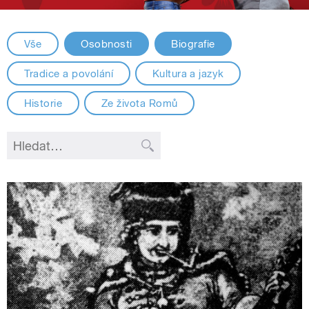
Vše
Osobnosti
Biografie
Tradice a povolání
Kultura a jazyk
Historie
Ze života Romů