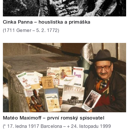
Cinka Panna – houslistka a primáška
(1711 Gemer – 5. 2. 1772)
Matéo Maximoff – první romský spisovatel
(* 17. ledna 1917 Barcelona – + 24. listopadu 1999