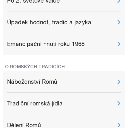
Po 2. světové válce
Úpadek hodnot, tradic a jazyka
Emancipační hnutí roku 1968
O ROMSKÝCH TRADICÍCH
Náboženství Romů
Tradiční romská jídla
Dělení Romů