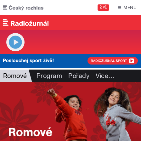
Přejít k hlavnímu obsahu
MENU
ŽIVĚ
Romové
Program
Pořady
Více
…