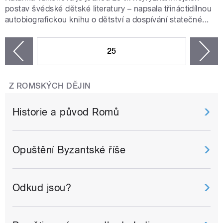
postav švédské dětské literatury – napsala třináctidílnou
autobiografickou knihu o dětství a dospívání statečné...
STRÁNKY
25
n
zí
Z ROMSKÝCH DĚJIN
Historie a původ Romů
Opuštění Byzantské říše
Odkud jsou?