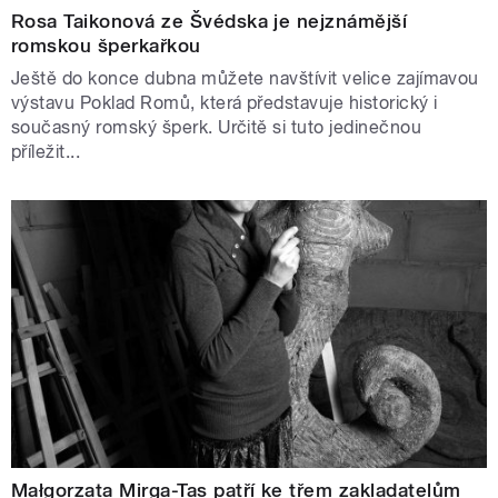
Rosa Taikonová ze Švédska je nejznámější
romskou šperkařkou
Ještě do konce dubna můžete navštívit velice zajímavou
výstavu Poklad Romů, která představuje historický i
současný romský šperk. Určitě si tuto jedinečnou
příležit...
Małgorzata Mirga-Tas patří ke třem zakladatelům