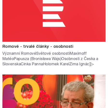
Romové - trvalé články - osobnosti
Významní RomovéSvětové osobnostiMaximoff
MatéoPapusza (Bronisława Wajs)Osobnosti z Česka a
SlovenskaCinka PannaHolomek KarelZima Ignác]]>