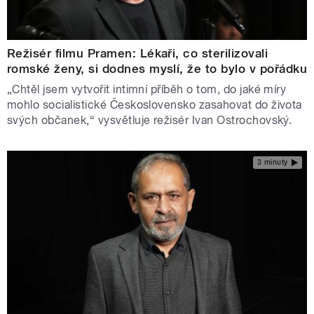
Režisér filmu Pramen: Lékaři, co sterilizovali
romské ženy, si dodnes myslí, že to bylo v pořádku
„Chtěl jsem vytvořit intimní příběh o tom, do jaké míry
mohlo socialistické Československo zasahovat do života
svých občanek,“ vysvětluje režisér Ivan Ostrochovský.
3 minuty