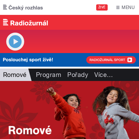
Přejít k hlavnímu obsahu
MENU
ŽIVĚ
Romové
Program
Pořady
Více
…