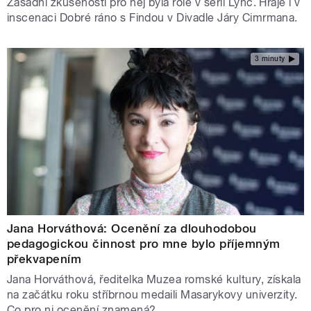
Zásadní zkušeností pro něj byla role v sérii Lynč. Hraje i v
inscenaci Dobré ráno s Findou v Divadle Járy Cimrmana.
3 minuty
Jana Horváthová: Ocenění za dlouhodobou
pedagogickou činnost pro mne bylo příjemným
překvapením
Jana Horváthová, ředitelka Muzea romské kultury, získala
na začátku roku stříbrnou medaili Masarykovy univerzity.
Co pro ni ocenění znamená?