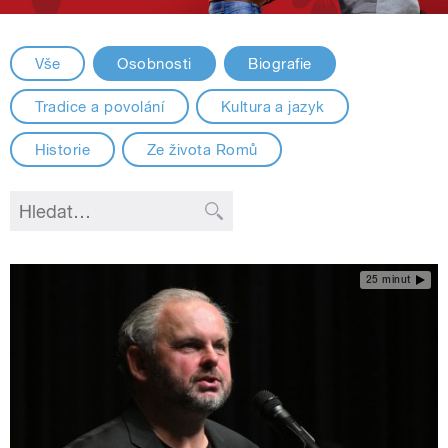
Vše
Osobnosti
Biografie
Tradice a povolání
Kultura a jazyk
Historie
Ze života Romů
25 minut