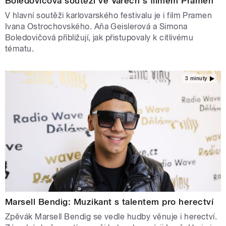
Boledovičová soutěží ve Varech s filmem Pramen
V hlavní soutěži karlovarského festivalu je i film Pramen
Ivana Ostrochovského. Aňa Geislerová a Simona
Boledovičová přibližují, jak přistupovaly k citlivému
tématu.
3 minuty
Marsell Bendig: Muzikant s talentem pro herectví
Zpěvák Marsell Bendig se vedle hudby věnuje i herectví.