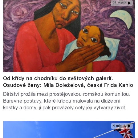
26 minut
Od křídy na chodníku do světových galerií.
Osudové ženy: Míla Doleželová, česká Frida Kahlo
Dětství prožila mezi prostějovskou romskou komunitou.
Barevné postavy, které křídou malovala na dlažební
kostky a domy, ji pak provázely celý její výtvarný život.
4 minuty