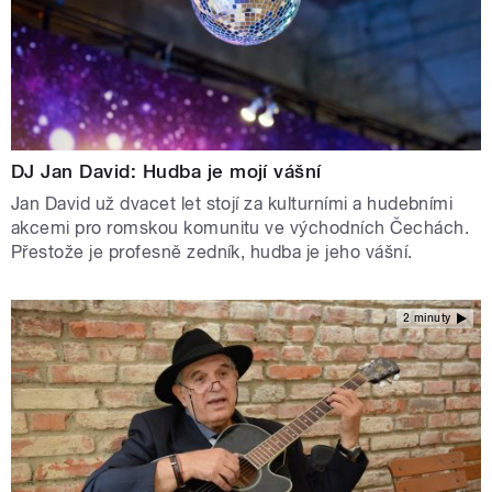
DJ Jan David: Hudba je mojí vášní
Jan David už dvacet let stojí za kulturními a hudebními
akcemi pro romskou komunitu ve východních Čechách.
Přestože je profesně zedník, hudba je jeho vášní.
2 minuty