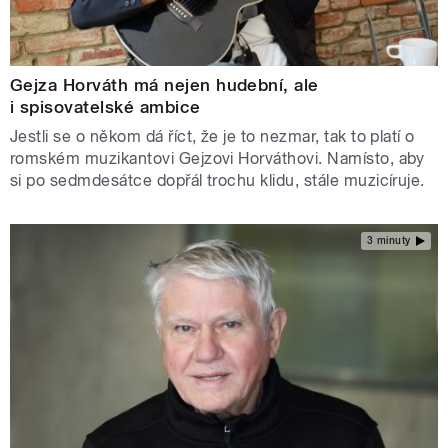
Gejza Horváth má nejen hudební, ale
i spisovatelské ambice
Jestli se o někom dá říct, že je to nezmar, tak to platí o
romském muzikantovi Gejzovi Horváthovi. Namísto, aby
si po sedmdesátce dopřál trochu klidu, stále muzicíruje.
3 minuty