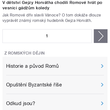
V dětství Gejzy Horvátha chodili Romové hrát po
vesnici gádžům koledy
Jak Romové dřív slavili Vánoce? O tom dokáže dlouze
vyprávět známý romský hudebník Gejza Horváth.
STRÁNKY
1
n
Z ROMSKÝCH DĚJIN
Historie a původ Romů
Opuštění Byzantské říše
Odkud jsou?