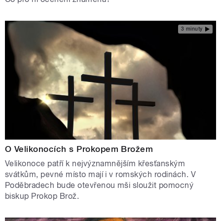
3 minuty
O Velikonocích s Prokopem Brožem
Velikonoce patří k nejvýznamnějším křesťanským
svátkům, pevné místo mají i v romských rodinách. V
Poděbradech bude otevřenou mši sloužit pomocný
biskup Prokop Brož.