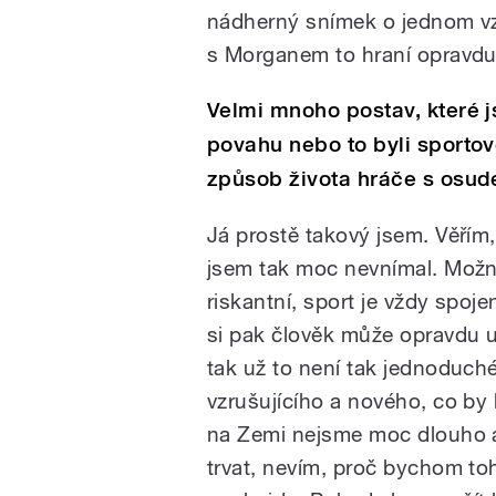
nádherný snímek o jednom vzta
s Morganem to hraní opravdu 
Velmi mnoho postav, které 
povahu nebo to byli sportov
způsob života hráče s osu
Já prostě takový jsem. Věřím, 
jsem tak moc nevnímal. Možn
riskantní, sport je vždy spojen
si pak člověk může opravdu u
tak už to není tak jednoduché,
vzrušujícího a nového, co by 
na Zemi nejsme moc dlouho a 
trvat, nevím, proč bychom toh