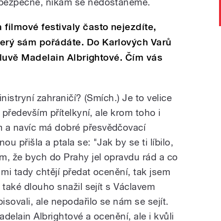
 bezpečně, nikam se nedostaneme.
filmové festivaly často nejezdíte,
terý sám pořádáte. Do Karlových Varů
římluvě Madelain Albrightové. Čím vás
inistryní zahraničí? (Smích.) Je to velice
 především přítelkyní, ale krom toho i
 a navíc má dobré přesvědčovací
 přišla a ptala se: "Jak by se ti líbilo,
m, že bych do Prahy jel opravdu rád a co
 mi tady chtějí předat ocenění, tak jsem
 také dlouho snažil sejít s Václavem
sovali, ale nepodařilo se nám se sejít.
delain Albrightové a ocenění, ale i kvůli