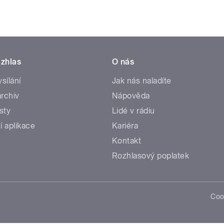
zhlas
O nás
ysílání
Jak nás naladíte
rchiv
Nápověda
sty
Lidé v rádiu
í aplikace
Kariéra
Kontakt
Rozhlasový poplatek
Coo