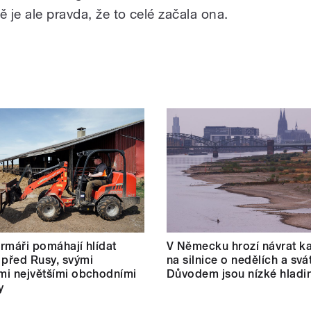
je ale pravda, že to celé začala ona.
farmáři pomáhají hlídat
V Německu hrozí návrat k
 před Rusy, svými
na silnice o nedělích a svá
ími největšími obchodními
Důvodem jsou nízké hladin
y