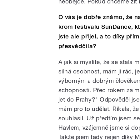
neobejde. Pokud chceme žít
O vás je dobře známo, že na 
krom festivalu SunDance, k
jste ale přijel, a to díky p
přesvědčila?
A jak si myslíte, že se stala m
silná osobnost, mám ji rád, je
výborným a dobrým člověkem
schopnosti. Před rokem za mnou
jet do Prahy?" Odpověděl jse
mám pro to udělat. Říkala, že
souhlasil. Už předtím jsem se
Havlem, vzájemně jsme si dopi
Takže jsem tady nejen díky Ma