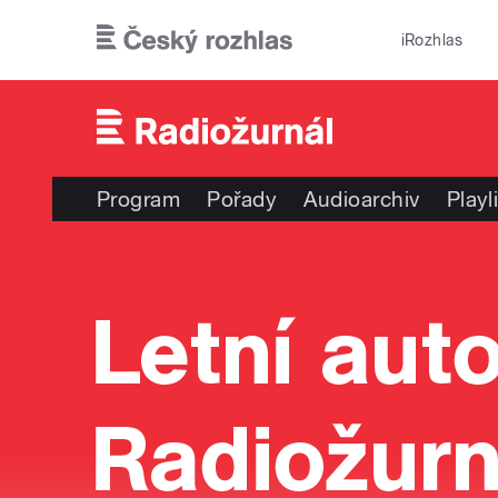
Přejít k hlavnímu obsahu
iRozhlas
Program
Pořady
Audioarchiv
Playl