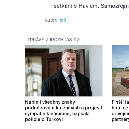
setkání s Havlem. Samozřejmě 
autor:
leš
ZPRÁVY Z IROZHLAS.CZ
Naplnil všechny znaky
Finští 
podněcování k nenávisti a projevil
hranice
sympatie k nacismu, napsala
dřívějš
policie o Turkovi
partner