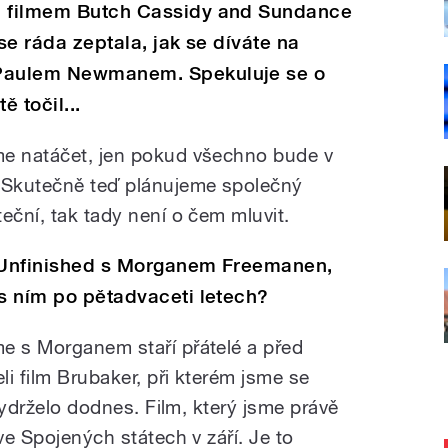
ím filmem Butch Cassidy and Sundance
 se ráda zeptala, jak se díváte na
 Paulem Newmanem. Spekuluje se o
ě točil...
me natáčet, jen pokud všechno bude v
. Skutečně teď plánujeme společný
eční, tak tady není o čem mluvit.
n Unfinished s Morganem Freemanen,
 s ním po pětadvaceti letech?
e s Morganem staří přátelé a před
i film Brubaker, při kterém jsme se
 vydrželo dodnes. Film, který jsme právě
ve Spojených státech v září. Je to