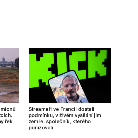
amionů
Streameři ve Francii dostali
tcích.
podmínku, v živém vysílání jim
y řek
zemřel společník, kterého
ponižovali