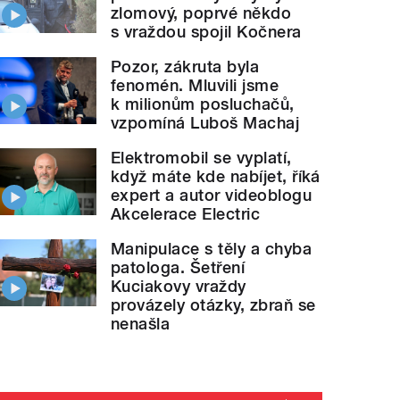
zlomový, poprvé někdo
s vraždou spojil Kočnera
Pozor, zákruta byla
fenomén. Mluvili jsme
k milionům posluchačů,
vzpomíná Luboš Machaj
Elektromobil se vyplatí,
když máte kde nabíjet, říká
expert a autor videoblogu
Akcelerace Electric
Manipulace s těly a chyba
patologa. Šetření
Kuciakovy vraždy
provázely otázky, zbraň se
nenašla