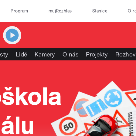
Program
mujRozhlas
Stanice
O r
isty
Lidé
Kamery
O nás
Projekty
Rozhov