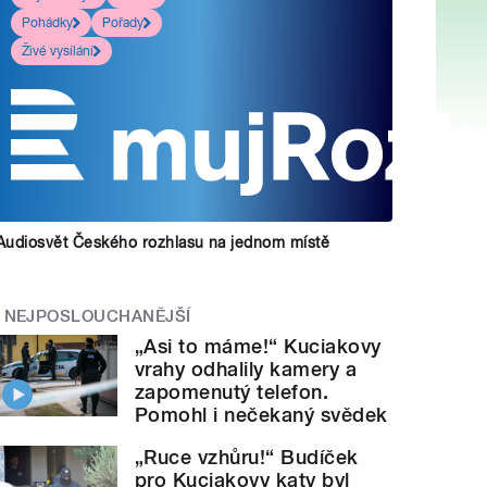
Pohádky
Pořady
Živé vysílání
Audiosvět Českého rozhlasu na jednom místě
NEJPOSLOUCHANĚJŠÍ
„Asi to máme!“ Kuciakovy
vrahy odhalily kamery a
zapomenutý telefon.
Pomohl i nečekaný svědek
„Ruce vzhůru!“ Budíček
pro Kuciakovy katy byl