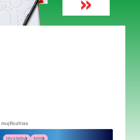
mujRozhlas
Hry a četby
Krimi