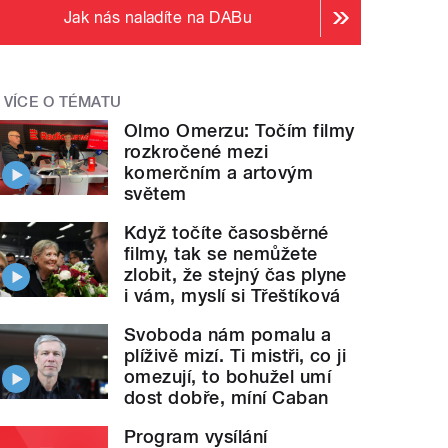
Jak nás naladíte na DABu
VÍCE O TÉMATU
Olmo Omerzu: Točím filmy
rozkročené mezi
komerčním a artovým
světem
Když točíte časosběrné
filmy, tak se nemůžete
zlobit, že stejný čas plyne
i vám, myslí si Třeštíková
Svoboda nám pomalu a
plíživě mizí. Ti mistři, co ji
omezují, to bohužel umí
dost dobře, míní Caban
Program vysílání