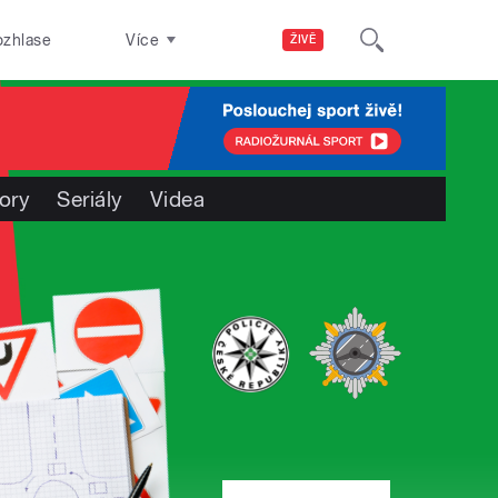
ozhlase
Více
ŽIVĚ
ory
Seriály
Videa