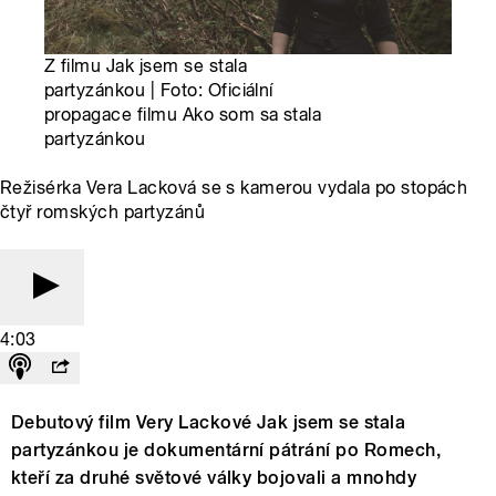
Z filmu Jak jsem se stala
partyzánkou | Foto: Oficiální
propagace filmu Ako som sa stala
partyzánkou
Režisérka Vera Lacková se s kamerou vydala po stopách
čtyř romských partyzánů
4:03
Debutový film Very Lackové Jak jsem se stala
partyzánkou je dokumentární pátrání po Romech,
kteří za druhé světové války bojovali a mnohdy