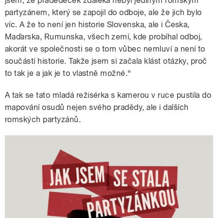
jsem, že pradědeček zdaleka nebyl jediným romským
partyzánem, který se zapojil do odboje, ale že jich bylo
víc. A že to není jen historie Slovenska, ale i Česka,
Maďarska, Rumunska, všech zemí, kde probíhal odboj,
akorát ve společnosti se o tom vůbec nemluví a není to
součástí historie. Takže jsem si začala klást otázky, proč
to tak je a jak je to vlastně možné.“
A tak se tato mladá režisérka s kamerou v ruce pustila do
mapování osudů nejen svého pradědy, ale i dalších
romských partyzánů.