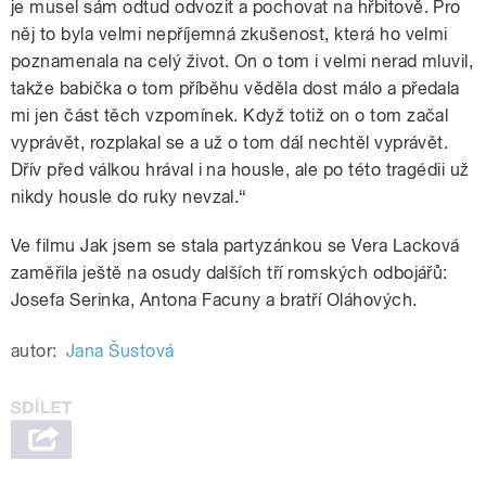
je musel sám odtud odvozit a pochovat na hřbitově. Pro
něj to byla velmi nepříjemná zkušenost, která ho velmi
poznamenala na celý život. On o tom i velmi nerad mluvil,
takže babička o tom příběhu věděla dost málo a předala
mi jen část těch vzpomínek. Když totiž on o tom začal
vyprávět, rozplakal se a už o tom dál nechtěl vyprávět.
Dřív před válkou hrával i na housle, ale po této tragédii už
nikdy housle do ruky nevzal.“
Ve filmu Jak jsem se stala partyzánkou se Vera Lacková
zaměřila ještě na osudy dalších tří romských odbojářů:
Josefa Serinka, Antona Facuny a bratří Oláhových.
autor:
Jana Šustová