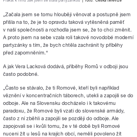
Plakát k fimu Jak jsem se stala partyzánkou
|
foto:
Česká televize
„Začala jsem se tomu hlouběji věnovat a postupně jsem
přišla na to, že je to opravdu taková vytěsněná paměť
v naší společnosti a rozhodla jsem se, že to chci změnit.
A proto jsem na sebe vzala roli takové novodobé moderní
partyzánky s tím, že bych chtěla zachránit ty příběhy
před zapomněním.“
A jak Vera Lacková dodává, příběhy Romů v odboji jsou
často podobné.
„Často se stávalo, že ti Romové, kteří byli například
věznění v koncentračních táborech, utekli a zapojili se do
odboje. Ale na Slovensku docházelo i k takovému
paradoxu, že Romové byli vzati do slovenské armády,
často z ní zběhli a zapojili se později do odboje. Ale
zapojovali se i kvůli tomu, že v té době byli Romové
nuceni žít u lesů na krajích obcí, neměli povoleno žít