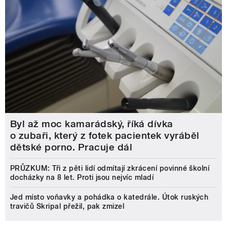
Byl až moc kamarádský, říká dívka
o zubaři, který z fotek pacientek vyráběl
dětské porno. Pracuje dál
PRŮZKUM: Tři z pěti lidí odmítají zkrácení povinné školní
docházky na 8 let. Proti jsou nejvíc mladí
Jed místo voňavky a pohádka o katedrále. Útok ruských
travičů Skripal přežil, pak zmizel