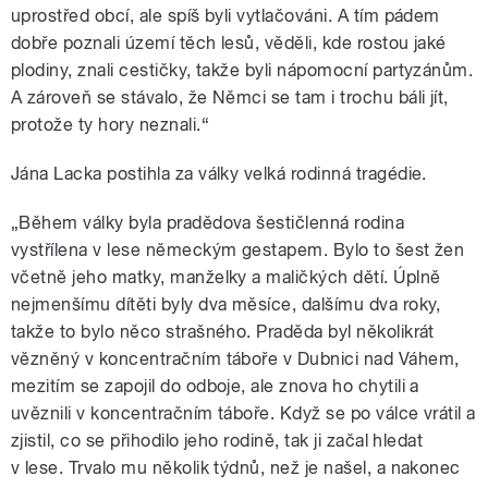
uprostřed obcí, ale spíš byli vytlačováni. A tím pádem
dobře poznali území těch lesů, věděli, kde rostou jaké
plodiny, znali cestičky, takže byli nápomocní partyzánům.
A zároveň se stávalo, že Němci se tam i trochu báli jít,
protože ty hory neznali.“
Jána Lacka postihla za války velká rodinná tragédie.
„Během války byla pradědova šestičlenná rodina
vystřílena v lese německým gestapem. Bylo to šest žen
včetně jeho matky, manželky a maličkých dětí. Úplně
nejmenšímu dítěti byly dva měsíce, dalšímu dva roky,
takže to bylo něco strašného. Praděda byl několikrát
vězněný v koncentračním táboře v Dubnici nad Váhem,
mezitím se zapojil do odboje, ale znova ho chytili a
uvěznili v koncentračním táboře. Když se po válce vrátil a
zjistil, co se přihodilo jeho rodině, tak ji začal hledat
v lese. Trvalo mu několik týdnů, než je našel, a nakonec