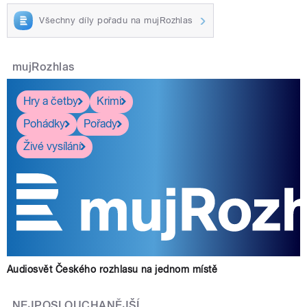
Všechny díly pořadu na mujRozhlas
mujRozhlas
Hry a četby
Krimi
Pohádky
Pořady
Živé vysílání
Audiosvět Českého rozhlasu na jednom místě
NEJPOSLOUCHANĚJŠÍ