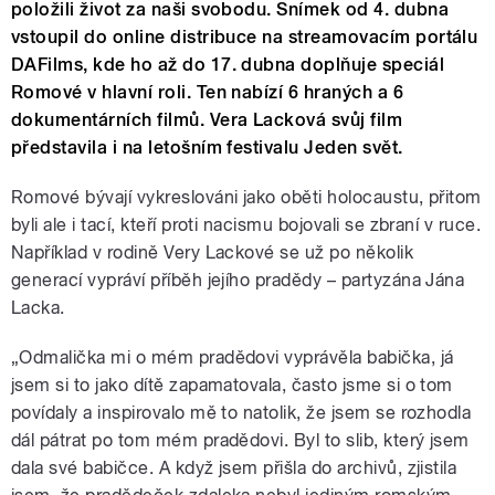
položili život za naši svobodu. Snímek od 4. dubna
vstoupil do online distribuce na streamovacím portálu
DAFilms, kde ho až do 17. dubna doplňuje speciál
Romové v hlavní roli. Ten nabízí 6 hraných a 6
dokumentárních filmů. Vera Lacková svůj film
představila i na letošním festivalu Jeden svět.
Romové bývají vykreslováni jako oběti holocaustu, přitom
byli ale i tací, kteří proti nacismu bojovali se zbraní v ruce.
Například v rodině Very Lackové se už po několik
generací vypráví příběh jejího pradědy – partyzána Jána
Lacka.
„Odmalička mi o mém pradědovi vyprávěla babička, já
jsem si to jako dítě zapamatovala, často jsme si o tom
povídaly a inspirovalo mě to natolik, že jsem se rozhodla
dál pátrat po tom mém pradědovi. Byl to slib, který jsem
dala své babičce. A když jsem přišla do archivů, zjistila