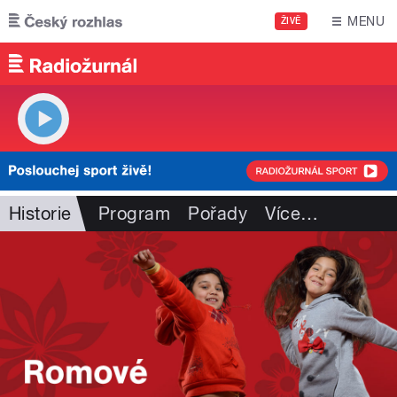
Přejít k hlavnímu obsahu
MENU
ŽIVĚ
Historie
Program
Pořady
Více
…