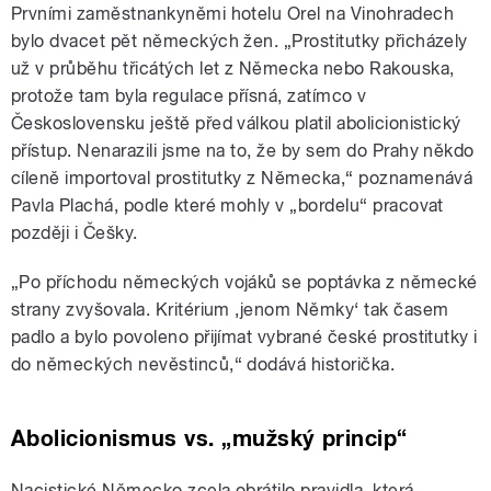
Prvními zaměstnankyněmi hotelu Orel na Vinohradech
bylo dvacet pět německých žen. „Prostitutky přicházely
už v průběhu třicátých let z Německa nebo Rakouska,
protože tam byla regulace přísná, zatímco v
Československu ještě před válkou platil abolicionistický
přístup. Nenarazili jsme na to, že by sem do Prahy někdo
cíleně importoval prostitutky z Německa,“ poznamenává
Pavla Plachá, podle které mohly v „bordelu“ pracovat
později i Češky.
„Po příchodu německých vojáků se poptávka z německé
strany zvyšovala. Kritérium ‚jenom Němky‘ tak časem
padlo a bylo povoleno přijímat vybrané české prostitutky i
do německých nevěstinců,“ dodává historička.
Abolicionismus vs.
„
mužský princip
“
Nacistické Německo zcela obrátilo pravidla, která