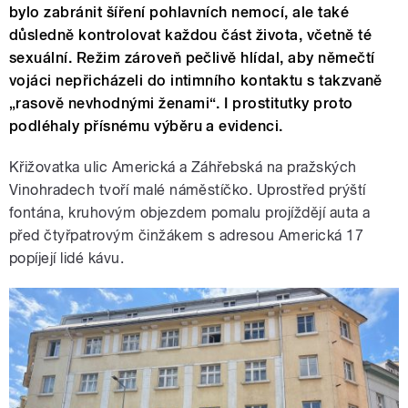
bylo zabránit šíření pohlavních nemocí, ale také
důsledně kontrolovat každou část života, včetně té
sexuální. Režim zároveň pečlivě hlídal, aby němečtí
vojáci nepřicházeli do intimního kontaktu s takzvaně
„rasově nevhodnými ženami“. I prostitutky proto
podléhaly přísnému výběru a evidenci.
Křižovatka ulic Americká a Záhřebská na pražských
Vinohradech tvoří malé náměstíčko. Uprostřed prýští
fontána, kruhovým objezdem pomalu projíždějí auta a
před čtyřpatrovým činžákem s adresou Americká 17
popíjejí lidé kávu.