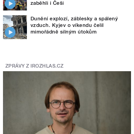
zaběhli i Češi
Dunění explozí, záblesky a spálený
vzduch. Kyjev o víkendu čelil
mimořádně silným útokům
ZPRÁVY Z IROZHLAS.CZ