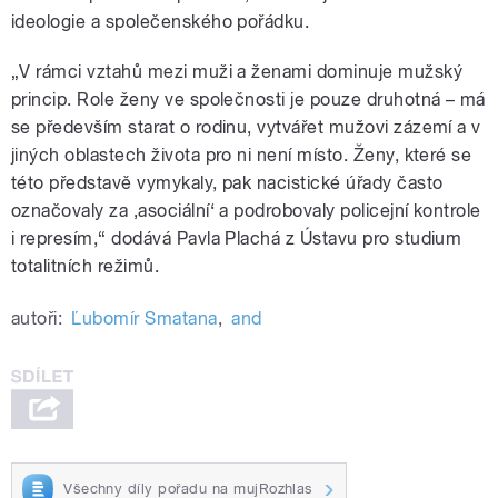
ideologie a společenského pořádku.
„V rámci vztahů mezi muži a ženami dominuje mužský
princip. Role ženy ve společnosti je pouze druhotná – má
se především starat o rodinu, vytvářet mužovi zázemí a v
jiných oblastech života pro ni není místo. Ženy, které se
této představě vymykaly, pak nacistické úřady často
označovaly za ‚asociální‘ a podrobovaly policejní kontrole
i represím,“ dodává Pavla Plachá z Ústavu pro studium
totalitních režimů.
autoři:
Ľubomír Smatana
,
and
Všechny díly pořadu na mujRozhlas