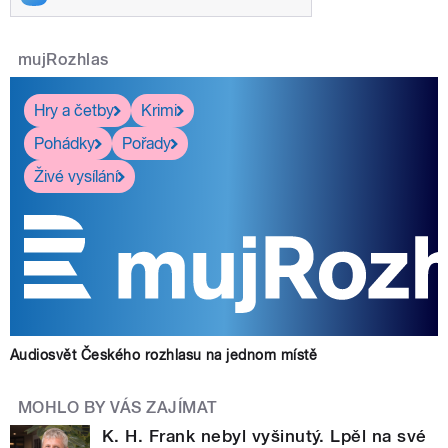
mujRozhlas
Hry a četby
Krimi
Pohádky
Pořady
Živé vysílání
Audiosvět Českého rozhlasu na jednom místě
MOHLO BY VÁS ZAJÍMAT
K. H. Frank nebyl vyšinutý. Lpěl na své