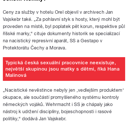
Ceny za služby v hotelu Orel objevil v archivech Jan
Vajskebr také. „Za pohlavní styk s hosty, který mohl být
proveden na místě, byl poplatek pět korun, respektive půl
říšské marky,“ cituje dokumenty historik se specializací
na nacistický represivní aparát, SS a Gestapo v
Protektorátu Čechy a Morava.
Typická česká sexuální pracovnice neexistuje,
největší skupinou jsou matky s dětmi, říká Hana
Malinová
„Nacistické nevěstince nebyly jen ‚vedlejším produktem‘
okupace, ale součástí promyšleného systému kontroly
německých vojáků. Wehrmacht i SS je chápaly jako
nástroj k udržení disciplíny, bojeschopnosti i rasové
politiky,“ dodává Jan Vajskebr.