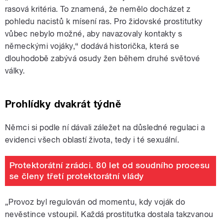
rasová kritéria. To znamená, že nemělo docházet z
pohledu nacistů k mísení ras. Pro židovské prostitutky
vůbec nebylo možné, aby navazovaly kontakty s
německými vojáky,“ dodává historička, která se
dlouhodobě zabývá osudy žen během druhé světové
války.
Prohlídky dvakrát týdně
Němci si podle ní dávali záležet na důsledné regulaci a
evidenci všech oblastí života, tedy i té sexuální.
Protektorátní zrádci. 80 let od soudního procesu
se členy třetí protektorátní vlády
„Provoz byl regulován od momentu, kdy voják do
nevěstince vstoupil. Každá prostitutka dostala takzvanou