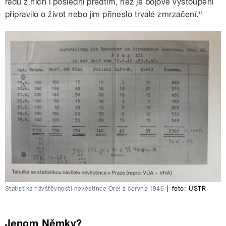
řadu z nich i poslední předtím, než je bojové vystoupení
připravilo o život nebo jim přineslo trvalé zmrzačení.“
Statistika návštěvnosti nevěstince Orel z června 1946
|
foto:
ÚSTR
Jenom Němky?