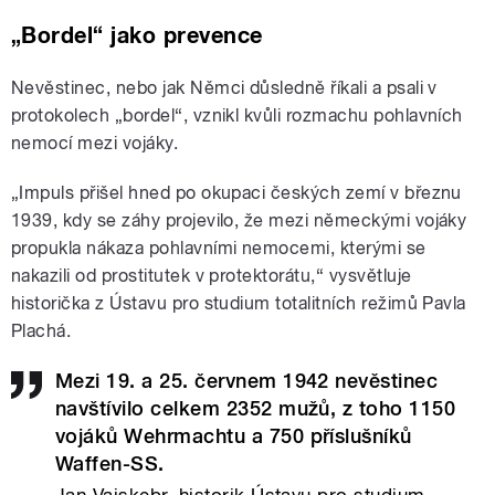
„
Bordel
“
jako prevence
Nevěstinec, nebo jak Němci důsledně říkali a psali v
protokolech „bordel“, vznikl kvůli rozmachu pohlavních
nemocí mezi vojáky.
„Impuls přišel hned po okupaci českých zemí v březnu
1939, kdy se záhy projevilo, že mezi německými vojáky
propukla nákaza pohlavními nemocemi, kterými se
nakazili od prostitutek v protektorátu,“ vysvětluje
historička z Ústavu pro studium totalitních režimů Pavla
Plachá.
Mezi 19. a 25. červnem 1942 nevěstinec
navštívilo celkem 2352 mužů, z toho 1150
vojáků Wehrmachtu a 750 příslušníků
Waffen-SS.
Jan Vajskebr, historik Ústavu pro studium