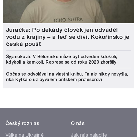
Juračka: Po dekády člověk jen odváděl
vodu z krajiny – a teď se diví. Kokořínsko je
česká poušť
Šyjanoková: V Bělorusku může být odveden kdokoli,
kdykoli a kamkoli. Represe se od roku 2020 zhoršily
Občas se odvolával na vlastní knihu. Ta ale nikdy nevyšla,
říká Kytka o už bývalém britském profesorovi
Český rozhlas
O nás
Válka na Ukrajině
Jak nás naladíte