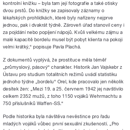
kontrolní knížku – byla tam její fotografie a také otisky
dvou prstů. Do knížky se zapisovaly záznamy o
lékařských prohlídkách, které byly nařízeny nejprve
jednou, pak i dvakrát týdně. Zároveň úřad stanovil ceny i
za pojídání nebo popíjení nápojů. Kvůli velkému zájmu a
malé kapacitě bordelu musel být pobyt klienta na pokoji
velmi krátký,“ popisuje Pavla Plachá.
Z dokumentů vyplývá, že prostituce měla téměř
„průmyslový, pásový“ charakter. Historik Jan Vajskebr z
Ústavu pro studium totalitních režimů uvádí statistiku
jednoho týdne „bordelu“ Orel, kde pracovalo jen několik
desítek žen: „Mezi 19. a 25. červnem 1942 jej navštívilo
celkem 2352 mužů, z toho 1150 vojáků Wehrmachtu a
750 příslušníků Waffen-SS.“
Podle historika byla návštěva nevěstince pro řadu
mladých vojáků vůbec první sexuální zkušeností. „Pro