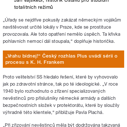
totalitních režimů
„Úřady se nejdříve pokusily zakázat německým vojákům
navštěvovat určité lokály v Praze, kde se prostituce
provozovala. Ale toto opatření nemělo úspěch. Ta křivka
pohlavních nemocí dál stoupala,“ doplňuje historička.
„Vrahu bídnej!“ Český rozhlas Plus uvádí sérii o
procesu s K. H. Frankem
Proto velitelství SS hledalo řešení, které by vyhovovalo
jak po zdravotní stránce, tak po té ideologické. „V roce
1940 bylo rozhodnuto o zřízení specializovaných
nevěstinců pro příslušníky německé armády a dalších
bezpečnostních složek v protektorátu, které by sloužily
výhradně této klientele
,“ přibližuje Pavla Plachá.
„
Při zřizování nevěstinců měla být dodržována takzvaná