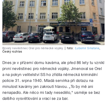
Bývalý nevěstinec Orel pro německé vojáky
|
foto:
Ľubomír Smatana
,
Český rozhlas
Dnes je v přízemí domu kavárna, ale před 86 lety tu vznikl
první nevěstinec pro německé vojáky. Jmenoval se Orel
a na pokyn velitelství SS ho zřídila německá kriminální
policie 31. srpna 1940. Mladá servírka při dotazu na
minulost kavárny jen zakroutí hlavou. „To by mě ani
nenapadlo. Ale něco mi tady nesedělo,“ usměje se bez
dalšího vysvětlování a vrací se za bar.