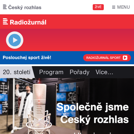
Přejít k hlavnímu obsahu
MENU
ŽIVĚ
20. století
Program
Pořady
Více
…