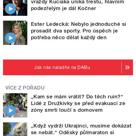
vraždy Kuciaka uniká trestu, hlavním
podezřelým je dál Kočner
Ester Ledecká: Nebylo jednoduché si
prosadit dva sporty. Pro úspěch je
potřeba něco dělat každý den
Jak nás naladíte na DABu
VÍCE Z POŘADU
„Kam se mám vrátit? Do těch ruin?“
Lidé z Družkivky se před evakuací ze
zóny smrti loučí s domovem
„Když vydrží Ukrajinci, musíme dokázat
se nebát.“ Oděský půlmaraton si