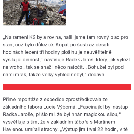
„Na rameni K2 byla rovina, našli jsme tam rovný plac pro
stan, což bylo důležité. Kopat po šesti až deseti
hodinách lezení tři hodiny plošinu je neuvěřitelně
vysilující činnost,“ nastiňuje Radek Jaroš, který, jak vylezl
na vrchol, tak se snažil něco natočit. „Bohužel byl pod
námi mrak, takže velký výhled nebyl,“ dodává.
Přímé reportáže z expedice zprostředkovala ze
základního tábora Lucie Výborná. „Fascinující byl nástup
Radka Jaroše, přišlo mi, že byl hnán magickou silou,“
vysvětluje s tím, že v základním táboře s Martinem
Havlenou umírali strachy. „Výstup jim trval 22 hodin, v té