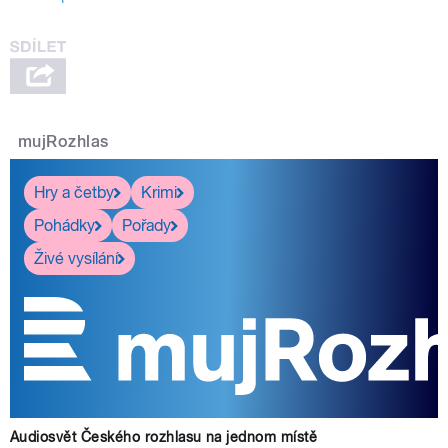
mujRozhlas
Hry a četby
Krimi
Pohádky
Pořady
Živé vysílání
Audiosvět Českého rozhlasu na jednom místě