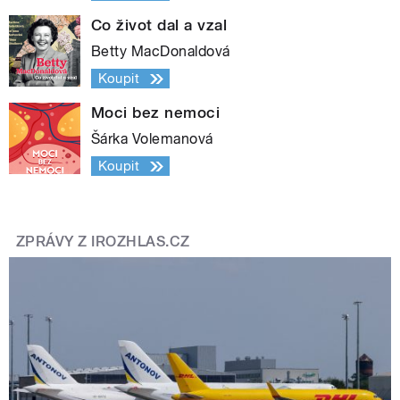
Co život dal a vzal
Betty MacDonaldová
Koupit
Moci bez nemoci
Šárka Volemanová
Koupit
ZPRÁVY Z IROZHLAS.CZ