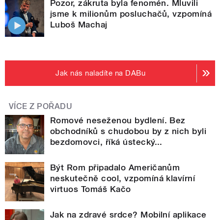
Pozor, zákruta byla fenomén. Mluvili
jsme k milionům posluchačů, vzpomíná
Luboš Machaj
Jak nás naladíte na DABu
VÍCE Z POŘADU
Romové neseženou bydlení. Bez
obchodníků s chudobou by z nich byli
bezdomovci, říká ústecký...
Být Rom připadalo Američanům
neskutečně cool, vzpomíná klavírní
virtuos Tomáš Kačo
Jak na zdravé srdce? Mobilní aplikace