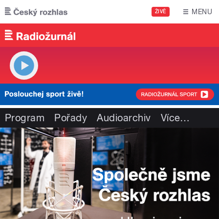
Přejít k hlavnímu obsahu
MENU
ŽIVĚ
Program
Pořady
Audioarchiv
Více
…