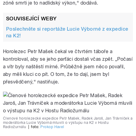
zóně smrti je to nadlidský výkon,“ dodává.
SOUVISEJÍCÍ WEBY
Poslechněte si reportáže Lucie Výborné z expedice
na K2!
Horolezec Petr Mašek čekal ve čtvrtém táboře a
kontroloval, aby se jeho parťáci dostali včas zpět. „Počasí
a vítr byly naštěstí mírné. Průběžně jsem něco povařil,
aby měli kluci co pít. O tom, že to dají, jsem byl
přesvědčený,“ nastiňuje.
Členové horolezecké expedice Petr Mašek, Radek Jaroš, Jan Trávníček a
moderátorka Lucie Výborná mluvili o výstupu na K2 v Hostu
Radiožurnálu
|
foto:
Prokop Havel