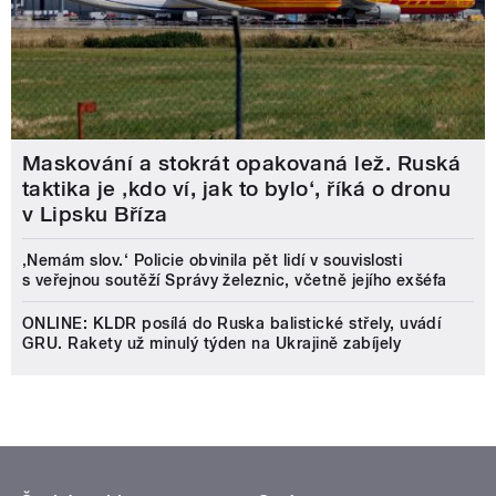
Maskování a stokrát opakovaná lež. Ruská
taktika je ‚kdo ví, jak to bylo‘, říká o dronu
v Lipsku Bříza
‚Nemám slov.‘ Policie obvinila pět lidí v souvislosti
s veřejnou soutěží Správy železnic, včetně jejího exšéfa
ONLINE: KLDR posílá do Ruska balistické střely, uvádí
GRU. Rakety už minulý týden na Ukrajině zabíjely