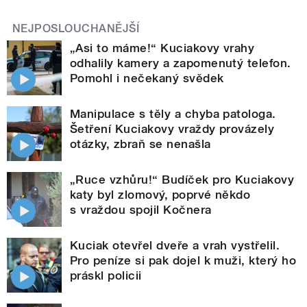
NEJPOSLOUCHANĚJŠÍ
„Asi to máme!“ Kuciakovy vrahy
odhalily kamery a zapomenutý telefon.
Pomohl i nečekaný svědek
Manipulace s těly a chyba patologa.
Šetření Kuciakovy vraždy provázely
otázky, zbraň se nenašla
„Ruce vzhůru!“ Budíček pro Kuciakovy
katy byl zlomový, poprvé někdo
s vraždou spojil Kočnera
Kuciak otevřel dveře a vrah vystřelil.
Pro peníze si pak dojel k muži, který ho
práskl policii