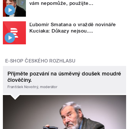
vám nepomůže, použijte...
Ľubomír Smatana o vraždě novináře
Kuciaka: Důkazy nejsou....
E-SHOP ČESKÉHO ROZHLASU
Přijměte pozvání na úsměvný doušek moudré
člověčiny.
František Novotný, moderátor