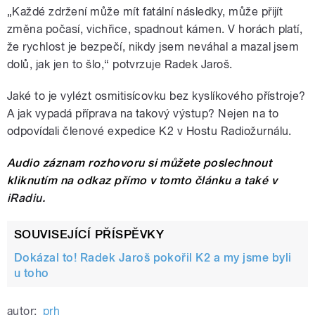
„Každé zdržení může mít fatální následky, může přijít
změna počasí, vichřice, spadnout kámen. V horách platí,
že rychlost je bezpečí, nikdy jsem neváhal a mazal jsem
dolů, jak jen to šlo,“ potvrzuje Radek Jaroš.
Jaké to je vylézt osmitisícovku bez kyslíkového přístroje?
A jak vypadá příprava na takový výstup? Nejen na to
odpovídali členové expedice K2 v Hostu Radiožurnálu.
Audio záznam rozhovoru si můžete poslechnout
kliknutím na odkaz přímo v tomto článku a také v
iRadiu.
SOUVISEJÍCÍ PŘÍSPĚVKY
Dokázal to! Radek Jaroš pokořil K2 a my jsme byli
u toho
autor:
prh