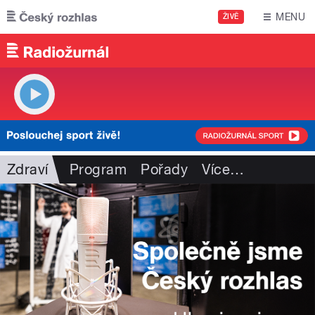
Přejít k hlavnímu obsahu
MENU
ŽIVĚ
Zdraví
Program
Pořady
Více
…