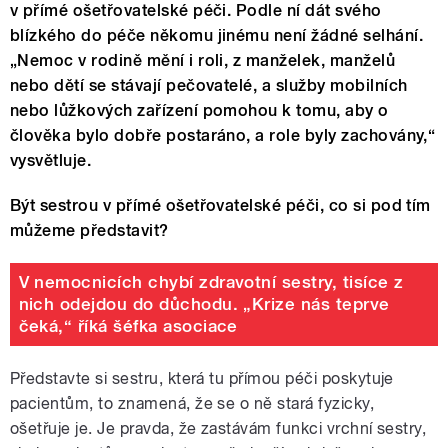
v přímé ošetřovatelské péči. Podle ní dát svého
blízkého do péče někomu jinému není žádné selhání.
„Nemoc v rodině mění i roli, z manželek, manželů
nebo dětí se stávají pečovatelé, a služby mobilních
nebo lůžkových zařízení pomohou k tomu, aby o
člověka bylo dobře postaráno, a role byly zachovány,“
vysvětluje.
Být sestrou v přímé ošetřovatelské péči, co si pod tím
můžeme představit?
V nemocnicích chybí zdravotní sestry, tisíce z
nich odejdou do důchodu. „Krize nás teprve
čeká,“ říká šéfka asociace
Představte si sestru, která tu přímou péči poskytuje
pacientům, to znamená, že se o ně stará fyzicky,
ošetřuje je. Je pravda, že zastávám funkci vrchní sestry,