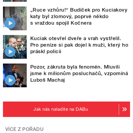
„Ruce vzhůru!“ Budíček pro Kuciakovy
katy byl zlomový, poprvé někdo
s vraždou spojil Kočnera
Kuciak otevřel dveře a vrah vystřelil.
Pro peníze si pak dojel k muži, který ho
práskl policii
Pozor, zákruta byla fenomén. Mluvili
jsme k milionům posluchačů, vzpomíná
Luboš Machaj
Jak nás naladíte na DABu
VÍCE Z POŘADU