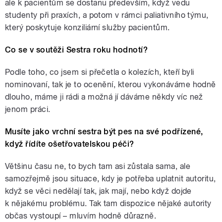
ale k pacientům se dostanu především, když vedu
studenty při praxích, a potom v rámci paliativního týmu,
který poskytuje konziliární služby pacientům.
Co se v soutěži Sestra roku hodnotí?
Podle toho, co jsem si přečetla o kolezích, kteří byli
nominovaní, tak je to ocenění, kterou vykonáváme hodně
dlouho, máme ji rádi a možná jí dáváme někdy víc než
jenom práci.
Musíte jako vrchní sestra být pes na své podřízené,
když řídíte ošetřovatelskou péči?
Většinu času ne, to bych tam asi zůstala sama, ale
samozřejmě jsou situace, kdy je potřeba uplatnit autoritu,
když se věci nedělají tak, jak mají, nebo když dojde
k nějakému problému. Tak tam dispozice nějaké autority
občas vystoupí – mluvím hodně důrazně.