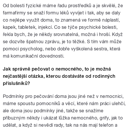
Od bolesti fyzické máme řadu prostředků a je skvělé, že
farmafirmy se snaží formu léků vyvíjet i tak, aby se daly
co nejlépe využít doma, to znamená ve formě náplastí,
kapek, tabletek, injekcí. Co se týče psychické bolesti,
řekla bych, že je někdy srovnatelná, možná i hroší. Když
se dozvíte špatnou zprávu, je to těžké. S tím vám může
pomoci psycholog, nebo dobře vyškolená sestra, která
má komunikační dovednosti.
Jak správně pečovat o nemocného, to je možná
nejčastější otázka, kterou dostáváte od rodinných
příslušníků?
Podmínky pro pečování doma jsou jiné než v nemocnici,
máme spoustu pomocníků a věcí, které nám práci ulehčí,
ale doma jsou podmínky jiné, takže se snažíme
příbuzným někdy i ukázat lůžka nemocného, grify, jak to
udělat, a když si nevědí rady, tak na nás mají telefon a