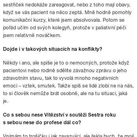
sestřiček nedokáže zareagovat, nebo z toho mají obavy,
když se vás pacient na něco zeptá. Mně hodně pomohly
komunikační kurzy, které jsem absolvovala. Potom se
pořád učím od svých kolegyň, protože v paliativní péči
jsem relativně nováčkem.
Dojde i v takových situacích na konflikty?
Někdy i ano, ale spíše je to o nemocných, protože když
pacientovi nebo rodině sdělíte závažnou zprávu o jeho
zdravotním stavu, tak to vyvolá mnoho negativních
emocí – vztek, smutek. Takže spíš se lidé zlobí ne na nás,
to si člověk nemůže brát osobně, ale na tu situaci, jaká
je.
Co s sebou nese Vítězství v soutěži Sestra roku
s sebou nese do profese dál co?
Vnímám to trošičku i jak zavazující, ale řekla bych, že mojí