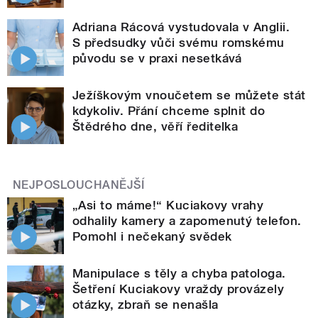
Adriana Rácová vystudovala v Anglii.
S předsudky vůči svému romskému
původu se v praxi nesetkává
Ježíškovým vnoučetem se můžete stát
kdykoliv. Přání chceme splnit do
Štědrého dne, věří ředitelka
NEJPOSLOUCHANĚJŠÍ
„Asi to máme!“ Kuciakovy vrahy
odhalily kamery a zapomenutý telefon.
Pomohl i nečekaný svědek
Manipulace s těly a chyba patologa.
Šetření Kuciakovy vraždy provázely
otázky, zbraň se nenašla