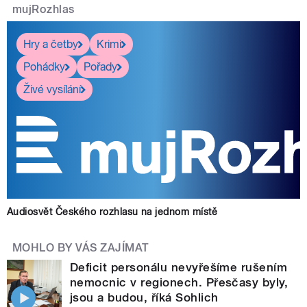
mujRozhlas
Hry a četby
Krimi
Pohádky
Pořady
Živé vysílání
Audiosvět Českého rozhlasu na jednom místě
MOHLO BY VÁS ZAJÍMAT
Deficit personálu nevyřešíme rušením
nemocnic v regionech. Přesčasy byly,
jsou a budou, říká Sohlich