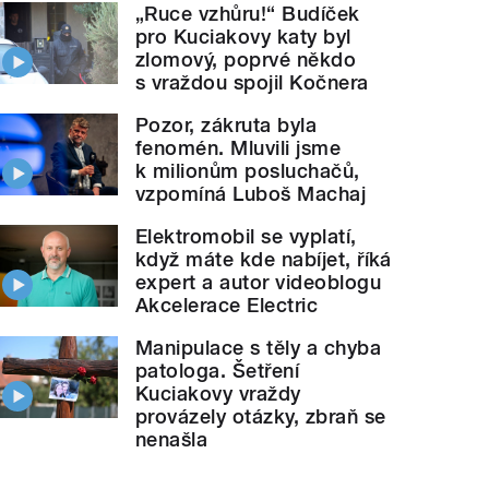
„Ruce vzhůru!“ Budíček
pro Kuciakovy katy byl
zlomový, poprvé někdo
s vraždou spojil Kočnera
Pozor, zákruta byla
fenomén. Mluvili jsme
k milionům posluchačů,
vzpomíná Luboš Machaj
Elektromobil se vyplatí,
když máte kde nabíjet, říká
expert a autor videoblogu
Akcelerace Electric
Manipulace s těly a chyba
patologa. Šetření
Kuciakovy vraždy
provázely otázky, zbraň se
nenašla