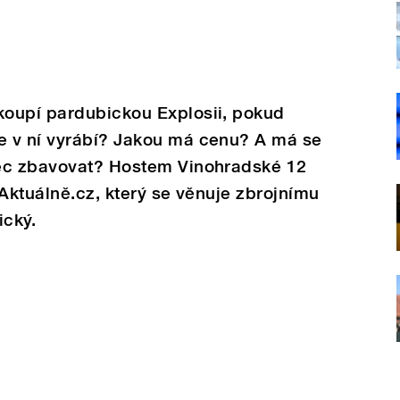
oupí pardubickou Explosii, pokud
 v ní vyrábí? Jakou má cenu? A má se
bec zbavovat? Hostem Vinohradské 12
r Aktuálně.cz, který se věnuje zbrojnímu
ický.