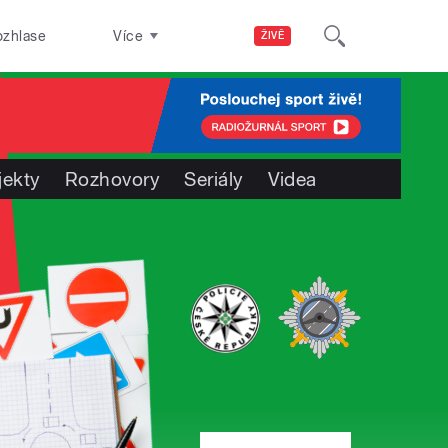
ozhlase
Více
ŽIVĚ
jekty
Rozhovory
Seriály
Videa