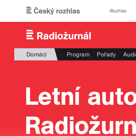
Přejít k hlavnímu obsahu
iRozhlas
Domácí
Program
Pořady
Audi