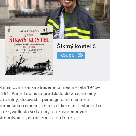
Šikmý kostel 3
Koupit
Románová kronika ztraceného města - léta 1945–
1961. Karin Lednická předkládá do značné míry
převratný, dosavadní paradigma měnící obraz
hornického regionu, jehož zahlazenou historii stále
překrývá tlustá vrstva mýtů a zakořeněných
stereotypů o „černé zemi a rudém kraji“.