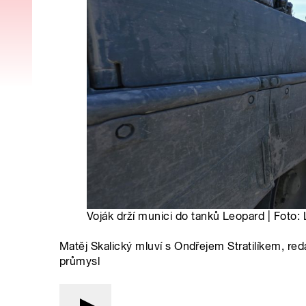
Voják drží munici do tanků Leopard | Foto:
Matěj Skalický mluví s Ondřejem Stratilíkem, re
průmysl