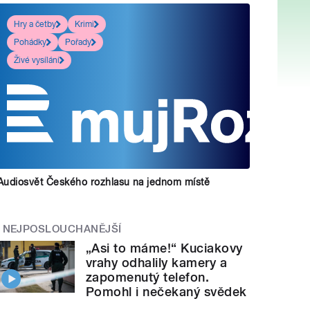
Hry a četby
Krimi
Pohádky
Pořady
Živé vysílání
Audiosvět Českého rozhlasu na jednom místě
NEJPOSLOUCHANĚJŠÍ
„Asi to máme!“ Kuciakovy
vrahy odhalily kamery a
zapomenutý telefon.
Pomohl i nečekaný svědek