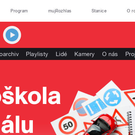
Program
mujRozhlas
Stanice
O r
oarchiv
Playlisty
Lidé
Kamery
O nás
Pro