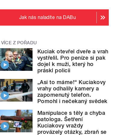
Jak nás naladíte na DABu
VÍCE Z POŘADU
Kuciak otevřel dveře a vrah
vystřelil. Pro peníze si pak
dojel k muži, který ho
práskl policii
„Asi to máme!“ Kuciakovy
vrahy odhalily kamery a
zapomenutý telefon.
Pomohl i nečekaný svědek
Manipulace s těly a chyba
patologa. Šetření
Kuciakovy vraždy
provázely otázky, zbraň se