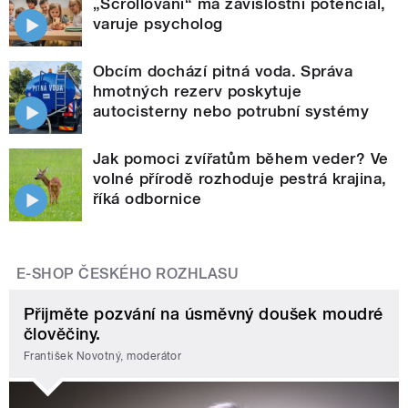
„Scrollování“ má závislostní potenciál,
varuje psycholog
Obcím dochází pitná voda. Správa
hmotných rezerv poskytuje
autocisterny nebo potrubní systémy
Jak pomoci zvířatům během veder? Ve
volné přírodě rozhoduje pestrá krajina,
říká odbornice
E-SHOP ČESKÉHO ROZHLASU
Přijměte pozvání na úsměvný doušek moudré
člověčiny.
František Novotný, moderátor