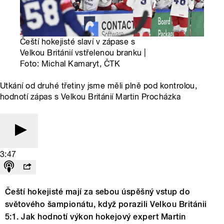
Čeští hokejisté slaví v zápase s
Velkou Británií vstřelenou branku |
Foto: Michal Kamaryt, ČTK
Utkání od druhé třetiny jsme měli plně pod kontrolou,
hodnotí zápas s Velkou Británií Martin Procházka
3:47
Čeští hokejisté mají za sebou úspěšný vstup do
světového šampionátu, když porazili Velkou Británii
5:1. Jak hodnotí výkon hokejový expert Martin