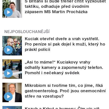
S Británií si bude trenér chtít vyzkoušet
taktiku, odhaduje před úvodním
zápasem MS Martin Procházka
NEJPOSLOUCHANĚJŠÍ
Kuciak otevřel dveře a vrah vystřelil.
Pro peníze si pak dojel k muži, který ho
práskl policii
„Asi to máme!“ Kuciakovy vrahy
odhalily kamery a zapomenutý telefon.
Pomohl i nečekaný svědek
Mikrobiom si tvoříme tím, co jíme, říká
gastroenterolog. Proč jsou onemocnění
střev na vzestupu?
Kozub a Krhut o humoru: Čím víc víš,