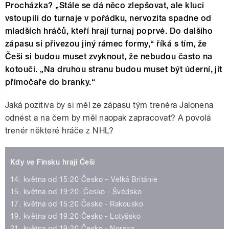
Procházka? „Stále se dá něco zlepšovat, ale kluci
vstoupili do turnaje v pořádku, nervozita spadne od
mladších hráčů, kteří hrají turnaj poprvé. Do dalšího
zápasu si přivezou jiný rámec formy,“ říká s tím, že
Češi si budou muset zvyknout, že nebudou často na
kotouči. „Na druhou stranu budou muset být úderní, jít
přímočaře do branky.“
Jaká pozitiva by si měl ze zápasu tým trenéra Jalonena
odnést a na čem by měl naopak zapracovat? A povolá
trenér některé hráče z NHL?
Kdy ve Finsku hrají Češi
14. května od 15:20 Česko – Velká Británie
15. května od 19:20 Česko - Švédsko
17. května od 15:20 Česko - Rakousko
19. května od 19:20 Česko - Lotyšsko
21. května od 19:20 Česko - Norsko