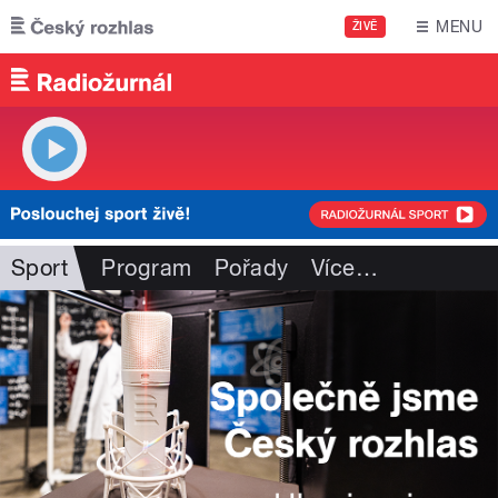
Přejít k hlavnímu obsahu
MENU
ŽIVĚ
Sport
Program
Pořady
Více
…