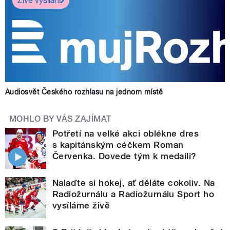
Živé vysílání
Audiosvět Českého rozhlasu na jednom místě
MOHLO BY VÁS ZAJÍMAT
Potřetí na velké akci oblékne dres
s kapitánským céčkem Roman
Červenka. Dovede tým k medaili?
Nalaďte si hokej, ať děláte cokoliv. Na
Radiožurnálu a Radiožurnálu Sport ho
vysíláme živě