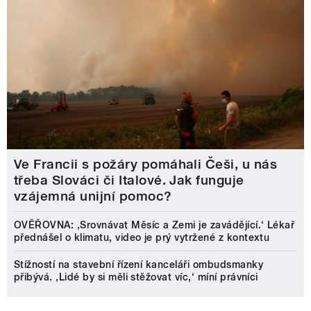
Ve Francii s požáry pomáhali Češi, u nás
třeba Slováci či Italové. Jak funguje
vzájemná unijní pomoc?
OVĚŘOVNA: ‚Srovnávat Měsíc a Zemi je zavádějící.‘ Lékař
přednášel o klimatu, video je prý vytržené z kontextu
Stížností na stavební řízení kanceláři ombudsmanky
přibývá. ‚Lidé by si měli stěžovat víc,‘ míní právníci