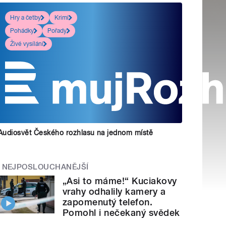
Hry a četby
Krimi
Pohádky
Pořady
Živé vysílání
Audiosvět Českého rozhlasu na jednom místě
NEJPOSLOUCHANĚJŠÍ
„Asi to máme!“ Kuciakovy
vrahy odhalily kamery a
zapomenutý telefon.
Pomohl i nečekaný svědek