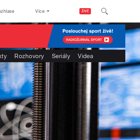
ozhlase
Více
ŽIVĚ
kty
Rozhovory
Seriály
Videa