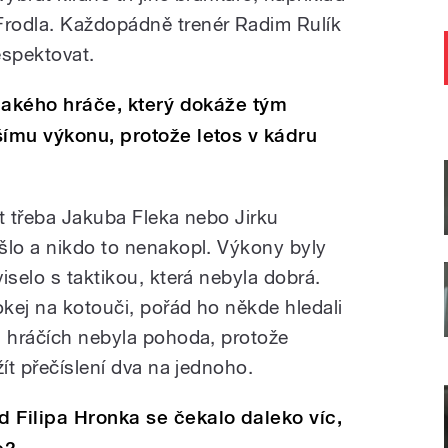
rodla. Každopádně trenér Radim Rulík
espektovat.
ějakého hráče, který dokáže tým
šímu výkonu, protože letos v kádru
t třeba Jakuba Fleka nebo Jirku
šlo a nikdo to nenakopl. Výkony byly
iselo s taktikou, která nebyla dobrá.
okej na kotouči, pořád ho někde hledali
a hráčích nebyla pohoda, protože
žít přečíslení dva na jednoho.
d Filipa Hronka se čekalo daleko víc,