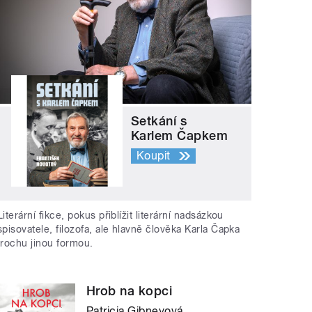
Setkání s
Karlem Čapkem
Koupit
Literární fikce, pokus přiblížit literární nadsázkou
spisovatele, filozofa, ale hlavně člověka Karla Čapka
trochu jinou formou.
Hrob na kopci
Patricia Gibneyová