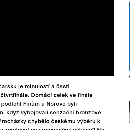
rsku je minulostí a čeští
 čtvrtfinále. Domácí celek ve finále
 podlehl Finům a Norové byli
, když vybojovali senzační bronzové
 Procházky chybělo českému výběru k
 vyznačoval nevyrovnanými výkony? Na