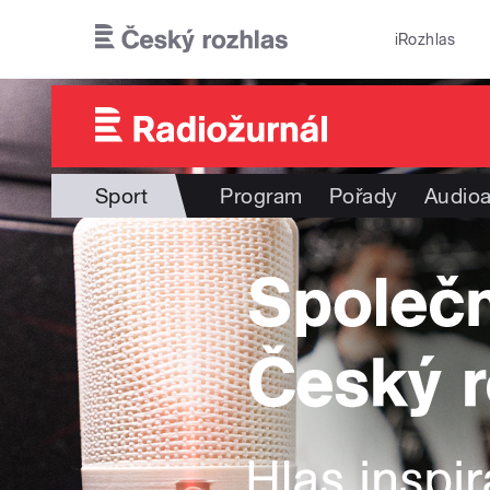
Přejít k hlavnímu obsahu
iRozhlas
Sport
Program
Pořady
Audioa