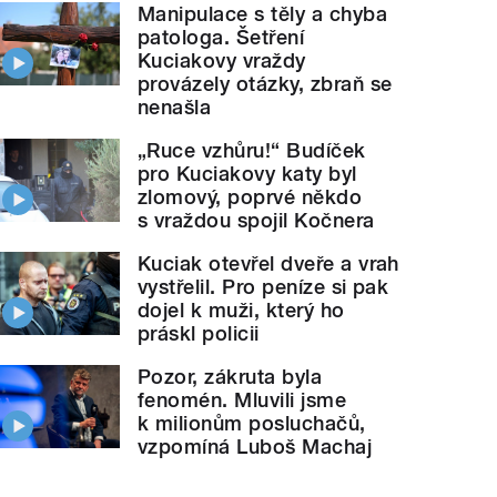
Manipulace s těly a chyba
patologa. Šetření
Kuciakovy vraždy
provázely otázky, zbraň se
nenašla
„Ruce vzhůru!“ Budíček
pro Kuciakovy katy byl
zlomový, poprvé někdo
s vraždou spojil Kočnera
Kuciak otevřel dveře a vrah
vystřelil. Pro peníze si pak
dojel k muži, který ho
práskl policii
Pozor, zákruta byla
fenomén. Mluvili jsme
k milionům posluchačů,
vzpomíná Luboš Machaj