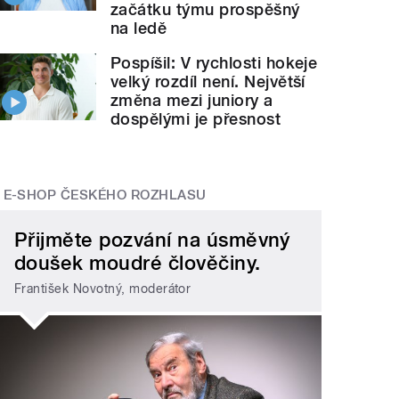
začátku týmu prospěšný
na ledě
Pospíšil: V rychlosti hokeje
velký rozdíl není. Největší
změna mezi juniory a
dospělými je přesnost
E-SHOP ČESKÉHO ROZHLASU
Přijměte pozvání na úsměvný
doušek moudré člověčiny.
František Novotný, moderátor