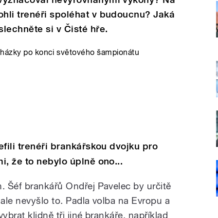
hli trenéři spoléhat v budoucnu? Jaká
lechněte si v Čisté hře.
ocházky po konci světového šampionátu
fili trenéři brankářskou dvojku pro
i, že to nebylo úplně ono...
 Šéf brankářů Ondřej Pavelec by určitě
ale nevyšlo to. Padla volba na Evropu a
ybrat klidně tři jiné brankáře, například