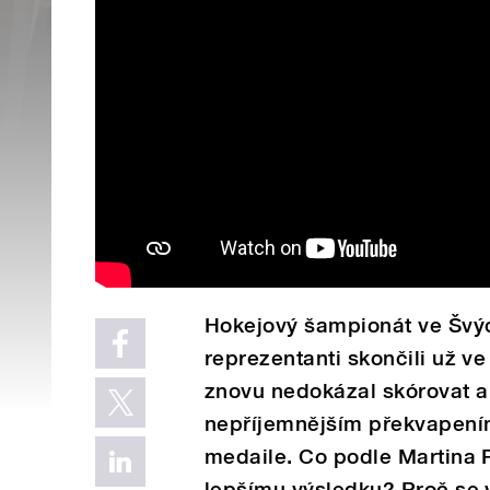
Hokejový šampionát ve Švýca
reprezentanti skončili už ve
znovu nedokázal skórovat a
nepříjemnějším překvapením
medaile. Co podle Martina
lepšímu výsledku? Proč se