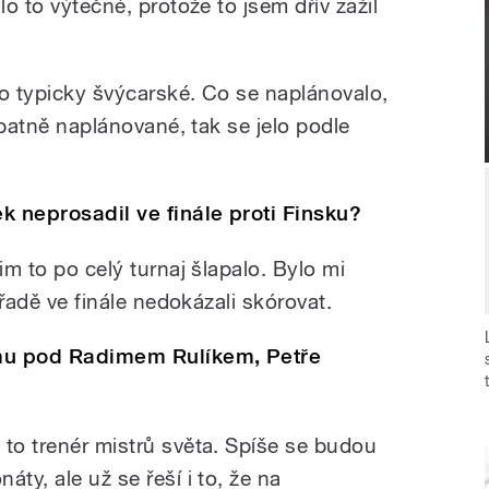
lo to výtečné, protože to jsem dřív zažil
lo typicky švýcarské. Co se naplánovalo,
 špatně naplánované, tak se jelo podle
k neprosadil ve finále proti Finsku?
im to po celý turnaj šlapalo. Bylo mi
v řadě ve finále nedokázali skórovat.
ýmu pod Radimem Rulíkem, Petře
 to trenér mistrů světa. Spíše se budou
ty, ale už se řeší i to, že na