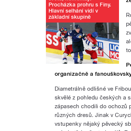
ž
Procházka prohru s Finy.
Hlavní selhání vidí v
R
základní skupině
pě
zv
a
t
P
organizačně a fanouškovsky
Diametrálně odlišné ve Fribo
skvělé z pohledu českých a 
zápasech chodili do ochozů př
různých dresů. Jinak v Cury
vstupenky nějaký pěvecký sbo