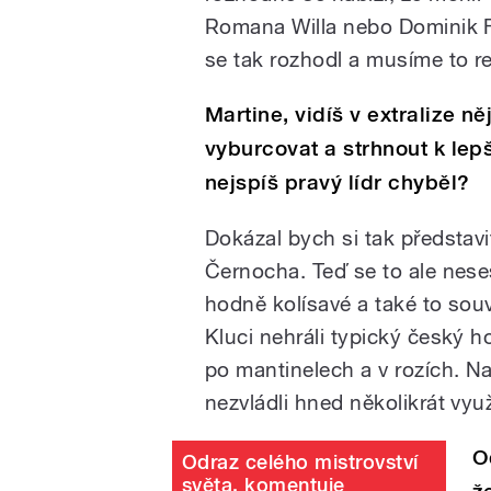
Romana Willa nebo Dominik F
se tak rozhodl a musíme to r
Martine, vidíš v extralize n
vyburcovat a strhnout k lep
nejspíš pravý lídr chyběl?
Dokázal bych si tak představi
Černocha. Teď se to ale nese
hodně kolísavé a také to souv
Kluci nehráli typický český h
po mantinelech a v rozích. N
nezvládli hned několikrát vyu
O
Odraz celého mistrovství
světa, komentuje