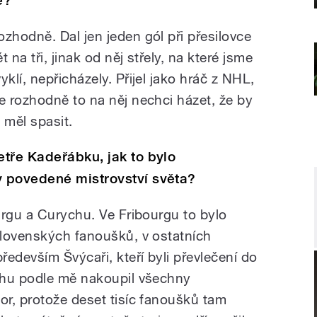
e?
ozhodně. Dal jen jeden gól při přesilovce
t na tři, jinak od něj střely, na které jsme
yklí, nepřicházely. Přijel jako hráč z NHL,
le rozhodně to na něj nechci házet, že by
o měl spasit.
etře Kadeřábku, jak to bylo
 povedené mistrovství světa?
urgu a Curychu. Ve Fribourgu to bylo
slovenských fanoušků, v ostatních
edevším Švýcaři, kteří byli převlečení do
chu podle mě nakoupil všechny
r, protože deset tisíc fanoušků tam