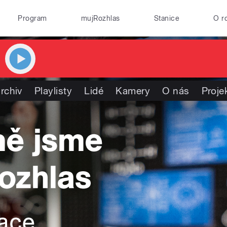
Program
mujRozhlas
Stanice
O r
rchiv
Playlisty
Lidé
Kamery
O nás
Proje