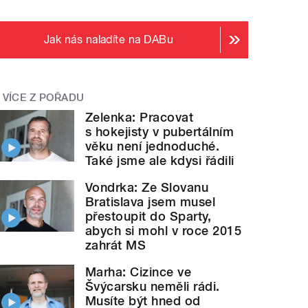
Jak nás naladíte na DABu
VÍCE Z POŘADU
Zelenka: Pracovat
s hokejisty v pubertálním
věku není jednoduché.
Také jsme ale kdysi řádili
Vondrka: Ze Slovanu
Bratislava jsem musel
přestoupit do Sparty,
abych si mohl v roce 2015
zahrát MS
Marha: Cizince ve
Švýcarsku neměli rádi.
Musíte být hned od