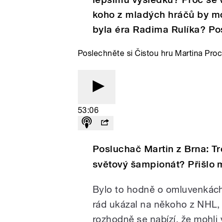
koho z mladých hráčů by mo
byla éra Radima Rulíka? Pos
Poslechněte si Čistou hru Martina Pr
53:06
Posluchač Martin z Brna: Tre
světový šampionát? Přišlo m
Bylo to hodně o omluvenkách.
rád ukázal na někoho z NHL, 
rozhodně se nabízí, že mohli v