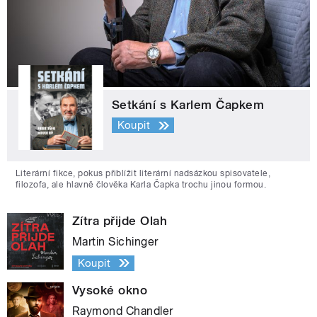
Setkání s Karlem Čapkem
Koupit
Literární fikce, pokus přiblížit literární nadsázkou spisovatele,
filozofa, ale hlavně člověka Karla Čapka trochu jinou formou.
Zítra přijde Olah
Martin Sichinger
Koupit
Vysoké okno
Raymond Chandler