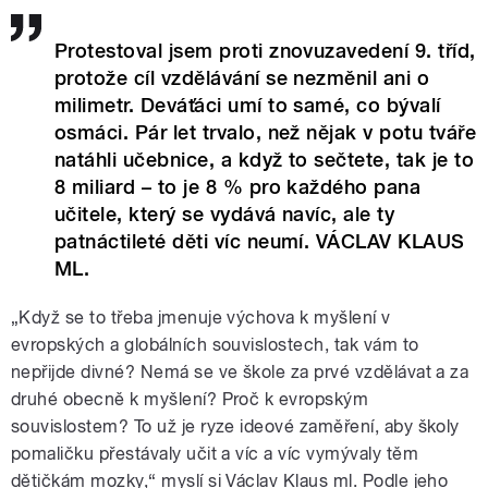
Protestoval jsem proti znovuzavedení 9. tříd,
protože cíl vzdělávání se nezměnil ani o
milimetr. Deváťáci umí to samé, co bývalí
osmáci. Pár let trvalo, než nějak v potu tváře
natáhli učebnice, a když to sečtete, tak je to
8 miliard – to je 8 % pro každého pana
učitele, který se vydává navíc, ale ty
patnáctileté děti víc neumí. VÁCLAV KLAUS
ML.
„Když se to třeba jmenuje výchova k myšlení v
evropských a globálních souvislostech, tak vám to
nepřijde divné? Nemá se ve škole za prvé vzdělávat a za
druhé obecně k myšlení? Proč k evropským
souvislostem? To už je ryze ideové zaměření, aby školy
pomaličku přestávaly učit a víc a víc vymývaly těm
dětičkám mozky,“ myslí si Václav Klaus ml. Podle jeho