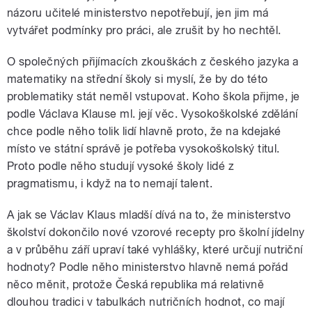
názoru učitelé ministerstvo nepotřebují, jen jim má
vytvářet podmínky pro práci, ale zrušit by ho nechtěl.
O společných přijímacích zkouškách z českého jazyka a
matematiky na střední školy si myslí, že by do této
problematiky stát neměl vstupovat. Koho škola přijme, je
podle Václava Klause ml. její věc. Vysokoškolské zdělání
chce podle něho tolik lidí hlavně proto, že na kdejaké
místo ve státní správě je potřeba vysokoškolský titul.
Proto podle něho studují vysoké školy lidé z
pragmatismu, i když na to nemají talent.
A jak se Václav Klaus mladší dívá na to, že ministerstvo
školství dokončilo nové vzorové recepty pro školní jídelny
a v průběhu září upraví také vyhlášky, které určují nutriční
hodnoty? Podle něho ministerstvo hlavně nemá pořád
něco měnit, protože Česká republika má relativně
dlouhou tradici v tabulkách nutričních hodnot, co mají