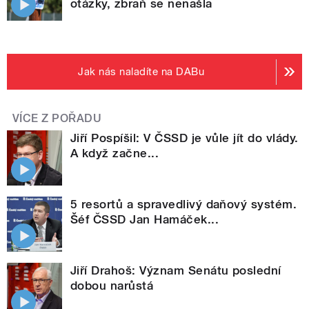
otázky, zbraň se nenašla
Jak nás naladíte na DABu
VÍCE Z POŘADU
Jiří Pospíšil: V ČSSD je vůle jít do vlády.
A když začne...
5 resortů a spravedlivý daňový systém.
Šéf ČSSD Jan Hamáček...
Jiří Drahoš: Význam Senátu poslední
dobou narůstá