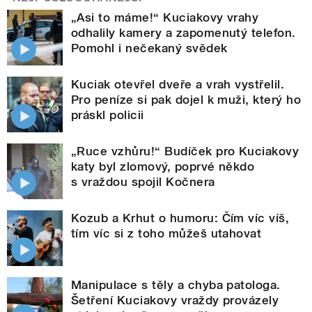
„Asi to máme!“ Kuciakovy vrahy
odhalily kamery a zapomenutý telefon.
Pomohl i nečekaný svědek
Kuciak otevřel dveře a vrah vystřelil.
Pro peníze si pak dojel k muži, který ho
práskl policii
„Ruce vzhůru!“ Budíček pro Kuciakovy
katy byl zlomový, poprvé někdo
s vraždou spojil Kočnera
Kozub a Krhut o humoru: Čím víc víš,
tím víc si z toho můžeš utahovat
Manipulace s těly a chyba patologa.
Šetření Kuciakovy vraždy provázely