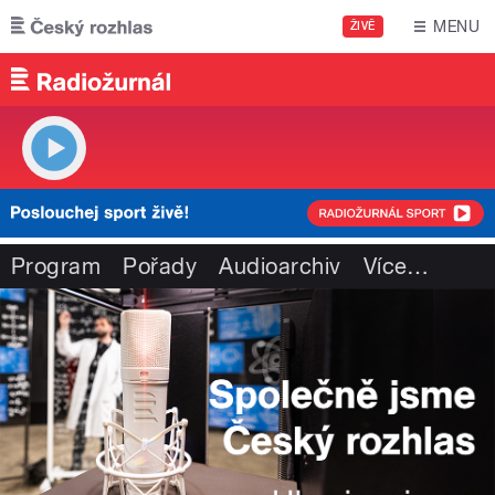
Přejít k hlavnímu obsahu
MENU
ŽIVĚ
Program
Pořady
Audioarchiv
Více
…