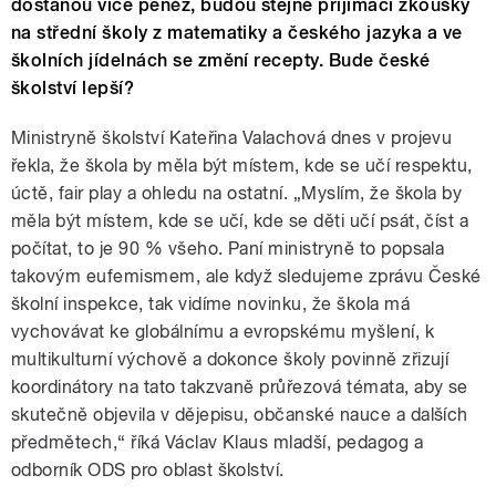
dostanou více peněz, budou stejné přijímací zkoušky
na střední školy z matematiky a českého jazyka a ve
školních jídelnách se změní recepty. Bude české
školství lepší?
Ministryně školství Kateřina Valachová dnes v projevu
řekla, že škola by měla být místem, kde se učí respektu,
úctě, fair play a ohledu na ostatní. „Myslím, že škola by
měla být místem, kde se učí, kde se děti učí psát, číst a
počítat, to je 90 % všeho. Paní ministryně to popsala
takovým eufemismem, ale když sledujeme zprávu České
školní inspekce, tak vidíme novinku, že škola má
vychovávat ke globálnímu a evropskému myšlení, k
multikulturní výchově a dokonce školy povinně zřizují
koordinátory na tato takzvaně průřezová témata, aby se
skutečně objevila v dějepisu, občanské nauce a dalších
předmětech,“ říká Václav Klaus mladší, pedagog a
odborník ODS pro oblast školství.