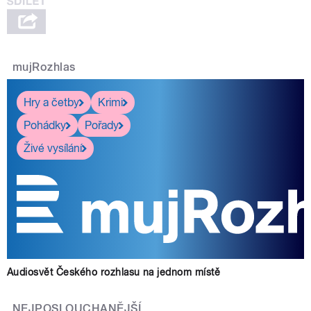
mujRozhlas
Hry a četby
Krimi
Pohádky
Pořady
Živé vysílání
Audiosvět Českého rozhlasu na jednom místě
NEJPOSLOUCHANĚJŠÍ