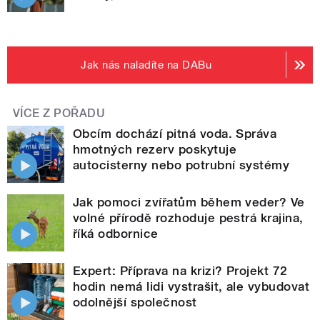
Jak nás naladíte na DABu
VÍCE Z POŘADU
Obcím dochází pitná voda. Správa
hmotných rezerv poskytuje
autocisterny nebo potrubní systémy
Jak pomoci zvířatům během veder? Ve
volné přírodě rozhoduje pestrá krajina,
říká odbornice
Expert: Příprava na krizi? Projekt 72
hodin nemá lidi vystrašit, ale vybudovat
odolnější společnost