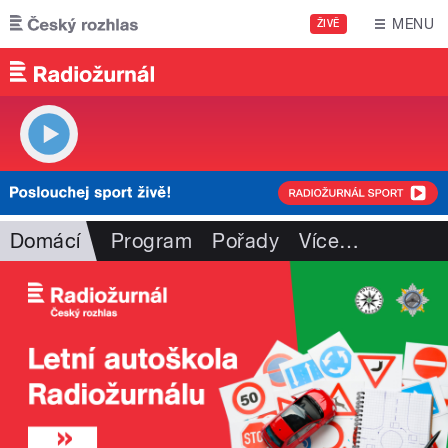
Přejít k hlavnímu obsahu
MENU
ŽIVĚ
Domácí
Program
Pořady
Více
…