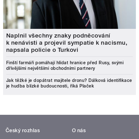
Naplnil všechny znaky podněcování
k nenávisti a projevil sympatie k nacismu,
napsala policie o Turkovi
Finští farmáři pomáhají hlídat hranice před Rusy, svými
dřívějšími největšími obchodními partnery
Jak těžké je dopátrat majitele dronu? Dálková identifikace
je hudba blízké budoucnosti, říká Plaček
Český rozhlas
O nás