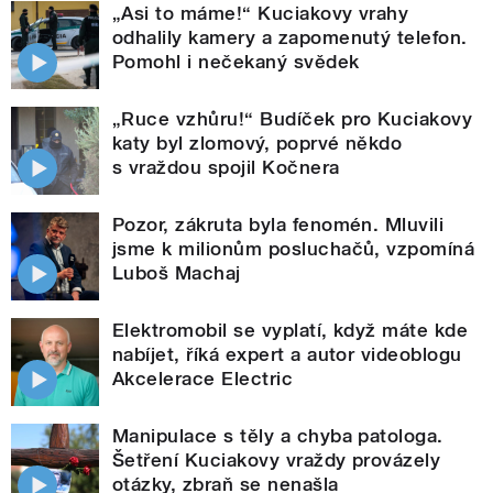
„Asi to máme!“ Kuciakovy vrahy
odhalily kamery a zapomenutý telefon.
Pomohl i nečekaný svědek
„Ruce vzhůru!“ Budíček pro Kuciakovy
katy byl zlomový, poprvé někdo
s vraždou spojil Kočnera
Pozor, zákruta byla fenomén. Mluvili
jsme k milionům posluchačů, vzpomíná
Luboš Machaj
Elektromobil se vyplatí, když máte kde
nabíjet, říká expert a autor videoblogu
Akcelerace Electric
Manipulace s těly a chyba patologa.
Šetření Kuciakovy vraždy provázely
otázky, zbraň se nenašla