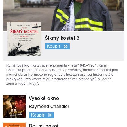
Šikmý kostel 3
Koupit
Románová kronika ztraceného města - léta 1945–1961. Karin
Lednická předkládá do značné míry převratný, dosavadní paradigma
měnící obraz hornického regionu, jehož zahlazenou historii stále
překrývá tlustá vrstva mýtů a zakořeněných stereotypů o „černé
zemi a rudém kraji“.
Vysoké okno
Raymond Chandler
Koupit
Dej mi pokoj