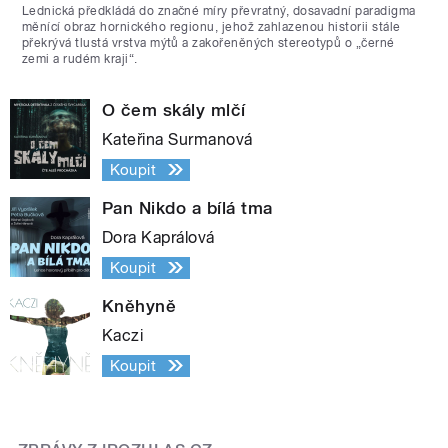
Lednická předkládá do značné míry převratný, dosavadní paradigma
měnící obraz hornického regionu, jehož zahlazenou historii stále
překrývá tlustá vrstva mýtů a zakořeněných stereotypů o „černé
zemi a rudém kraji“.
O čem skály mlčí
Kateřina Surmanová
Koupit
Pan Nikdo a bílá tma
Dora Kaprálová
Koupit
Kněhyně
Kaczi
Koupit