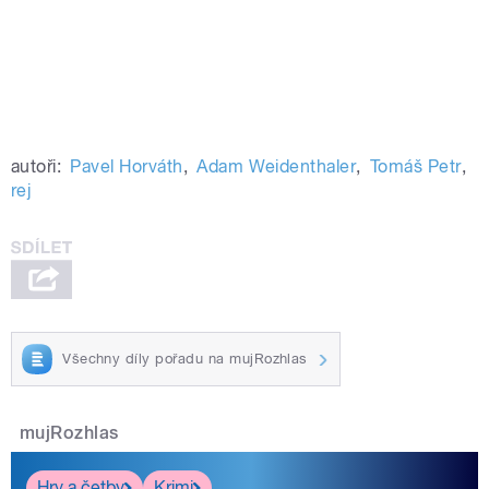
autoři:
Pavel Horváth
,
Adam Weidenthaler
,
Tomáš Petr
,
rej
Všechny díly pořadu na mujRozhlas
mujRozhlas
Hry a četby
Krimi