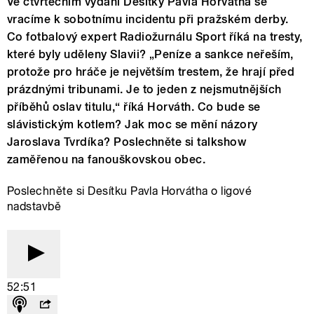
Ve čtvrtečním vydání Desítky Pavla Horvátha se
vracíme k sobotnímu incidentu při pražském derby.
Co fotbalový expert Radiožurnálu Sport říká na tresty,
které byly uděleny Slavii? „Peníze a sankce neřeším,
protože pro hráče je největším trestem, že hrají před
prázdnými tribunami. Je to jeden z nejsmutnějších
příběhů oslav titulu,“ říká Horváth. Co bude se
slávistickým kotlem? Jak moc se mění názory
Jaroslava Tvrdíka? Poslechněte si talkshow
zaměřenou na fanouškovskou obec.
Poslechněte si Desítku Pavla Horvátha o ligové
nadstavbě
52:51