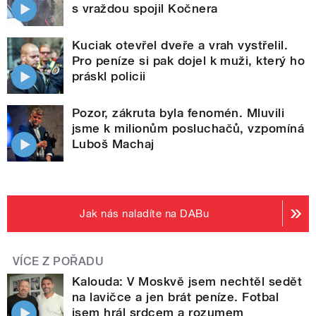
s vraždou spojil Kočnera
Kuciak otevřel dveře a vrah vystřelil.
Pro peníze si pak dojel k muži, který ho
práskl policii
Pozor, zákruta byla fenomén. Mluvili
jsme k milionům posluchačů, vzpomíná
Luboš Machaj
Jak nás naladíte na DABu
VÍCE Z POŘADU
Kalouda: V Moskvě jsem nechtěl sedět
na lavičce a jen brát peníze. Fotbal
jsem hrál srdcem a rozumem