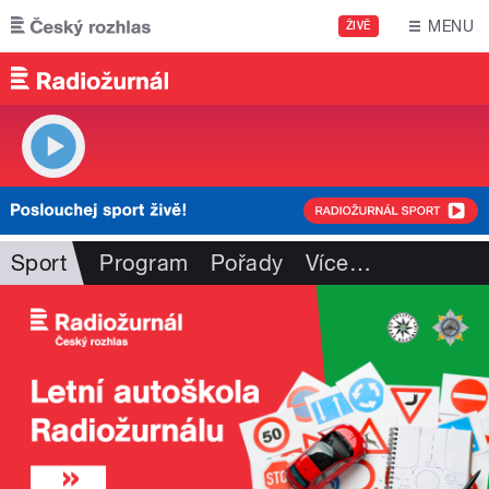
Přejít k hlavnímu obsahu
MENU
ŽIVĚ
Sport
Program
Pořady
Více
…