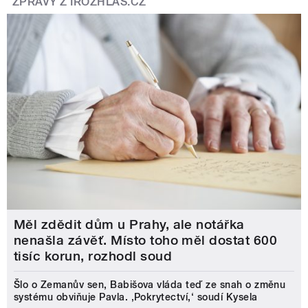
ZPRÁVY Z IROZHLAS.CZ
Měl zdědit dům u Prahy, ale notářka
nenašla závěť. Místo toho měl dostat 600
tisíc korun, rozhodl soud
Šlo o Zemanův sen, Babišova vláda teď ze snah o změnu
systému obviňuje Pavla. ‚Pokrytectví,‘ soudí Kysela