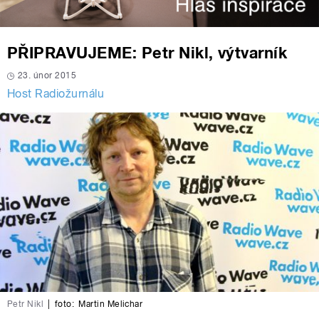
PŘIPRAVUJEME: Petr Nikl, výtvarník
23. únor 2015
Host Radiožurnálu
Petr Nikl
|
foto:
Martin Melichar