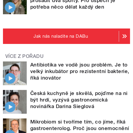
prosadit dva sporty. Pro úspěch je
potřeba něco dělat každý den
Jak nás naladíte na DABu
VÍCE Z POŘADU
Antibiotika ve vodě jsou problém. Je to
velký inkubátor pro rezistentní bakterie,
říká inovátor
Česká kuchyně je skvělá, pojďme na ni
být hrdí, vyzývá gastronomická
novinářka Darina Sieglová
Mikrobiom si tvoříme tím, co jíme, říká
gastroenterolog. Proč jsou onemocnění