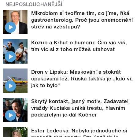
NEJPOSLOUCHANĚJŠÍ
Mikrobiom si tvoříme tím, co jíme, říká
gastroenterolog. Proč jsou onemocnění
střev na vzestupu?
Kozub a Krhut o humoru: Čím víc víš,
tím víc si z toho můžeš utahovat
Dron v Lipsku: Maskování a stokrát
opakovaná lež. Ruská taktika je „kdo ví,
jak to bylo“
Skrytý kontakt, jasný motiv. Zadavatel
vraždy Kuciaka uniká trestu, hlavním
podezřelým je dál Kočner
Ester Ledecká: Nebylo jednoduché si