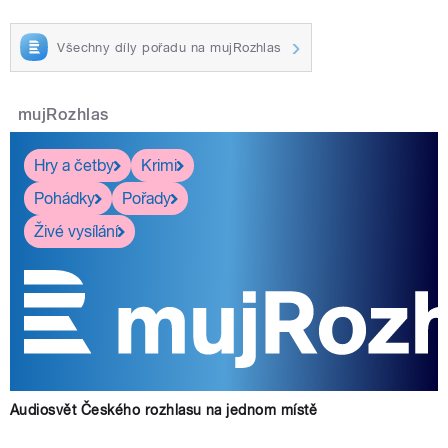
Všechny díly pořadu na mujRozhlas
mujRozhlas
Hry a četby
Krimi
Pohádky
Pořady
Živé vysílání
Audiosvět Českého rozhlasu na jednom místě