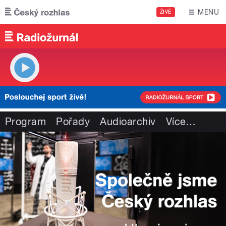
Přejít k hlavnímu obsahu
MENU
ŽIVĚ
Program
Pořady
Audioarchiv
Více
…