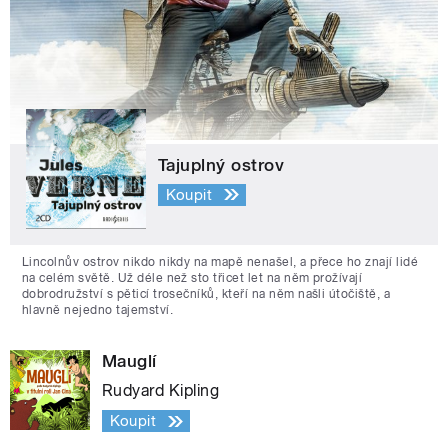
Tajuplný ostrov
Koupit
Lincolnův ostrov nikdo nikdy na mapě nenašel, a přece ho znají lidé
na celém světě. Už déle než sto třicet let na něm prožívají
dobrodružství s pěticí trosečníků, kteří na něm našli útočiště, a
hlavně nejedno tajemství.
Mauglí
Rudyard Kipling
Koupit