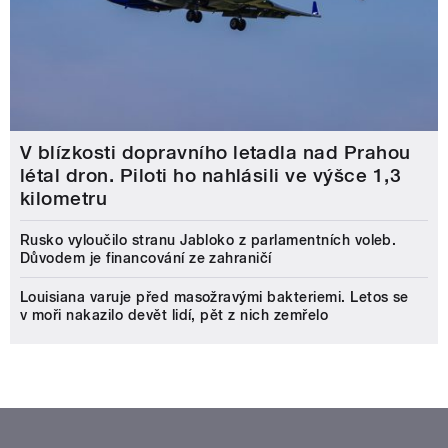
V blízkosti dopravního letadla nad Prahou
létal dron. Piloti ho nahlásili ve výšce 1,3
kilometru
Rusko vyloučilo stranu Jabloko z parlamentních voleb.
Důvodem je financování ze zahraničí
Louisiana varuje před masožravými bakteriemi. Letos se
v moři nakazilo devět lidí, pět z nich zemřelo