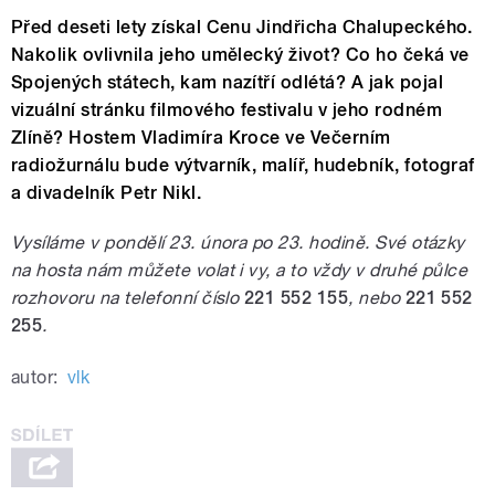
Před deseti lety získal Cenu Jindřicha Chalupeckého.
Nakolik ovlivnila jeho umělecký život? Co ho čeká ve
Spojených státech, kam nazítří odlétá? A jak pojal
vizuální stránku filmového festivalu v jeho rodném
Zlíně? Hostem Vladimíra Kroce ve Večerním
radiožurnálu bude výtvarník, malíř, hudebník, fotograf
a divadelník Petr Nikl.
Vysíláme v pondělí 23. února po 23. hodině. Své otázky
na hosta nám můžete volat i vy, a to vždy v druhé půlce
rozhovoru na telefonní číslo
221 552 155
, nebo
221 552
255
.
autor:
vlk