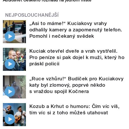
NEJPOSLOUCHANĚJŠÍ
„Asi to máme!“ Kuciakovy vrahy
odhalily kamery a zapomenutý telefon.
Pomohl i nečekaný svědek
Kuciak otevřel dveře a vrah vystřelil.
Pro peníze si pak dojel k muži, který ho
práskl policii
„Ruce vzhůru!“ Budíček pro Kuciakovy
katy byl zlomový, poprvé někdo
s vraždou spojil Kočnera
Kozub a Krhut o humoru: Čím víc víš,
tím víc si z toho můžeš utahovat