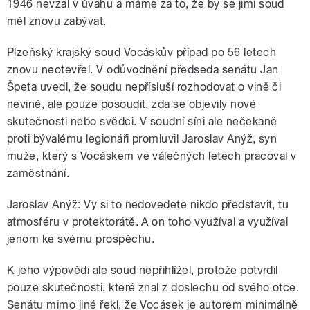
1946 nevzal v úvahu a máme za to, že by se jimi soud
měl znovu zabývat.
Plzeňský krajský soud Vocáskův případ po 56 letech
znovu neotevřel. V odůvodnění předseda senátu Jan
Špeta uvedl, že soudu nepřísluší rozhodovat o vině či
nevině, ale pouze posoudit, zda se objevily nové
skutečnosti nebo svědci. V soudní síni ale nečekaně
proti bývalému legionáři promluvil Jaroslav Anýž, syn
muže, který s Vocáskem ve válečných letech pracoval v
zaměstnání.
Jaroslav Anýž: Vy si to nedovedete nikdo představit, tu
atmosféru v protektorátě. A on toho využíval a využíval
jenom ke svému prospěchu.
K jeho výpovědi ale soud nepřihlížel, protože potvrdil
pouze skutečnosti, které znal z doslechu od svého otce.
Senátu mimo jiné řekl, že Vocásek je autorem minimálně