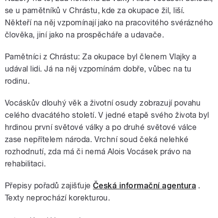
se u pamětníků v Chrástu, kde za okupace žil, liší.
Někteří na něj vzpomínají jako na pracovitého svérázného
člověka, jiní jako na prospěcháře a udavače.
Pamětníci z Chrástu: Za okupace byl členem Vlajky a
udával lidi. Já na něj vzpomínám dobře, vůbec na tu
rodinu.
Vocáskův dlouhý věk a životní osudy zobrazují povahu
celého dvacátého století. V jedné etapě svého života byl
hrdinou první světové války a po druhé světové válce
zase nepřítelem národa. Vrchní soud čeká nelehké
rozhodnutí, zda má či nemá Alois Vocásek právo na
rehabilitaci.
Přepisy pořadů zajišťuje
Česká informační agentura
.
Texty neprochází korekturou.