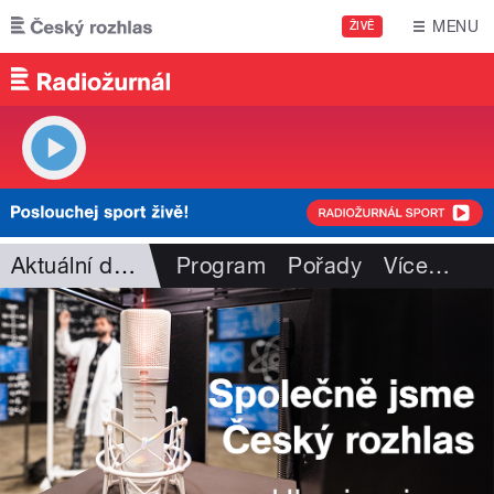
Přejít k hlavnímu obsahu
MENU
ŽIVĚ
Aktuální dění
Program
Pořady
Více
…