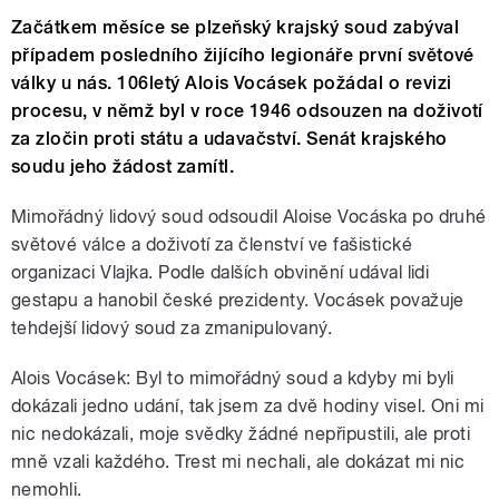
Začátkem měsíce se plzeňský krajský soud zabýval
případem posledního žijícího legionáře první světové
války u nás. 106letý Alois Vocásek požádal o revizi
procesu, v němž byl v roce 1946 odsouzen na doživotí
za zločin proti státu a udavačství. Senát krajského
soudu jeho žádost zamítl.
Mimořádný lidový soud odsoudil Aloise Vocáska po druhé
světové válce a doživotí za členství ve fašistické
organizaci Vlajka. Podle dalších obvinění udával lidi
gestapu a hanobil české prezidenty. Vocásek považuje
tehdejší lidový soud za zmanipulovaný.
Alois Vocásek: Byl to mimořádný soud a kdyby mi byli
dokázali jedno udání, tak jsem za dvě hodiny visel. Oni mi
nic nedokázali, moje svědky žádné nepřipustili, ale proti
mně vzali každého. Trest mi nechali, ale dokázat mi nic
nemohli.