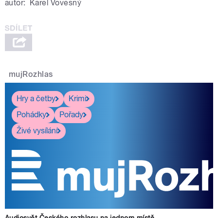
autor:
Karel Vovesný
mujRozhlas
Hry a četby
Krimi
Pohádky
Pořady
Živé vysílání
Audiosvět Českého rozhlasu na jednom místě