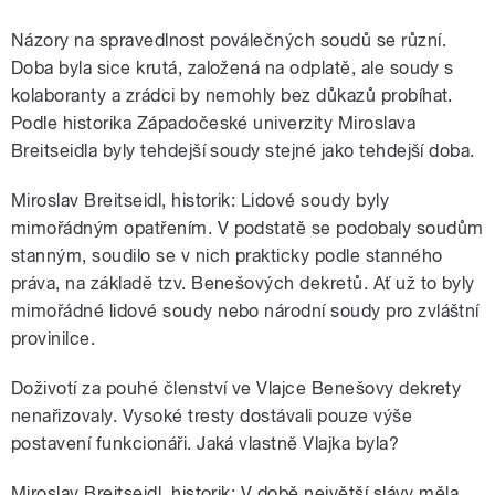
Názory na spravedlnost poválečných soudů se různí.
Doba byla sice krutá, založená na odplatě, ale soudy s
kolaboranty a zrádci by nemohly bez důkazů probíhat.
Podle historika Západočeské univerzity Miroslava
Breitseidla byly tehdejší soudy stejné jako tehdejší doba.
Miroslav Breitseidl, historik: Lidové soudy byly
mimořádným opatřením. V podstatě se podobaly soudům
stanným, soudilo se v nich prakticky podle stanného
práva, na základě tzv. Benešových dekretů. Ať už to byly
mimořádné lidové soudy nebo národní soudy pro zvláštní
provinilce.
Doživotí za pouhé členství ve Vlajce Benešovy dekrety
nenařizovaly. Vysoké tresty dostávali pouze výše
postavení funkcionáři. Jaká vlastně Vlajka byla?
Miroslav Breitseidl, historik: V době největší slávy měla