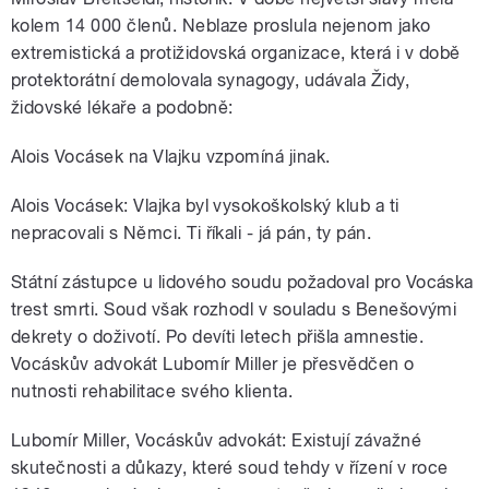
kolem 14 000 členů. Neblaze proslula nejenom jako
extremistická a protižidovská organizace, která i v době
protektorátní demolovala synagogy, udávala Židy,
židovské lékaře a podobně:
Alois Vocásek na Vlajku vzpomíná jinak.
Alois Vocásek: Vlajka byl vysokoškolský klub a ti
nepracovali s Němci. Ti říkali - já pán, ty pán.
Státní zástupce u lidového soudu požadoval pro Vocáska
trest smrti. Soud však rozhodl v souladu s Benešovými
dekrety o doživotí. Po devíti letech přišla amnestie.
Vocáskův advokát Lubomír Miller je přesvědčen o
nutnosti rehabilitace svého klienta.
Lubomír Miller, Vocáskův advokát: Existují závažné
skutečnosti a důkazy, které soud tehdy v řízení v roce