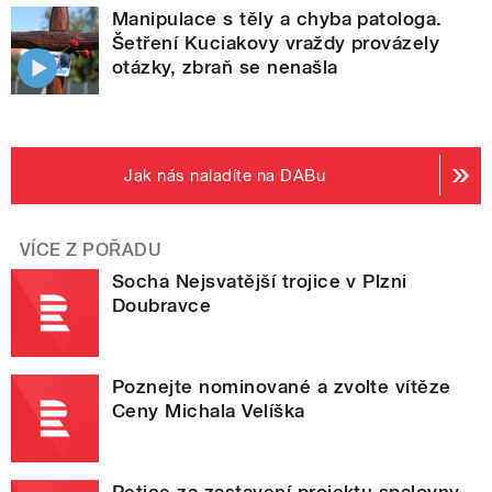
Manipulace s těly a chyba patologa.
Šetření Kuciakovy vraždy provázely
otázky, zbraň se nenašla
Jak nás naladíte na DABu
VÍCE Z POŘADU
Socha Nejsvatější trojice v Plzni
Doubravce
Poznejte nominované a zvolte vítěze
Ceny Michala Velíška
Petice za zastavení projektu spalovny