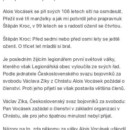
Alois Vocásek se při svých 106 letech sítí na osmdesát.
Přežil své tři manželky a jak mi potvrdil jeho prapravnuk
Štěpán Kroc, v 99 letech se s radostí oženil se čtvrtou.
Štěpán Kroc: Před sedmi nebo před osmi lety se ještě
oženil. O třicet let mladší si bral.
Je posledním žijícím legionářem první světové války,
kterého však Legionářská obec vyloučila ze svých řad.
Podle jednatele Československého svazu bojovníků za
svobodu Václava Zíky z Chrástu Alois Vocásek požádal o
členství. Proti jeho přijetí se však postavila většina členů.
Václav Zíka, Československý svaz bojovníků za svobodu:
Pan Vocásek zažádal o členství v základní organizaci v
Chrástu, ale pro jeho špatnou minulost nebyl přijat.
Názory na to, zda někomu za války Alois Vocásek uškodil,