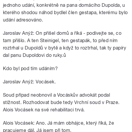
jednoho udání, konkrétně na pana domácího Dupolda, u
kterého shodou náhod bydlel člen gestapa, kterému bylo
udání adresováno.
Jaroslav Anýž: On přišel domů a říká - podívejte se, co
tam přišlo. A ten Steinigel, ten gestapák, to před ním
roztrhal u Dupoldů v bytě a když to roztrhal, tak ty papíry
dal panu Dupoldovi do ruky.ů
Kdo byl pod tím udáním?
Jaroslav Anýž: Vocásek.
Soud případ neobnovil a Vocáskův advokát podal
stížnost. Rozhodovat bude tedy Vrchní soud v Praze.
Alois Vocásek na své rehabilitaci trvá.
Alois Vocásek: Ano. Já mám obhájce, který říká, že
pracujeme dál. Já jsem při tom.