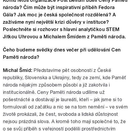
Komu letos organizace Post Bellum udělí Ceny Paměti
národa? Čím může být inspirativní příběh Fedora
Gála? Jak moc je česká společnost rozdělená? A
zažíváme nyní největší krizi důvěry v instituce?
Poslechněte si rozhovor s hlavní analytičkou STEM
Jitkou Uhrovou a Michalem Šmídem z Paměti národa.
Čeho budeme svědky dnes večer při udělování Cen
Paměti národa?
Michal Šmíd:
Představíme pět osobností z České
republiky, Slovenska a Ukrajiny, tedy ze zemí, kde Paměť
národa nějakým způsobem působí a již zakotvila i
institucionálně. Ceny Paměti národa udílíme už
pošestnácté a dostávají je laureáti, kteří – jak jsme si to
formulovali od začátku a nic se na tom nemění – ve svém
životě prokázali, že čest, svoboda a lidská důstojnost
nejsou prázdná slova. A kromě toho mají společné to, že
o se svůj příběh s veřejností podělili prostřednictvím