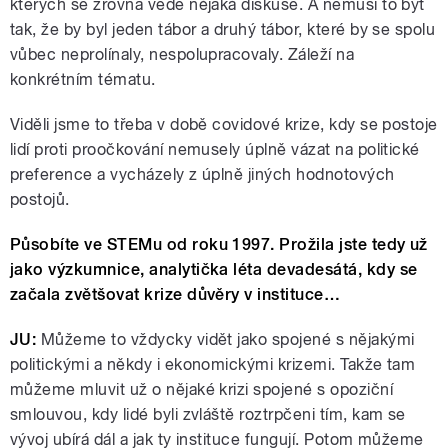
kterých se zrovna vede nějaká diskuse. A nemusí to být
tak, že by byl jeden tábor a druhý tábor, které by se spolu
vůbec neprolínaly, nespolupracovaly. Záleží na
konkrétním tématu.
Viděli jsme to třeba v době covidové krize, kdy se postoje
lidí proti proočkování nemusely úplně vázat na politické
preference a vycházely z úplně jiných hodnotových
postojů.
Působíte ve STEMu od roku 1997. Prožila jste tedy už
jako výzkumnice, analytička léta devadesátá, kdy se
začala zvětšovat krize důvěry v instituce…
JU:
Můžeme to vždycky vidět jako spojené s nějakými
politickými a někdy i ekonomickými krizemi. Takže tam
můžeme mluvit už o nějaké krizi spojené s opoziční
smlouvou, kdy lidé byli zvláště roztrpčeni tím, kam se
vývoj ubírá dál a jak ty instituce fungují. Potom můžeme