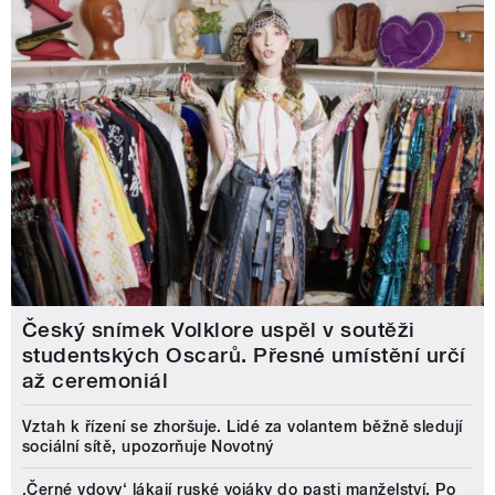
Český snímek Volklore uspěl v soutěži
studentských Oscarů. Přesné umístění určí
až ceremoniál
Vztah k řízení se zhoršuje. Lidé za volantem běžně sledují
sociální sítě, upozorňuje Novotný
‚Černé vdovy‘ lákají ruské vojáky do pasti manželství. Po