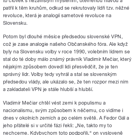
to člověk s nezávislým myšlením, otevřenou hlavou a
patřil k těm kruhům, odkud se rekrutovaly lídři tzv. něžné
revoluce, která je analogií sametové revoluce na
Slovensku.
Potom byl dlouhé měsíce předsedou slovenské VPN,
což je zase analogie našeho Občanského fóra. Ale když
byly na Slovensku volby v roce 1990, volebním lídrem se
stal do té doby málo známý právník Vladimír Mečiar, který
nějakým způsobem dovedl lidi přesvědčit, že je ten
správný lídr. Volby tedy vyhrál a stal se slovenským
předsedou vlády, ale ukázalo se, že ten rozpor mezi ním
a zakladateli VPN je stále hlubší a hlubší.
Vladimír Mečiar chtěl vést zemi k populismu a
nacionalismu, svým způsobem k něčemu, co vidíme i
dnes v okolních zemích a po celém světě. A Fedor Gál a
jeho přátelé si v určité fázi řekli: „Ne, takto my to
nechceme. Kdybychom toto podpořili,“ on vysloveně