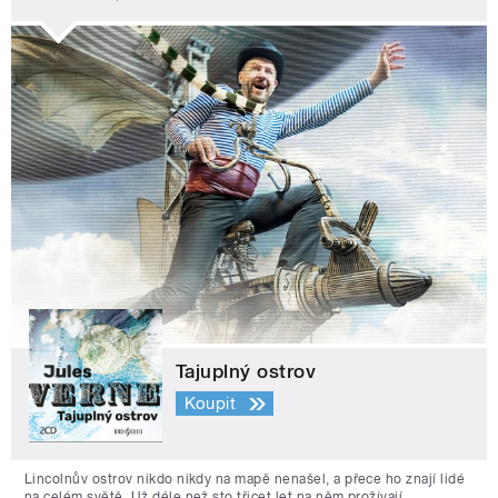
Tajuplný ostrov
Koupit
Lincolnův ostrov nikdo nikdy na mapě nenašel, a přece ho znají lidé
na celém světě. Už déle než sto třicet let na něm prožívají