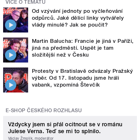
VÍCE O TÉMATU
Od vzývání jednoty po vyčleňování
odpůrců. Jaké dělící linky vytvářely
vlády minulé? Jak se poučit?
Martin Balucha: Francie je jiná v Paříži,
jiná na předměstí. Uspět je tam
složitější než v Česku
Protesty v Bratislavě odvázaly Pražský
výběr. Od 17. listopadu jsme hráli
vabank, vzpomíná Števčík
E-SHOP ČESKÉHO ROZHLASU
Vždycky jsem si přál ocitnout se v románu
Julese Verna. Teď se mi to splnilo.
Václav Žmolík, moderátor