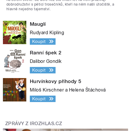
dobrodružství s pěticí trosečníků, kteří na něm našli útočiště, a
hlavně nejedno tajemství.
Mauglí
Rudyard Kipling
Koupit
Ranní špek 2
Dalibor Gondík
Koupit
Hurvínkovy příhody 5
Miloš Kirschner a Helena Štáchová
Koupit
ZPRÁVY Z IROZHLAS.CZ