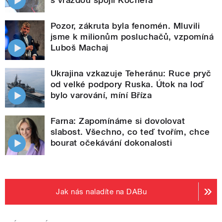
Pozor, zákruta byla fenomén. Mluvili
jsme k milionům posluchačů, vzpomíná
Luboš Machaj
Ukrajina vzkazuje Teheránu: Ruce pryč
od velké podpory Ruska. Útok na loď
bylo varování, míní Bříza
Farna: Zapomínáme si dovolovat
slabost. Všechno, co teď tvořím, chce
bourat očekávání dokonalosti
Jak nás naladíte na DABu