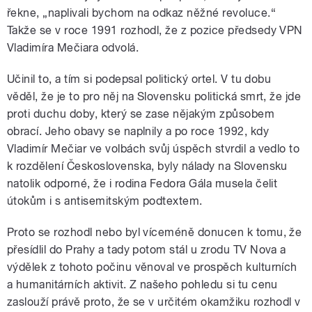
řekne, „naplivali bychom na odkaz něžné revoluce.“
Takže se v roce 1991 rozhodl, že z pozice předsedy VPN
Vladimíra Mečiara odvolá.
Učinil to, a tím si podepsal politický ortel. V tu dobu
věděl, že je to pro něj na Slovensku politická smrt, že jde
proti duchu doby, který se zase nějakým způsobem
obrací. Jeho obavy se naplnily a po roce 1992, kdy
Vladimír Mečiar ve volbách svůj úspěch stvrdil a vedlo to
k rozdělení Československa, byly nálady na Slovensku
natolik odporné, že i rodina Fedora Gála musela čelit
útokům i s antisemitským podtextem.
Proto se rozhodl nebo byl víceméně donucen k tomu, že
přesídlil do Prahy a tady potom stál u zrodu TV Nova a
výdělek z tohoto počinu věnoval ve prospěch kulturních
a humanitárních aktivit. Z našeho pohledu si tu cenu
zaslouží právě proto, že se v určitém okamžiku rozhodl v