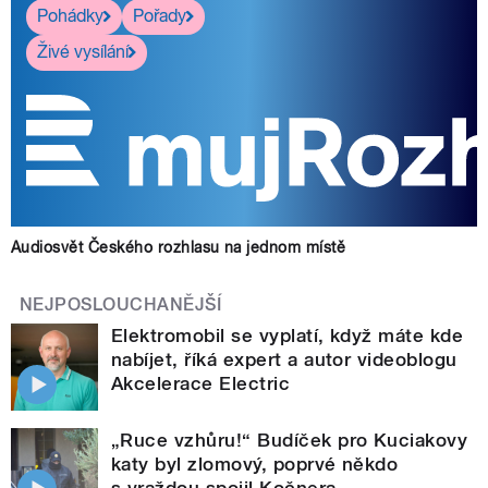
Pohádky
Pořady
Živé vysílání
Audiosvět Českého rozhlasu na jednom místě
NEJPOSLOUCHANĚJŠÍ
Elektromobil se vyplatí, když máte kde
nabíjet, říká expert a autor videoblogu
Akcelerace Electric
„Ruce vzhůru!“ Budíček pro Kuciakovy
katy byl zlomový, poprvé někdo
s vraždou spojil Kočnera