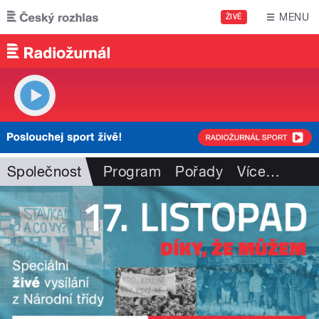
Přejít k hlavnímu obsahu
MENU
ŽIVĚ
Společnost
Program
Pořady
Více
…