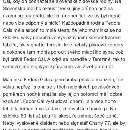
Gál, kdy on pocházel ze slovenské židovské rodiny. Na
Slovensku měl holokaust trošku jiný průběh než na
území protektorátu, ale tím nechci říct, že by byl méně
nebo více odporný a ničící. Každopádně rodina Fedora
Gála měla aspoň to malé štěstí, že jeho maminka se na
sklonku války neocitla ve vyhlazovacím koncentračním
táboře, ale v ghettu Terezín, kde nebyly plynové komory
a dokonce tam mohla porodit svého mladšího syna, což
byl právě Fedor Gál. A když se narodíte v Terezíně, tak to
samozřejmě nějakým způsobem váš život předurčí.
Maminka Fedora Gála a jeho bratra přišla o manžela, ten
válku nepřežil a ona se v těch nelehkých poválečných
poměrech hodně snažila, aby jejich potomci měli dobré
vzdělání. Fedor Gál vystudoval chemii, ale více ho to
táhlo k humanitním vědám, věnoval se sociologii. Na
sklonku 80. let už patřil k jakési, řekněme, šedé zóně.
Nebyl vysloveně disident nebo signatář Charty 77, ale byl