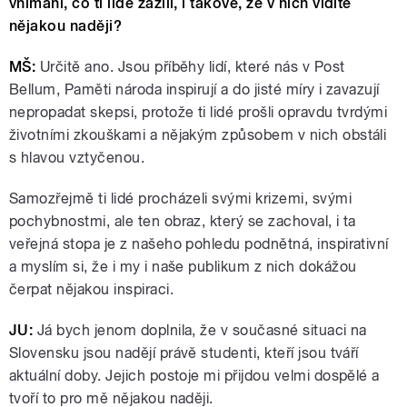
vnímání, co ti lidé zažili, i takové, že v nich vidíte
nějakou naději?
MŠ:
Určitě ano. Jsou příběhy lidí, které nás v Post
Bellum, Paměti národa inspirují a do jisté míry i zavazují
nepropadat skepsi, protože ti lidé prošli opravdu tvrdými
životními zkouškami a nějakým způsobem v nich obstáli
s hlavou vztyčenou.
Samozřejmě ti lidé procházeli svými krizemi, svými
pochybnostmi, ale ten obraz, který se zachoval, i ta
veřejná stopa je z našeho pohledu podnětná, inspirativní
a myslím si, že i my i naše publikum z nich dokážou
čerpat nějakou inspiraci.
JU:
Já bych jenom doplnila, že v současné situaci na
Slovensku jsou nadějí právě studenti, kteří jsou tváří
aktuální doby. Jejich postoje mi přijdou velmi dospělé a
tvoří to pro mě nějakou naději.