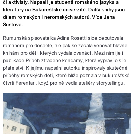
či aktivisty. Napsali je studenti romského jazyka a
literatury na Bukurešťské univerzitě. Další knihy jsou
dílem romských i neromských autorů. Více Jana
Šustová.
Rumunská spisovatelka Adina Rosetti sice debutovala
románem pro dospělé, ale pak se začala věnovat hlavně
knihám pro děti, kterých vydala dvanáct. Mezi nimi je i
publikace Příběh ztracené kendamy, která vypráví o síle
přátelství. K jejímu napsání autorku inspirovaly skutečné
příběhy romských dětí, které blíže poznala v bukurešťské
čtvrti Ferentari, když pro ně vedla ateliéry storytellingu.