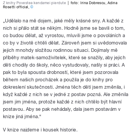
Z knihy Povestea kendamei pierdute
|
foto:
Irina Dobrescu
,
Adina
Rosetti official
,
©
„Udělalo na mě dojem, jaké měly krásné sny. A každé z
nich si přálo stát se někým. Hodně jsme se bavili o tom,
co budou dělat, až vyrostou, mluvili jsme o povoláních a
co by v životě chtěli dělat. Zároveň jsem si uvědomovala
jejich mnohdy složitou rodinnou situaci. Dojímaly mě
příběhy matek-samoživitelek, které se snažily, aby jejich
děti chodily do školy, něco vystudovaly, našly si práci. A
pak to byla spousta drobností, které jsem pozorovala
během našich procházek a použila je do knihy pro
dokreslení skutečnosti. Jména těch dětí jsem změnila, i
když každé z nich se v jedné z postav pozná. Ale změnila
jsem jim jména, protože každé z nich chtělo být hlavní
postavou. Aby se pak nehádaly, dala jsem postavám v
knize jiná jména.“
V knize najdeme i kousek historie.