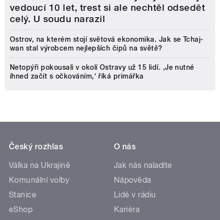
vedoucí 10 let, trest si ale nechtěl odsedět
celý. U soudu narazil
Ostrov, na kterém stojí světová ekonomika. Jak se Tchaj-
wan stal výrobcem nejlepších čipů na světě?
Netopýři pokousali v okolí Ostravy už 15 lidí. ‚Je nutné
ihned začít s očkováním,‘ říká primářka
Český rozhlas
O nás
Válka na Ukrajině
Jak nás naladíte
Komunální volby
Nápověda
Stanice
Lidé v rádiu
eShop
Kariéra