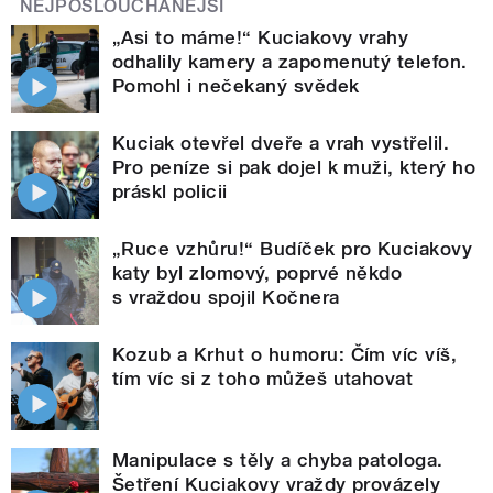
NEJPOSLOUCHANĚJŠÍ
„Asi to máme!“ Kuciakovy vrahy
odhalily kamery a zapomenutý telefon.
Pomohl i nečekaný svědek
Kuciak otevřel dveře a vrah vystřelil.
Pro peníze si pak dojel k muži, který ho
práskl policii
„Ruce vzhůru!“ Budíček pro Kuciakovy
katy byl zlomový, poprvé někdo
s vraždou spojil Kočnera
Kozub a Krhut o humoru: Čím víc víš,
tím víc si z toho můžeš utahovat
Manipulace s těly a chyba patologa.
Šetření Kuciakovy vraždy provázely