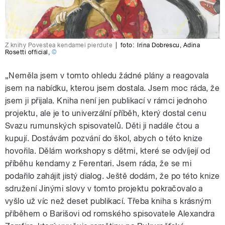
Z knihy Povestea kendamei pierdute
|
foto:
Irina Dobrescu
,
Adina
Rosetti official
,
©
„Neměla jsem v tomto ohledu žádné plány a reagovala
jsem na nabídku, kterou jsem dostala. Jsem moc ráda, že
jsem ji přijala. Kniha není jen publikací v rámci jednoho
projektu, ale je to univerzální příběh, který dostal cenu
Svazu rumunských spisovatelů. Děti ji nadále čtou a
kupují. Dostávám pozvání do škol, abych o této knize
hovořila. Dělám workshopy s dětmi, které se odvíjejí od
příběhu kendamy z Ferentari. Jsem ráda, že se mi
podařilo zahájit jistý dialog. Ještě dodám, že po této knize
sdružení Jinými slovy v tomto projektu pokračovalo a
vyšlo už víc než deset publikací. Třeba kniha s krásným
příběhem o Barišovi od romského spisovatele Alexandra