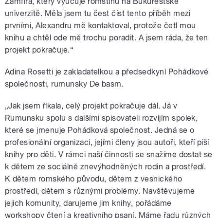
Zamfira, který vyučuje romštinu na Bukurešťské
univerzitě. Měla jsem tu čest číst tento příběh mezi
prvními, Alexandru mě kontaktoval, protože četl mou
knihu a chtěl ode mě trochu poradit. A jsem ráda, že ten
projekt pokračuje.“
Adina Rosetti je zakladatelkou a předsedkyní Pohádkové
společnosti, rumunsky De basm.
„Jak jsem říkala, celý projekt pokračuje dál. Já v
Rumunsku spolu s dalšími spisovateli rozvíjím spolek,
které se jmenuje Pohádková společnost. Jedná se o
profesionální organizaci, jejími členy jsou autoři, kteří píší
knihy pro děti. V rámci naší činnosti se snažíme dostat se
k dětem ze sociálně znevýhodněných rodin a prostředí.
K dětem romského původu, dětem z vesnického
prostředí, dětem s různými problémy. Navštěvujeme
jejich komunity, darujeme jim knihy, pořádáme
workshopy čtení a kreativního psaní. Máme řadu různých