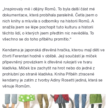
„Inspirovaly mě i dějiny Romů. To byla další část mé
dokumentace, která probíhala paralelně. Četla jsem o
nich knihy a mluvila s odborníky na historii Romů. A
snažila jsem se lépe pochopit tuto kulturu a historii
těchto lidí, o kterých jsem předtím nic nevěděla. To
všechno se do toho příběhu promítlo.“
Kendama je japonská dřevěná hračka, kterou mají děti ve
čtvrti Ferentari hodně v oblibě. Její součástí je míček
připevněný provázkem k dřevěné rukojeti ve tvaru
kladívka. Míček lze zachytit na hrot nebo do jedné z
prohlubní po straně kladívka. Kniha Příběh ztracené
kendamy je zatím z tvorby Adiny Rosetti jediná, která se
věnuje Romům.