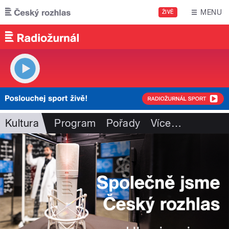
Přejít k hlavnímu obsahu
MENU
ŽIVĚ
Kultura
Program
Pořady
Více
…