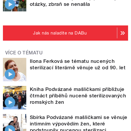
otázky, zbraň se nenašla
Jak nás naladíte na DABu
VÍCE O TÉMATU
Ilona Ferková se tématu nucených
sterilizací literárně věnuje už od 90. let
Kniha Podvázané mašličkami přibližuje
čtrnáct příběhů nuceně sterilizovaných
romských žen
Sbírka Podvázané mašličkami se věnuje
intimním výpovědím žen, které
podstoupily nucenou sterilizaci