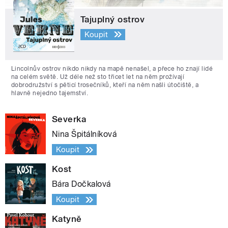
Tajuplný ostrov
Koupit
Lincolnův ostrov nikdo nikdy na mapě nenašel, a přece ho znají lidé
na celém světě. Už déle než sto třicet let na něm prožívají
dobrodružství s pěticí trosečníků, kteří na něm našli útočiště, a
hlavně nejedno tajemství.
Severka
Nina Špitálníková
Koupit
Kost
Bára Dočkalová
Koupit
Katyně