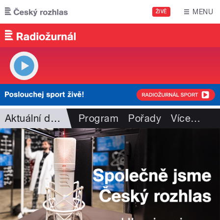
Přejít k hlavnímu obsahu
MENU
ŽIVĚ
Aktuální dění
Program
Pořady
Více
…