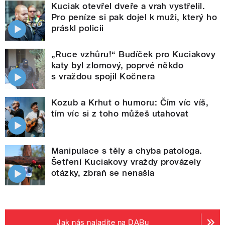
Kuciak otevřel dveře a vrah vystřelil.
Pro peníze si pak dojel k muži, který ho
práskl policii
„Ruce vzhůru!“ Budíček pro Kuciakovy
katy byl zlomový, poprvé někdo
s vraždou spojil Kočnera
Kozub a Krhut o humoru: Čím víc víš,
tím víc si z toho můžeš utahovat
Manipulace s těly a chyba patologa.
Šetření Kuciakovy vraždy provázely
otázky, zbraň se nenašla
Jak nás naladíte na DABu