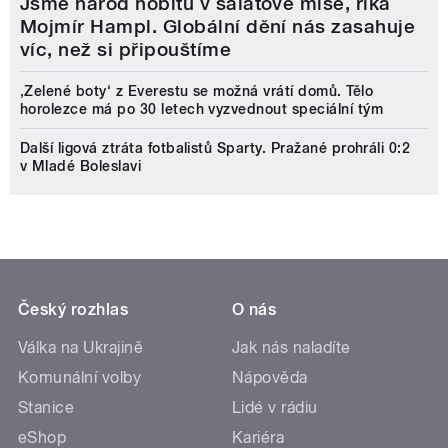
Jsme národ hobitů v salátové míse, říká
Mojmír Hampl. Globální dění nás zasahuje
víc, než si připouštíme
‚Zelené boty‘ z Everestu se možná vrátí domů. Tělo
horolezce má po 30 letech vyzvednout speciální tým
Další ligová ztráta fotbalistů Sparty. Pražané prohráli 0:2
v Mladé Boleslavi
Český rozhlas
O nás
Válka na Ukrajině
Jak nás naladíte
Komunální volby
Nápověda
Stanice
Lidé v rádiu
eShop
Kariéra