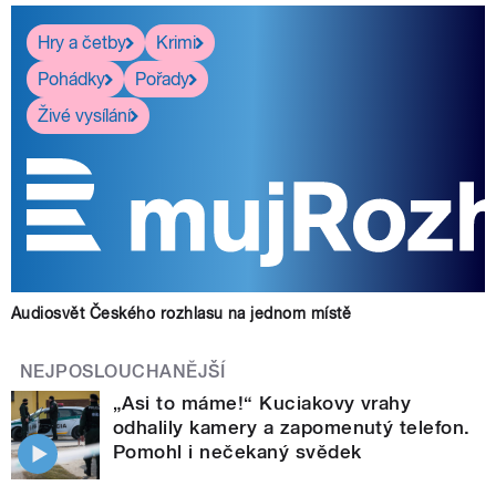
Hry a četby
Krimi
Pohádky
Pořady
Živé vysílání
Audiosvět Českého rozhlasu na jednom místě
NEJPOSLOUCHANĚJŠÍ
„Asi to máme!“ Kuciakovy vrahy
odhalily kamery a zapomenutý telefon.
Pomohl i nečekaný svědek