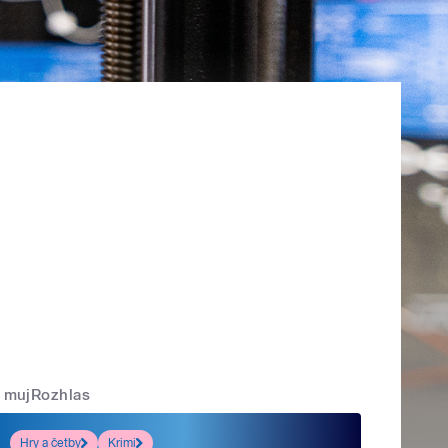
mujRozhlas
Hry a četby
Krimi