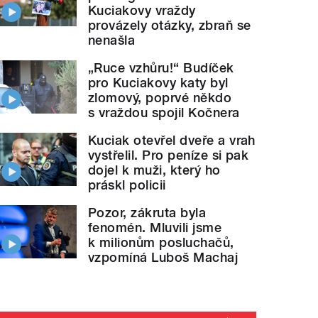
Kuciakovy vraždy
provázely otázky, zbraň se
nenašla
„Ruce vzhůru!“ Budíček
pro Kuciakovy katy byl
zlomový, poprvé někdo
s vraždou spojil Kočnera
Kuciak otevřel dveře a vrah
vystřelil. Pro peníze si pak
dojel k muži, který ho
práskl policii
Pozor, zákruta byla
fenomén. Mluvili jsme
k milionům posluchačů,
vzpomíná Luboš Machaj