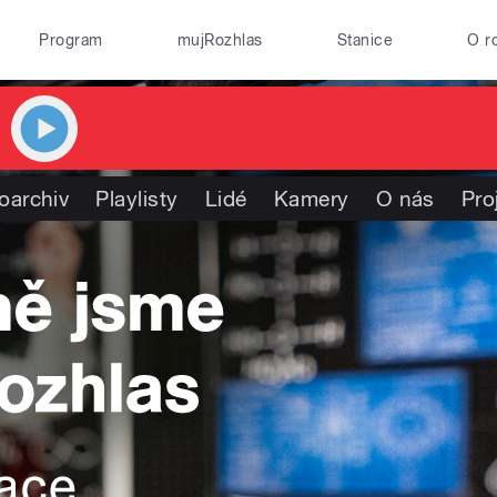
Program
mujRozhlas
Stanice
O r
oarchiv
Playlisty
Lidé
Kamery
O nás
Pro