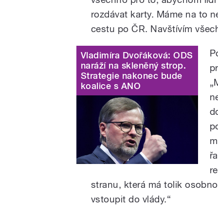
rozdávat karty. Máme na to ne
cestu po ČR. Navštívím všech
P
Vladimíra Dvořáková: ODS
naráží na skleněný strop.
p
Strategie nakonec bude
„
koalice s ANO
n
d
p
m
ř
r
stranu, která má tolik osobno
vstoupit do vlády.“