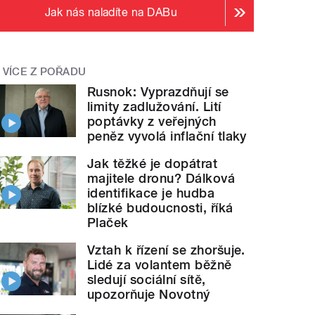
Jak nás naladíte na DABu
VÍCE Z POŘADU
Rusnok: Vyprazdňují se
limity zadlužování. Lití
poptávky z veřejných
peněz vyvolá inflační tlaky
Jak těžké je dopátrat
majitele dronu? Dálková
identifikace je hudba
blízké budoucnosti, říká
Plaček
Vztah k řízení se zhoršuje.
Lidé za volantem běžně
sledují sociální sítě,
upozorňuje Novotný