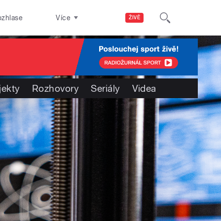
ozhlase
Více
ŽIVĚ
jekty
Rozhovory
Seriály
Videa