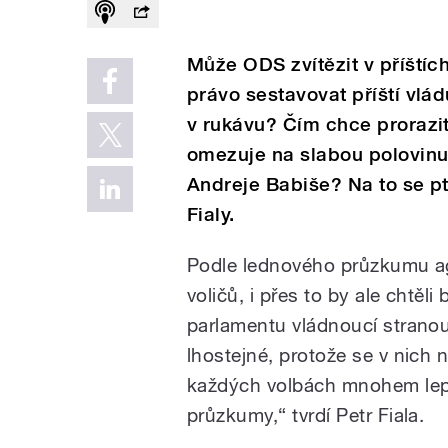
Může ODS zvítězit v příštích
právo sestavovat příští vlá
v rukávu? Čím chce prorazit
omezuje na slabou polovinu
Andreje Babiše? Na to se p
Fialy.
Podle lednového průzkumu a
voličů, i přes to by ale chtě
parlamentu vládnoucí strano
lhostejné, protože se v nich 
každých volbách mnohem lepší
průzkumy,“ tvrdí Petr Fiala.