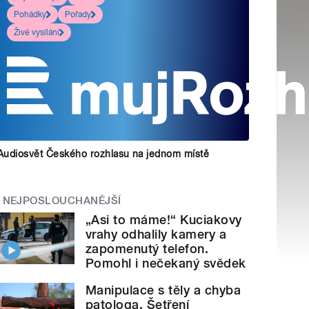
Pohádky
Pořady
Živé vysílání
Audiosvět Českého rozhlasu na jednom místě
NEJPOSLOUCHANĚJŠÍ
„Asi to máme!“ Kuciakovy
vrahy odhalily kamery a
zapomenutý telefon.
Pomohl i nečekaný svědek
Manipulace s těly a chyba
patologa. Šetření