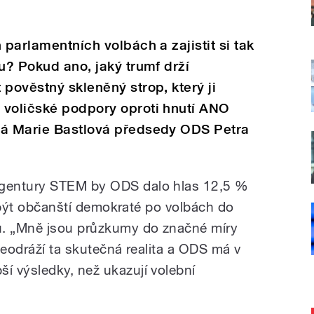
 parlamentních volbách a zajistit si tak
du? Pokud ano, jaký trumf drží
 pověstný skleněný strop, který ji
 voličské podpory oproti hnutí ANO
tá Marie Bastlová předsedy ODS Petra
gentury STEM by ODS dalo hlas 12,5 %
li být občanští demokraté po volbách do
u. „Mně jsou průzkumy do značné míry
neodráží ta skutečná realita a ODS má v
 výsledky, než ukazují volební