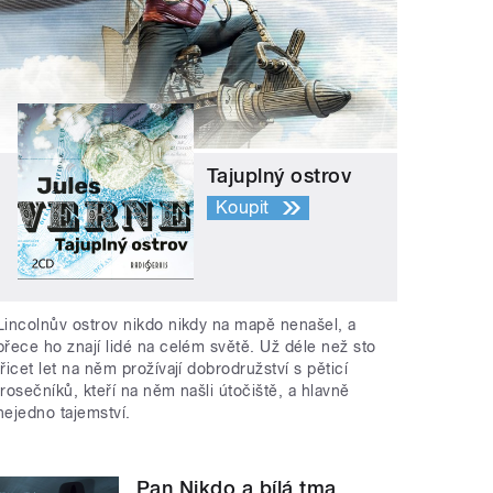
Tajuplný ostrov
Koupit
Lincolnův ostrov nikdo nikdy na mapě nenašel, a
přece ho znají lidé na celém světě. Už déle než sto
třicet let na něm prožívají dobrodružství s pěticí
trosečníků, kteří na něm našli útočiště, a hlavně
nejedno tajemství.
Pan Nikdo a bílá tma