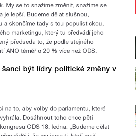
k. My se to snažíme změnit, snažíme se
ika je lepší. Budeme dělat slušnou,
ku a skončíme tady s tou populistickou,
ého marketingu, který tu předvádí jeho
ený předseda to, že podle stejného
tí ANO téměř o 20 % více než ODS.
šanci být lídry politické změny v
i na to, aby volby do parlamentu, které
vyhrála. Dosáhnout toho chce pěti
9. kongresu ODS 18. ledna. „Budeme dělat
řesvědčili, že my jsme ti, kteří mají