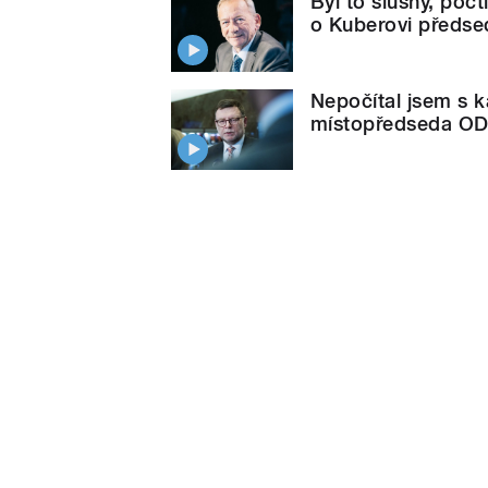
Byl to slušný, poct
o Kuberovi předse
Nepočítal jsem s k
místopředseda OD