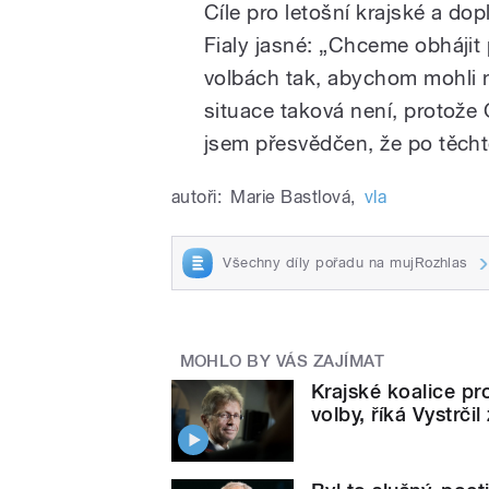
Cíle pro letošní krajské a do
Fialy jasné: „Chceme obhájit 
volbách tak, abychom mohli ně
situace taková není, protože
jsem přesvědčen, že po těcht
autoři:
Marie Bastlová
,
vla
Všechny díly pořadu na mujRozhlas
MOHLO BY VÁS ZAJÍMAT
Krajské koalice p
volby, říká Vystrči