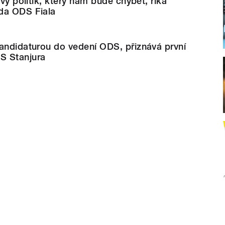
ivý politik, který nám bude chybět, říká
da ODS Fiala
andidaturou do vedení ODS, přiznává první
S Stanjura