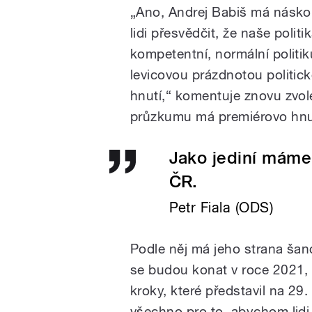
„Ano, Andrej Babiš má násko
lidi přesvědčit, že naše polit
kompetentní, normální politi
levicovou prázdnotou politick
hnutí,“ komentuje znovu zvol
průzkumu má premiérovo hnu
Jako jediní máme 
ČR.
Petr Fiala (ODS)
Podle něj má jeho strana šanc
se budou konat v roce 2021, 
kroky, které představil na 2
všechno pro to, abychom lidi p