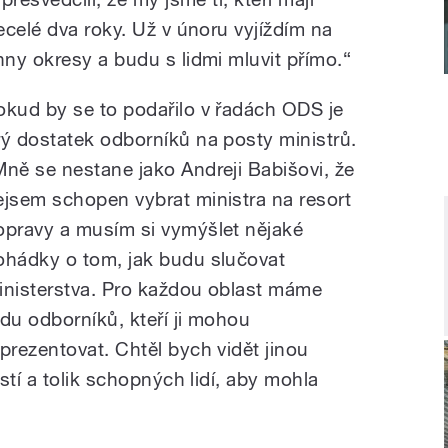
celé dva roky. Už v únoru vyjíždím na
ny okresy a budu s lidmi mluvit přímo.“
okud by se to podařilo v řadách ODS je
rý dostatek odborníků na posty ministrů.
Mně se nestane jako Andreji Babišovi, že
ejsem schopen vybrat ministra na resort
opravy a musím si vymýšlet nějaké
ohádky o tom, jak budu slučovat
inisterstva. Pro každou oblast máme
adu odborníků, kteří ji mohou
eprezentovat. Chtěl bych vidět jinou
stí a tolik schopných lidí, aby mohla