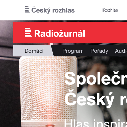
Přejít k hlavnímu obsahu
iRozhlas
Domácí
Program
Pořady
Audi