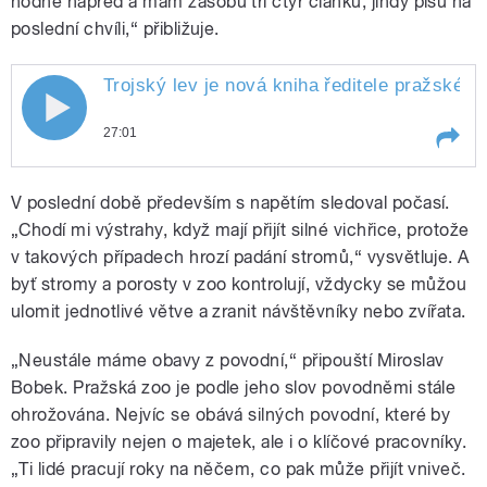
hodně napřed a mám zásobu tří čtyř článků, jindy píšu na
poslední chvíli,“ přibližuje.
Trojský lev je nová kniha ředitele pražské 
27:01
Play /
Burešová.
Trojský lev je nová kniha ředitele
V poslední době především s napětím sledoval počasí.
pražské zoologické zahrady
Miroslava Bobka. Obsahuje
„Chodí mi výstrahy, když mají přijít silné vichřice, protože
téměř stovku fejetonů a sloupků,
v takových případech hrozí padání stromů,“ vysvětluje. A
které se týkají zvířat ve volné
byť stromy a porosty v zoo kontrolují, vždycky se můžou
přírodě i v zoo. Moderuje Zuzana
ulomit jednotlivé větve a zranit návštěvníky nebo zvířata.
„Neustále máme obavy z povodní,“ připouští Miroslav
Bobek. Pražská zoo je podle jeho slov povodněmi stále
pause
ohrožována. Nejvíc se obává silných povodní, které by
zoo připravily nejen o majetek, ale i o klíčové pracovníky.
„Ti lidé pracují roky na něčem, co pak může přijít vniveč.