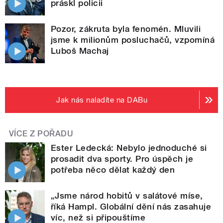
práskl policii
Pozor, zákruta byla fenomén. Mluvili
jsme k milionům posluchačů, vzpomíná
Luboš Machaj
Jak nás naladíte na DABu
VÍCE Z POŘADU
Ester Ledecká: Nebylo jednoduché si
prosadit dva sporty. Pro úspěch je
potřeba něco dělat každý den
„Jsme národ hobitů v salátové míse,
říká Hampl. Globální dění nás zasahuje
víc, než si připouštíme