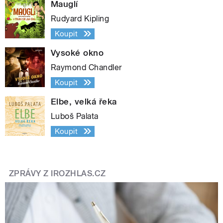
Mauglí
Rudyard Kipling
Koupit
Vysoké okno
Raymond Chandler
Koupit
Elbe, velká řeka
Luboš Palata
Koupit
ZPRÁVY Z IROZHLAS.CZ