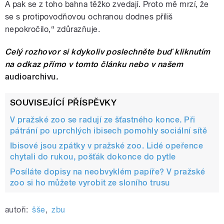
A pak se z toho bahna těžko zvedají. Proto mě mrzí, že
se s protipovodňovou ochranou dodnes příliš
nepokročilo,“ zdůrazňuje.
Celý rozhovor si kdykoliv poslechněte buď kliknutím
na odkaz přímo v tomto článku nebo v našem
audioarchivu
.
SOUVISEJÍCÍ PŘÍSPĚVKY
V pražské zoo se radují ze šťastného konce. Při
pátrání po uprchlých ibisech pomohly sociální sítě
Ibisové jsou zpátky v pražské zoo. Lidé opeřence
chytali do rukou, pošťák dokonce do pytle
Posíláte dopisy na neobvyklém papíře? V pražské
zoo si ho můžete vyrobit ze sloního trusu
autoři:
šše
,
zbu