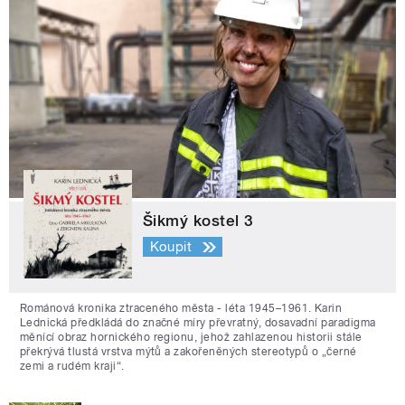
Šikmý kostel 3
Koupit
Románová kronika ztraceného města - léta 1945–1961. Karin
Lednická předkládá do značné míry převratný, dosavadní paradigma
měnící obraz hornického regionu, jehož zahlazenou historii stále
překrývá tlustá vrstva mýtů a zakořeněných stereotypů o „černé
zemi a rudém kraji“.