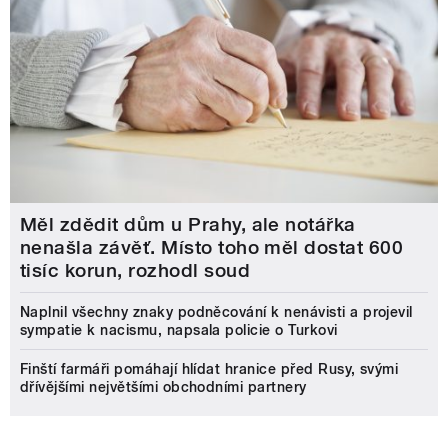
Měl zdědit dům u Prahy, ale notářka
nenašla závěť. Místo toho měl dostat 600
tisíc korun, rozhodl soud
Naplnil všechny znaky podněcování k nenávisti a projevil
sympatie k nacismu, napsala policie o Turkovi
Finští farmáři pomáhají hlídat hranice před Rusy, svými
dřívějšími největšími obchodními partnery