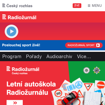
Přejít k hlavnímu obsahu
MENU
ŽIVĚ
Program
Pořady
Audioarchiv
Více
…