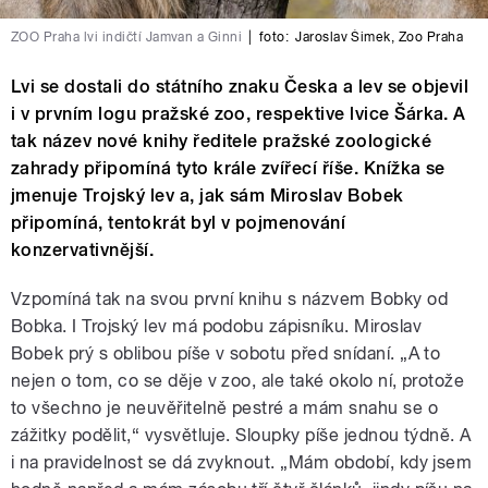
ZOO Praha lvi indičtí Jamvan a Ginni
|
foto:
Jaroslav Šimek
,
Zoo Praha
Lvi se dostali do státního znaku Česka a lev se objevil
i v prvním logu pražské zoo, respektive lvice Šárka. A
tak název nové knihy ředitele pražské zoologické
zahrady připomíná tyto krále zvířecí říše. Knížka se
jmenuje Trojský lev a, jak sám Miroslav Bobek
připomíná, tentokrát byl v pojmenování
konzervativnější.
Vzpomíná tak na svou první knihu s názvem Bobky od
Bobka. I Trojský lev má podobu zápisníku. Miroslav
Bobek prý s oblibou píše v sobotu před snídaní. „A to
nejen o tom, co se děje v zoo, ale také okolo ní, protože
to všechno je neuvěřitelně pestré a mám snahu se o
zážitky podělit,“ vysvětluje. Sloupky píše jednou týdně. A
i na pravidelnost se dá zvyknout. „Mám období, kdy jsem