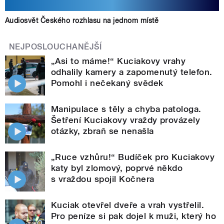
Audiosvět Českého rozhlasu na jednom místě
NEJPOSLOUCHANĚJŠÍ
„Asi to máme!“ Kuciakovy vrahy
odhalily kamery a zapomenutý telefon.
Pomohl i nečekaný svědek
Manipulace s těly a chyba patologa.
Šetření Kuciakovy vraždy provázely
otázky, zbraň se nenašla
„Ruce vzhůru!“ Budíček pro Kuciakovy
katy byl zlomový, poprvé někdo
s vraždou spojil Kočnera
Kuciak otevřel dveře a vrah vystřelil.
Pro peníze si pak dojel k muži, který ho