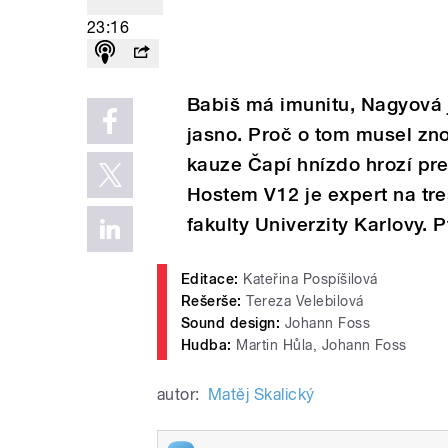
23:16
Babiš má imunitu, Nagyová 
jasno. Proč o tom musel zno
kauze Čapí hnízdo hrozí pr
Hostem V12 je expert na tr
fakulty Univerzity Karlovy. 
Editace:
Kateřina Pospíšilová
Rešerše:
Tereza Velebilová
Sound design:
Johann Foss
Hudba:
Martin Hůla, Johann Foss
autor:
Matěj Skalický