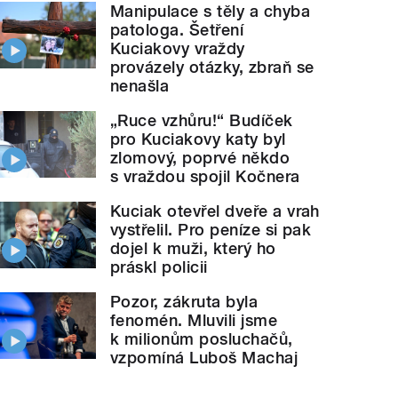
Manipulace s těly a chyba
patologa. Šetření
Kuciakovy vraždy
provázely otázky, zbraň se
nenašla
„Ruce vzhůru!“ Budíček
pro Kuciakovy katy byl
zlomový, poprvé někdo
s vraždou spojil Kočnera
Kuciak otevřel dveře a vrah
vystřelil. Pro peníze si pak
dojel k muži, který ho
práskl policii
Pozor, zákruta byla
fenomén. Mluvili jsme
k milionům posluchačů,
vzpomíná Luboš Machaj