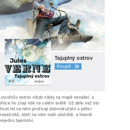
Tajuplný ostrov
Koupit
Lincolnův ostrov nikdo nikdy na mapě nenašel, a
přece ho znají lidé na celém světě. Už déle než sto
třicet let na něm prožívají dobrodružství s pěticí
trosečníků, kteří na něm našli útočiště, a hlavně
nejedno tajemství.