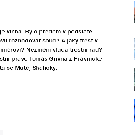
je vinná. Bylo předem v podstatě
vu rozhodovat soud? A jaký trest v
emiérovi? Nezmění vláda trestní řád?
estní právo Tomáš Gřivna z Právnické
Ptá se Matěj Skalický.