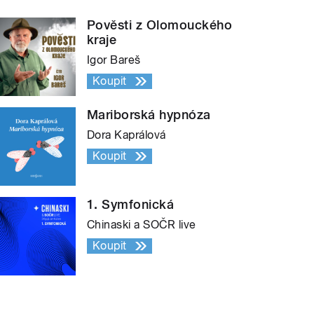
Pověsti z Olomouckého
kraje
Igor Bareš
Koupit
Mariborská hypnóza
Dora Kaprálová
Koupit
1. Symfonická
Chinaski a SOČR live
Koupit