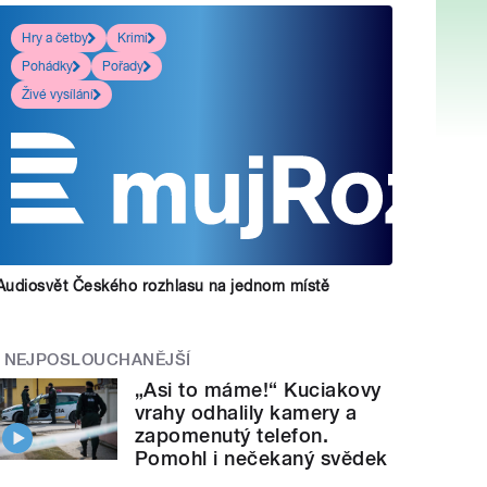
Hry a četby
Krimi
Pohádky
Pořady
Živé vysílání
Audiosvět Českého rozhlasu na jednom místě
NEJPOSLOUCHANĚJŠÍ
„Asi to máme!“ Kuciakovy
vrahy odhalily kamery a
zapomenutý telefon.
Pomohl i nečekaný svědek