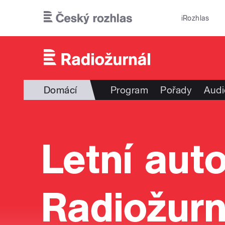
Přejít k hlavnímu obsahu
iRozhlas
Domácí
Program
Pořady
Audi