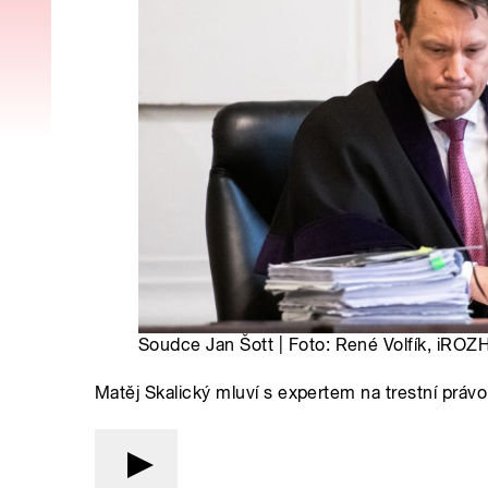
Soudce Jan Šott | Foto: René Volfík, iRO
Matěj Skalický mluví s expertem na trestní prá