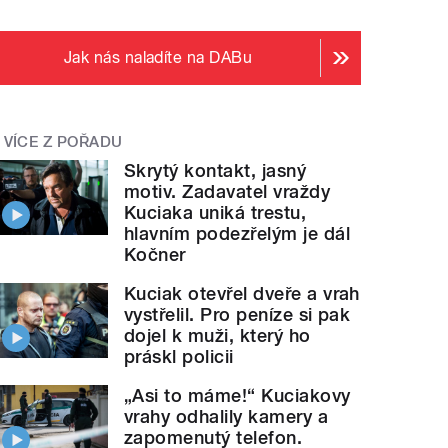
Jak nás naladíte na DABu
VÍCE Z POŘADU
Skrytý kontakt, jasný
motiv. Zadavatel vraždy
Kuciaka uniká trestu,
hlavním podezřelým je dál
Kočner
Kuciak otevřel dveře a vrah
vystřelil. Pro peníze si pak
dojel k muži, který ho
práskl policii
„Asi to máme!“ Kuciakovy
vrahy odhalily kamery a
zapomenutý telefon.