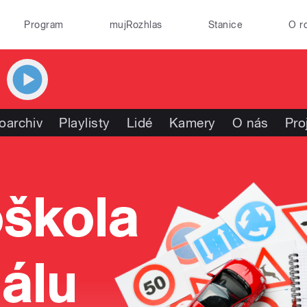
Program
mujRozhlas
Stanice
O r
oarchiv
Playlisty
Lidé
Kamery
O nás
Pro