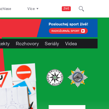
ozhlase
Více
ŽIVĚ
jekty
Rozhovory
Seriály
Videa